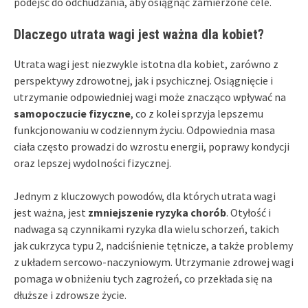
podejść do odchudzania, aby osiągnąć zamierzone cele.
Dlaczego utrata wagi jest ważna dla kobiet?
Utrata wagi jest niezwykle istotna dla kobiet, zarówno z
perspektywy zdrowotnej, jak i psychicznej. Osiągnięcie i
utrzymanie odpowiedniej wagi może znacząco wpływać na
samopoczucie fizyczne
, co z kolei sprzyja lepszemu
funkcjonowaniu w codziennym życiu. Odpowiednia masa
ciała często prowadzi do wzrostu energii, poprawy kondycji
oraz lepszej wydolności fizycznej.
Jednym z kluczowych powodów, dla których utrata wagi
jest ważna, jest
zmniejszenie ryzyka chorób
. Otyłość i
nadwaga są czynnikami ryzyka dla wielu schorzeń, takich
jak cukrzyca typu 2, nadciśnienie tętnicze, a także problemy
z układem sercowo-naczyniowym. Utrzymanie zdrowej wagi
pomaga w obniżeniu tych zagrożeń, co przekłada się na
dłuższe i zdrowsze życie.