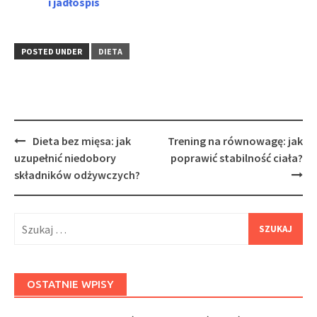
i jadłospis
POSTED UNDER
DIETA
Post
Dieta bez mięsa: jak
Trening na równowagę: jak
navigation
uzupełnić niedobory
poprawić stabilność ciała?
składników odżywczych?
Szukaj:
OSTATNIE WPISY