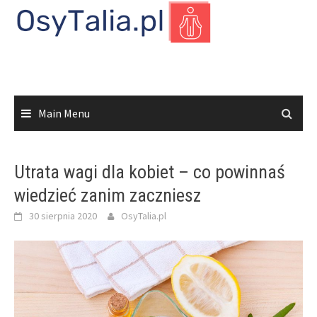
Skip
to
content
Main Menu
Utrata wagi dla kobiet – co powinnaś
wiedzieć zanim zaczniesz
30 sierpnia 2020
OsyTalia.pl