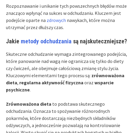
Rozpoznawanie i unikanie tych powszechnych błędów może
znacząco wpłynąć na sukces w odchudzaniu. Kluczem jest
podejście oparte na
zdrowych
nawykach, które można
utrzymać przez dłuższy czas.
Jakie
metody odchudzania
są najskuteczniejsze?
Skuteczne odchudzanie wymaga zintegrowanego podejścia,
które panowanie nad wagą nie ogranicza się tylko do diety
czy ćwiczeń, ale obejmuje całościową zmianę stylu życia.
Kluczowymi elementami tego procesu są:
zrównoważona
dieta
,
regularna aktywność fizyczna
oraz
wsparcie
psychiczne
.
Zrównoważona dieta
to podstawa skutecznego
odchudzania. Oznacza to spożywanie różnorodnych
pokarmów, które dostarczają niezbędnych składników
odżywczych, a jednocześnie pozwalają na kontrolowanie
kalorii. Warto skupić się na produktach bogatych w białko,