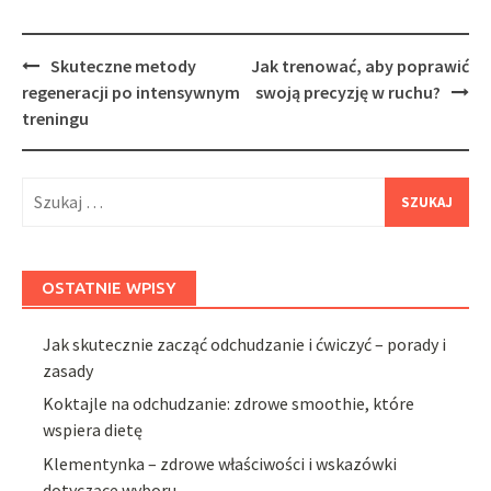
Post
Skuteczne metody
Jak trenować, aby poprawić
navigation
regeneracji po intensywnym
swoją precyzję w ruchu?
treningu
Szukaj:
OSTATNIE WPISY
Jak skutecznie zacząć odchudzanie i ćwiczyć – porady i
zasady
Koktajle na odchudzanie: zdrowe smoothie, które
wspiera dietę
Klementynka – zdrowe właściwości i wskazówki
dotyczące wyboru