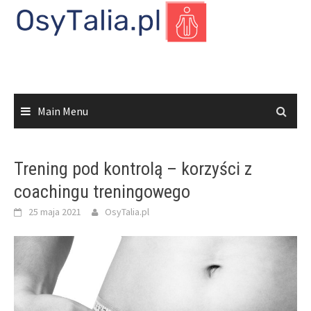
Skip
to
content
Main Menu
Trening pod kontrolą – korzyści z
coachingu treningowego
25 maja 2021
OsyTalia.pl