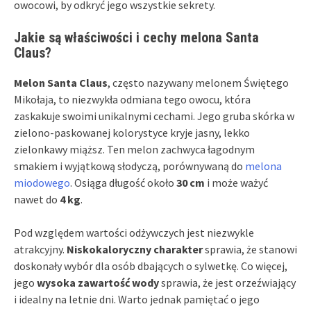
owocowi, by odkryć jego wszystkie sekrety.
Jakie są właściwości i cechy melona Santa
Claus?
Melon Santa Claus
, często nazywany melonem Świętego
Mikołaja, to niezwykła odmiana tego owocu, która
zaskakuje swoimi unikalnymi cechami. Jego gruba skórka w
zielono-paskowanej kolorystyce kryje jasny, lekko
zielonkawy miąższ. Ten melon zachwyca łagodnym
smakiem i wyjątkową słodyczą, porównywaną do
melona
miodowego
. Osiąga długość około
30 cm
i może ważyć
nawet do
4 kg
.
Pod względem wartości odżywczych jest niezwykle
atrakcyjny.
Niskokaloryczny charakter
sprawia, że stanowi
doskonały wybór dla osób dbających o sylwetkę. Co więcej,
jego
wysoka zawartość wody
sprawia, że jest orzeźwiający
i idealny na letnie dni. Warto jednak pamiętać o jego