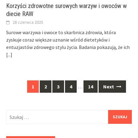
Korzyści zdrowotne surowych warzyw i owoców w
diecie RAW
28 czerwca 2025
Surowe warzywa i owoce to skarbnica zdrowia, która
zyskuje coraz większe uznanie wśród dietetyków i
entuzjastów zdrowego stylu życia. Badania pokazują, że ich
[...]
Posts
1
2
3
4
…
14
Next
navigation
Szukaj: