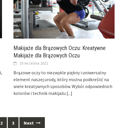
Makijaże dla Brązowych Oczu: Kreatywne
Makijaże dla Brązowych Oczu
18 września 2021
i,
Brązowe oczy to niezwykle piękny i uniwersalny
element naszej urody, który można podkreślić na
wiele kreatywnych sposobów. Wybór odpowiednich
kolorów i technik makijażu
[...]
2
3
Next