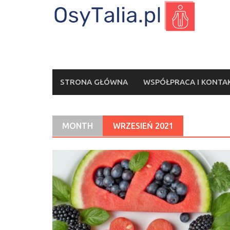
Skip
to
content
STRONA GŁÓWNA
WSPÓŁPRACA I KONTA
MONTH
WRZESIEŃ 2021