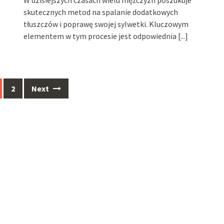
W dzisiejszych czasach wielu mężczyzn poszukuje
skutecznych metod na spalanie dodatkowych
tłuszczów i poprawę swojej sylwetki. Kluczowym
elementem w tym procesie jest odpowiednia
[...]
2
Next