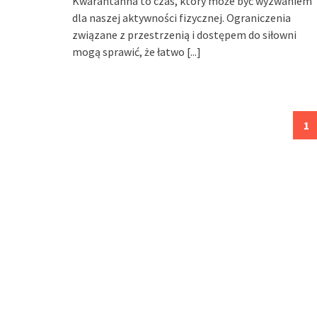
Kwarantanna to czas, który może być wyzwaniem
dla naszej aktywności fizycznej. Ograniczenia
związane z przestrzenią i dostępem do siłowni
mogą sprawić, że łatwo
[...]
Posts
1
navigation