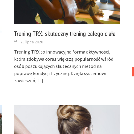
Trening TRX: skuteczny trening całego ciała
28 lipca 2020
Trening TRX to innowacyjna forma aktywności,
która zdobywa coraz większą popularność wśród
osób poszukujących skutecznych metod na
poprawę kondycji fizycznej. Dzięki systemowi
zawieszeń,
[...]