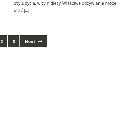
stylu życia, w tym diety. Właściwe odżywianie może
stać
[...]
2
3
Next