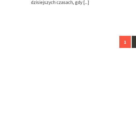
dzisiejszych czasach, gdy
[...]
Posts
1
navigation