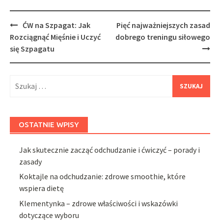
Post
ĆW na Szpagat: Jak
Pięć najważniejszych zasad
navigation
Rozciągnąć Mięśnie i Uczyć
dobrego treningu siłowego
się Szpagatu
Szukaj:
OSTATNIE WPISY
Jak skutecznie zacząć odchudzanie i ćwiczyć – porady i
zasady
Koktajle na odchudzanie: zdrowe smoothie, które
wspiera dietę
Klementynka – zdrowe właściwości i wskazówki
dotyczące wyboru