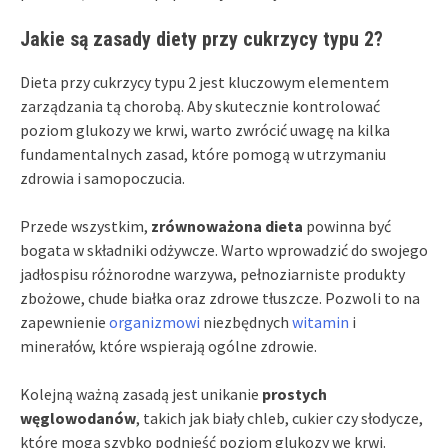
Jakie są zasady diety przy cukrzycy typu 2?
Dieta przy cukrzycy typu 2 jest kluczowym elementem
zarządzania tą chorobą. Aby skutecznie kontrolować
poziom glukozy we krwi, warto zwrócić uwagę na kilka
fundamentalnych zasad, które pomogą w utrzymaniu
zdrowia i samopoczucia.
Przede wszystkim,
zrównoważona dieta
powinna być
bogata w składniki odżywcze. Warto wprowadzić do swojego
jadłospisu różnorodne warzywa, pełnoziarniste produkty
zbożowe, chude białka oraz zdrowe tłuszcze. Pozwoli to na
zapewnienie
organizmowi
niezbędnych
witamin
i
minerałów, które wspierają ogólne zdrowie.
Kolejną ważną zasadą jest unikanie
prostych
węglowodanów
, takich jak biały chleb, cukier czy słodycze,
które mogą szybko podnieść poziom glukozy we krwi.