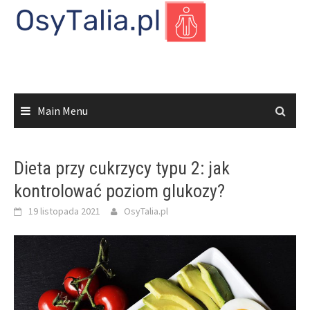
Skip
to
content
Main Menu
Dieta przy cukrzycy typu 2: jak
kontrolować poziom glukozy?
19 listopada 2021
OsyTalia.pl