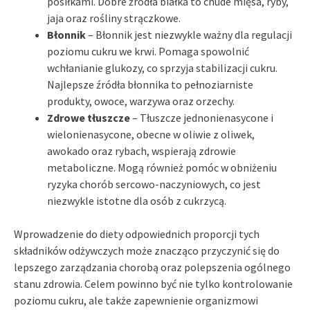
posiłkami. Dobre źródła białka to chude mięsa, ryby,
jaja oraz rośliny strączkowe.
Błonnik
– Błonnik jest niezwykle ważny dla regulacji
poziomu cukru we krwi. Pomaga spowolnić
wchłanianie glukozy, co sprzyja stabilizacji cukru.
Najlepsze źródła błonnika to pełnoziarniste
produkty, owoce, warzywa oraz orzechy.
Zdrowe tłuszcze
– Tłuszcze jednonienasycone i
wielonienasycone, obecne w oliwie z oliwek,
awokado oraz rybach, wspierają zdrowie
metaboliczne. Mogą również pomóc w obniżeniu
ryzyka chorób sercowo-naczyniowych, co jest
niezwykle istotne dla osób z cukrzycą.
Wprowadzenie do diety odpowiednich proporcji tych
składników odżywczych może znacząco przyczynić się do
lepszego zarządzania chorobą oraz polepszenia ogólnego
stanu zdrowia. Celem powinno być nie tylko kontrolowanie
poziomu cukru, ale także zapewnienie organizmowi