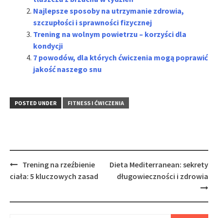
Najlepsze sposoby na utrzymanie zdrowia,
szczupłości i sprawności fizycznej
Trening na wolnym powietrzu – korzyści dla
kondycji
7 powodów, dla których ćwiczenia mogą poprawić
jakość naszego snu
POSTED UNDER
FITNESS I ĆWICZENIA
Post
Trening na rzeźbienie
Dieta Mediterranean: sekrety
navigation
ciała: 5 kluczowych zasad
długowieczności i zdrowia