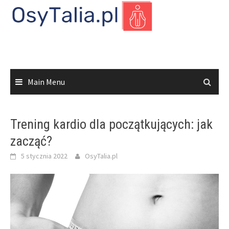
Skip
to
content
Main Menu
Trening kardio dla początkujących: jak
zacząć?
5 stycznia 2022
OsyTalia.pl