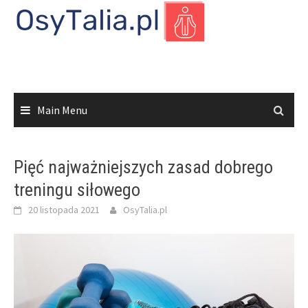
Skip
to
content
Main Menu
Pięć najważniejszych zasad dobrego
treningu siłowego
20 listopada 2021
OsyTalia.pl