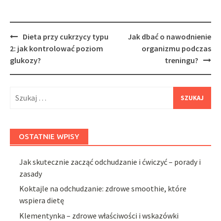
Post
Dieta przy cukrzycy typu
Jak dbać o nawodnienie
navigation
2: jak kontrolować poziom
organizmu podczas
glukozy?
treningu?
Szukaj:
OSTATNIE WPISY
Jak skutecznie zacząć odchudzanie i ćwiczyć – porady i
zasady
Koktajle na odchudzanie: zdrowe smoothie, które
wspiera dietę
Klementynka – zdrowe właściwości i wskazówki