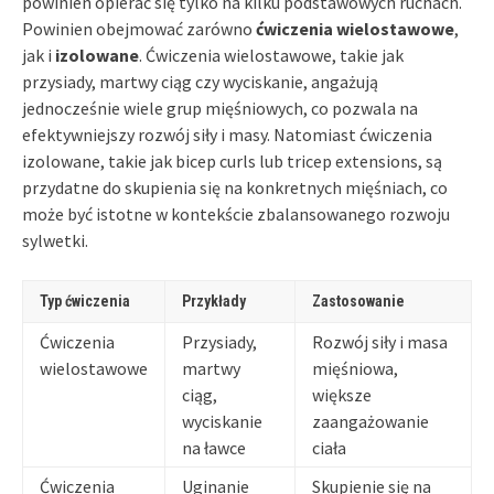
powinien opierać się tylko na kilku podstawowych ruchach.
Powinien obejmować zarówno
ćwiczenia wielostawowe
,
jak i
izolowane
. Ćwiczenia wielostawowe, takie jak
przysiady, martwy ciąg czy wyciskanie, angażują
jednocześnie wiele grup mięśniowych, co pozwala na
efektywniejszy rozwój siły i masy. Natomiast ćwiczenia
izolowane, takie jak bicep curls lub tricep extensions, są
przydatne do skupienia się na konkretnych mięśniach, co
może być istotne w kontekście zbalansowanego rozwoju
sylwetki.
Typ ćwiczenia
Przykłady
Zastosowanie
Ćwiczenia
Przysiady,
Rozwój siły i masa
wielostawowe
martwy
mięśniowa,
ciąg,
większe
wyciskanie
zaangażowanie
na ławce
ciała
Ćwiczenia
Uginanie
Skupienie się na