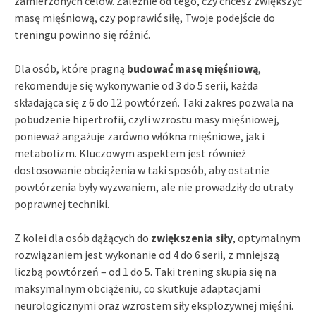
zamierzonych celów. Zależnie od tego, czy chcesz zwiększyć
masę mięśniową, czy poprawić siłę, Twoje podejście do
treningu powinno się różnić.
Dla osób, które pragną
budować masę mięśniową
,
rekomenduje się wykonywanie od 3 do 5 serii, każda
składająca się z 6 do 12 powtórzeń. Taki zakres pozwala na
pobudzenie hipertrofii, czyli wzrostu masy mięśniowej,
ponieważ angażuje zarówno włókna mięśniowe, jak i
metabolizm. Kluczowym aspektem jest również
dostosowanie obciążenia w taki sposób, aby ostatnie
powtórzenia były wyzwaniem, ale nie prowadziły do utraty
poprawnej techniki.
Z kolei dla osób dążących do
zwiększenia siły
, optymalnym
rozwiązaniem jest wykonanie od 4 do 6 serii, z mniejszą
liczbą powtórzeń – od 1 do 5. Taki trening skupia się na
maksymalnym obciążeniu, co skutkuje adaptacjami
neurologicznymi oraz wzrostem siły eksplozywnej mięśni.