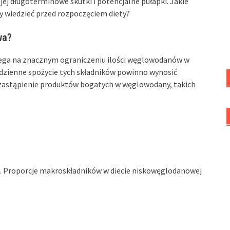
jej długoterminowe skutki i potencjalne pułapki. Jakie
y wiedzieć przed rozpoczęciem diety?
wa?
lega na znacznym ograniczeniu ilości węglowodanów w
 dzienne spożycie tych składników powinno wynosić
t zastąpienie produktów bogatych w węglowodany, takich
. Proporcje makroskładników w diecie niskowęglodanowej