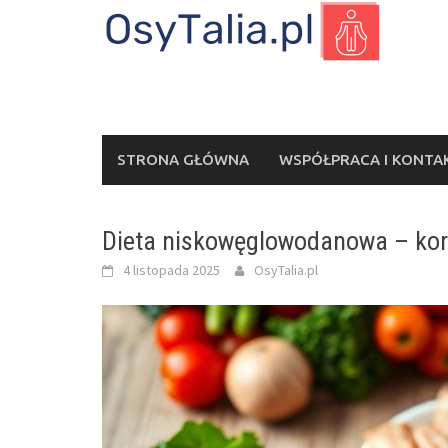
Skip
to
content
STRONA GŁÓWNA
WSPÓŁPRACA I KONTA
Dieta niskowęglowodanowa – korzy
4 listopada 2025
OsyTalia.pl