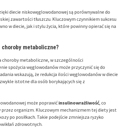
dzięki diecie niskowęglowodanowej są porównywalne do
iskiej zawartości tłuszczu. Kluczowym czynnikiem sukcesu
no w diecie, jak i stylu życia, które powinny opierać się na
 choroby metaboliczne?
a choroby metaboliczne, w szczególności
zenie spożycia węglowodanów może przyczynić się do
badania wskazują, że redukcja ilości węglowodanów w diecie
ezwykle istotne dla osób borykających się z
ęglowodanowej może poprawić
insulinowrażliwość
, co
ny przez organizm. Kluczowym mechanizmem tej diety jest
zy po posiłkach. Takie podejście zmniejsza ryzyko
powikłań zdrowotnych.