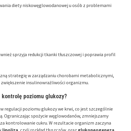
owania diety niskowęglowodanowej u osób z problemami
ównież sprzyja redukcji tkanki tłuszczowej i poprawia profil
czną strategię w zarządzaniu chorobami metabolicznymi,
 zwiększenie insulinowrażliwości organizmu.
 kontrolę poziomu glukozy?
w regulacji poziomu glukozy we krwi, co jest szczególnie
cią. Ograniczając spożycie węglowodanów, zmniejszamy
za kontrolowanie cukru. W rezultacie organizm zaczyna
ak
lipoliza
, czyli rozkład tłuszczów, oraz
glukoneogeneza
,