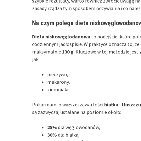
szybkie rezultaty, warto również zwrócić uwagę na 
zasady rządzą tym sposobem odżywiania i co należ
Na czym polega dieta niskowęglowodano
Dieta niskowęglodanowa
to podejście, które po
codziennym jadłospisie. W praktyce oznacza to, że
maksymalnie
130 g
. Kluczowe w tej metodzie jes
jak:
pieczywo,
makarony,
ziemniaki.
Pokarmami o wyższej zawartości
białka
i
tłuszczu
są zazwyczaj ustalane na poziomie około:
25%
dla węglowodanów,
30%
dla białka,