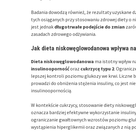
Badania dowodzą również, że rezultaty uzyskane 
tych osiąganych przy stosowaniu zdrowej diety o n
jest jednak
długotrwałe podejście do zmian
zarów
zasadach zdrowego odżywiania.
Jak dieta niskowęglowodanowa wpływa na
Dieta niskowęglowodanowa
ma istotny wpływ n
insulinooporność
oraz
cukrzycę typu 2
. Ogranic
lepszej kontroli poziomu glukozy we krwi. Liczne 
prowadzi do obniżenia stężenia insuliny, co jest ni
insulinoopornością.
W kontekście cukrzycy, stosowanie diety niskow
oznacza bardziej efektywne wykorzystanie insuli
ograniczanie gwałtownych wzrostów poziomu gluko
wystąpienia hiperglikemii oraz związanych z nią 