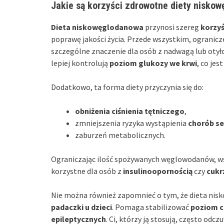
Jakie są korzyści zdrowotne diety nisko
Dieta niskowęglodanowa
przynosi szereg
korzy
poprawę jakości życia. Przede wszystkim, ograni
szczególne znaczenie dla osób z nadwagą lub otyło
lepiej kontrolują
poziom glukozy we krwi
, co jes
Dodatkowo, ta forma diety przyczynia się do:
obniżenia ciśnienia tętniczego
,
zmniejszenia ryzyka wystąpienia
chorób s
zaburzeń metabolicznych.
Ograniczając ilość spożywanych węglowodanów, w
korzystne dla osób z
insulinoopornością
czy
cukr
Nie można również zapomnieć o tym, że dieta ni
padaczki u dzieci
. Pomaga stabilizować
poziom c
epileptycznych
. Ci, którzy ją stosują, często odc