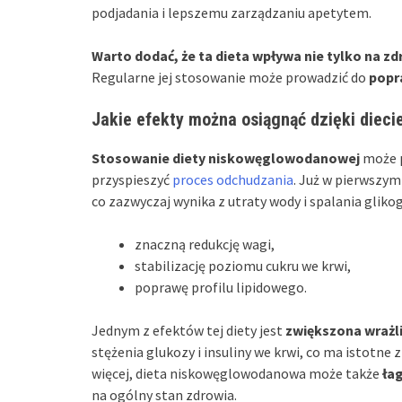
podjadania i lepszemu zarządzaniu apetytem.
Warto dodać, że ta dieta wpływa nie tylko na z
Regularne jej stosowanie może prowadzić do
popr
Jakie efekty można osiągnąć dzięki diec
Stosowanie diety niskowęglowodanowej
może p
przyspieszyć
proces odchudzania
. Już w pierwszy
co zazwyczaj wynika z utraty wody i spalania gliko
znaczną redukcję wagi,
stabilizację poziomu cukru we krwi,
poprawę profilu lipidowego.
Jednym z efektów tej diety jest
zwiększona wrażli
stężenia glukozy i insuliny we krwi, co ma istotne 
więcej, dieta niskowęglowodanowa może także
ła
na ogólny stan zdrowia.