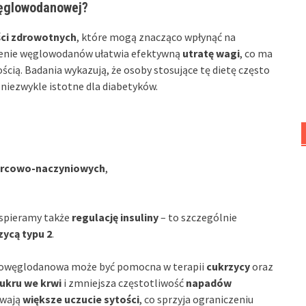
węglowodanowej?
ści zdrowotnych
, które mogą znacząco wpłynąć na
czenie węglowodanów ułatwia efektywną
utratę wagi
, co ma
ścią. Badania wykazują, że osoby stosujące tę dietę często
t niezwykle istotne dla diabetyków.
ercowo-naczyniowych
,
spieramy także
regulację insuliny
– to szczególnie
zycą typu 2
.
skowęglodanowa może być pomocna w terapii
cukrzycy
oraz
ukru we krwi
i zmniejsza częstotliwość
napadów
zuwają
większe uczucie sytości
, co sprzyja ograniczeniu