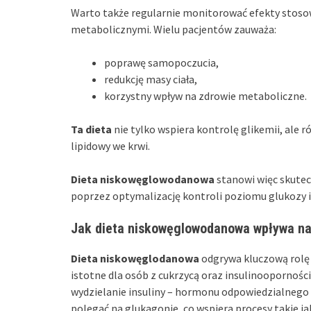
Warto także regularnie monitorować efekty stos
metabolicznymi. Wielu pacjentów zauważa:
poprawę samopoczucia,
redukcję masy ciała,
korzystny wpływ na zdrowie metaboliczne.
Ta dieta
nie tylko wspiera kontrolę glikemii, ale r
lipidowy we krwi.
Dieta niskowęglowodanowa
stanowi więc skute
poprzez optymalizację kontroli poziomu glukozy i
Jak dieta niskowęglowodanowa wpływa na
Dieta niskowęglodanowa
odgrywa kluczową rolę 
istotne dla osób z cukrzycą oraz insulinoopornoś
wydzielanie insuliny – hormonu odpowiedzialnego 
polegać na glukagonie, co wspiera procesy takie j