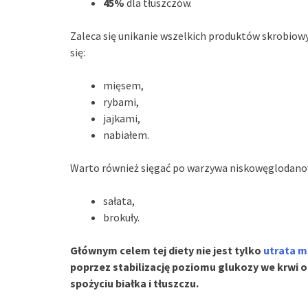
45%
dla tłuszczów.
Zaleca się unikanie wszelkich produktów skrobiow
się:
mięsem,
rybami,
jajkami,
nabiałem.
Warto również sięgać po warzywa niskowęglodanowe
sałata,
brokuły.
Głównym celem tej diety nie jest tylko
utrata m
poprzez stabilizację poziomu glukozy we krwi o
spożyciu białka i tłuszczu.