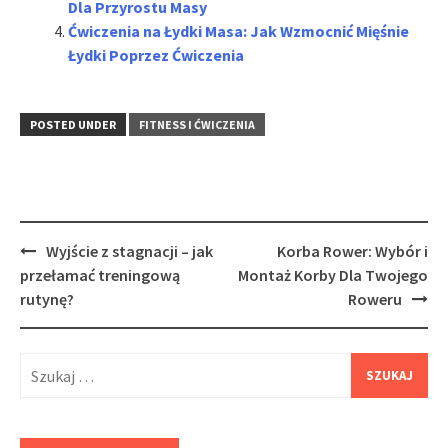
Dla Przyrostu Masy
Ćwiczenia na Łydki Masa: Jak Wzmocnić Mięśnie
Łydki Poprzez Ćwiczenia
POSTED UNDER
FITNESS I ĆWICZENIA
Post
Wyjście z stagnacji – jak
Korba Rower: Wybór i
navigation
przełamać treningową
Montaż Korby Dla Twojego
rutynę?
Roweru
Szukaj: