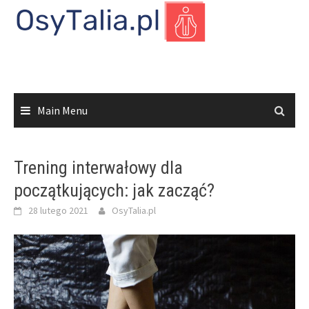
Skip
to
content
Main Menu
Trening interwałowy dla
początkujących: jak zacząć?
28 lutego 2021
OsyTalia.pl