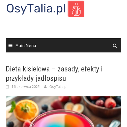
Skip
to
content
Main Menu
Dieta kisielowa – zasady, efekty i
przykłady jadłospisu
16 czerwca 2025
OsyTalia.pl