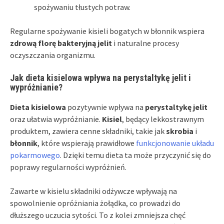
spożywaniu tłustych potraw.
Regularne spożywanie kisieli bogatych w błonnik wspiera
zdrową florę bakteryjną jelit
i naturalne procesy
oczyszczania organizmu.
Jak dieta kisielowa wpływa na perystaltykę jelit i
wypróżnianie?
Dieta kisielowa
pozytywnie wpływa na
perystaltykę jelit
oraz ułatwia wypróżnianie.
Kisiel
, będący lekkostrawnym
produktem, zawiera cenne składniki, takie jak
skrobia
i
błonnik
, które wspierają prawidłowe
funkcjonowanie układu
pokarmowego
. Dzięki temu dieta ta może przyczynić się do
poprawy regularności wypróżnień.
Zawarte w kisielu składniki odżywcze wpływają na
spowolnienie opróżniania żołądka, co prowadzi do
dłuższego uczucia sytości. To z kolei zmniejsza chęć