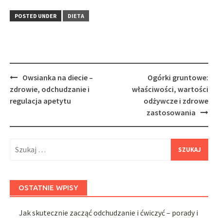
POSTED UNDER
DIETA
Post
Owsianka na diecie –
Ogórki gruntowe:
navigation
zdrowie, odchudzanie i
właściwości, wartości
regulacja apetytu
odżywcze i zdrowe
zastosowania
Szukaj:
OSTATNIE WPISY
Jak skutecznie zacząć odchudzanie i ćwiczyć – porady i