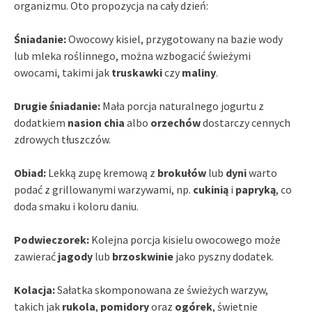
organizmu. Oto propozycja na cały dzień:
Śniadanie:
Owocowy kisiel, przygotowany na bazie wody
lub mleka roślinnego, można wzbogacić świeżymi
owocami, takimi jak
truskawki
czy
maliny
.
Drugie śniadanie:
Mała porcja naturalnego jogurtu z
dodatkiem
nasion chia
albo
orzechów
dostarczy cennych
zdrowych tłuszczów.
Obiad:
Lekką zupę kremową z
brokułów
lub
dyni
warto
podać z grillowanymi warzywami, np.
cukinią
i
papryką
, co
doda smaku i koloru daniu.
Podwieczorek:
Kolejna porcja kisielu owocowego może
zawierać
jagody
lub
brzoskwinie
jako pyszny dodatek.
Kolacja:
Sałatka skomponowana ze świeżych warzyw,
takich jak
rukola
,
pomidory
oraz
ogórek
, świetnie