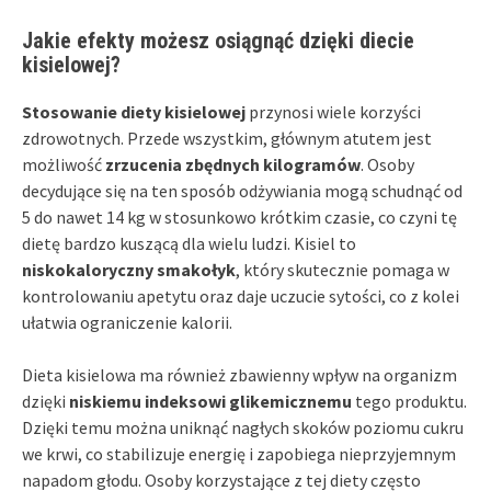
Jakie efekty możesz osiągnąć dzięki diecie
kisielowej?
Stosowanie diety kisielowej
przynosi wiele korzyści
zdrowotnych. Przede wszystkim, głównym atutem jest
możliwość
zrzucenia zbędnych kilogramów
. Osoby
decydujące się na ten sposób odżywiania mogą schudnąć od
5 do nawet 14 kg w stosunkowo krótkim czasie, co czyni tę
dietę bardzo kuszącą dla wielu ludzi. Kisiel to
niskokaloryczny smakołyk
, który skutecznie pomaga w
kontrolowaniu apetytu oraz daje uczucie sytości, co z kolei
ułatwia ograniczenie kalorii.
Dieta kisielowa ma również zbawienny wpływ na organizm
dzięki
niskiemu indeksowi glikemicznemu
tego produktu.
Dzięki temu można uniknąć nagłych skoków poziomu cukru
we krwi, co stabilizuje energię i zapobiega nieprzyjemnym
napadom głodu. Osoby korzystające z tej diety często