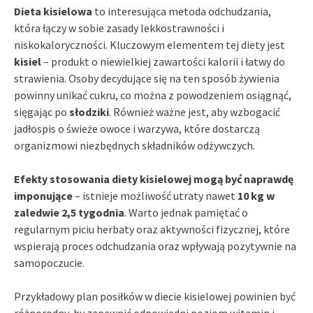
Dieta kisielowa
to interesująca metoda odchudzania,
która łączy w sobie zasady lekkostrawności i
niskokaloryczności. Kluczowym elementem tej diety jest
kisiel
– produkt o niewielkiej zawartości kalorii i łatwy do
strawienia. Osoby decydujące się na ten sposób żywienia
powinny unikać cukru, co można z powodzeniem osiągnąć,
sięgając po
słodziki
. Również ważne jest, aby wzbogacić
jadłospis o świeże owoce i warzywa, które dostarczą
organizmowi niezbędnych składników odżywczych.
Efekty stosowania diety kisielowej mogą być naprawdę
imponujące
– istnieje możliwość utraty nawet
10 kg w
zaledwie 2,5 tygodnia
. Warto jednak pamiętać o
regularnym piciu herbaty oraz aktywności fizycznej, które
wspierają proces odchudzania oraz wpływają pozytywnie na
samopoczucie.
Przykładowy plan posiłków w diecie kisielowej powinien być
różnorodny, by zapewnić odpowiedni poziom witamin i