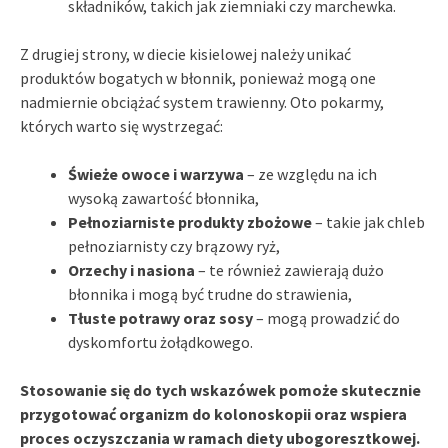
składników, takich jak ziemniaki czy marchewka.
Z drugiej strony, w diecie kisielowej należy unikać
produktów bogatych w błonnik, ponieważ mogą one
nadmiernie obciążać system trawienny. Oto pokarmy,
których warto się wystrzegać:
Świeże owoce i warzywa
– ze względu na ich
wysoką zawartość błonnika,
Pełnoziarniste produkty zbożowe
– takie jak chleb
pełnoziarnisty czy brązowy ryż,
Orzechy i nasiona
– te również zawierają dużo
błonnika i mogą być trudne do strawienia,
Tłuste potrawy oraz sosy
– mogą prowadzić do
dyskomfortu żołądkowego.
Stosowanie się do tych wskazówek pomoże skutecznie
przygotować organizm do kolonoskopii oraz wspiera
proces oczyszczania w ramach diety ubogoresztkowej.