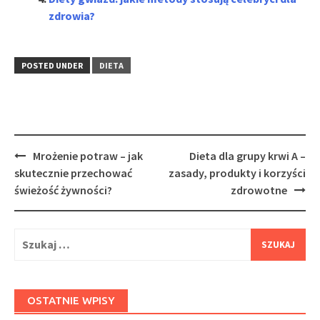
zdrowia?
POSTED UNDER
DIETA
Post
Mrożenie potraw – jak
Dieta dla grupy krwi A –
navigation
skutecznie przechować
zasady, produkty i korzyści
świeżość żywności?
zdrowotne
Szukaj:
OSTATNIE WPISY