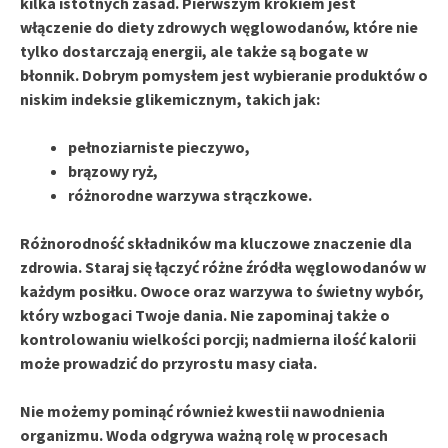
kilka istotnych zasad. Pierwszym krokiem jest
włączenie do diety
zdrowych węglowodanów
, które nie
tylko dostarczają energii, ale także są bogate w
błonnik. Dobrym pomysłem jest wybieranie produktów o
niskim indeksie glikemicznym
, takich jak:
pełnoziarniste pieczywo,
brązowy ryż,
różnorodne warzywa strączkowe.
Różnorodność składników
ma kluczowe znaczenie dla
zdrowia. Staraj się łączyć różne źródła węglowodanów w
każdym posiłku.
Owoce oraz warzywa
to świetny wybór,
który wzbogaci Twoje dania. Nie zapominaj także o
kontrolowaniu wielkości porcji
; nadmierna ilość kalorii
może prowadzić do przyrostu masy ciała.
Nie możemy pominąć również kwestii
nawodnienia
organizmu
. Woda odgrywa ważną rolę w procesach