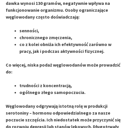
dawka wynosi
130 gramów
, negatywnie wpływa na
funkcjonowanie organizmu. Osoby ograniczające
węglowodany często doświadczają:
senności,
chronicznego zmęczenia,
co z kolei obniża ich efektywność zarówno w
pracy, jak i podczas aktywności fizycznej.
Co więcej, niska podaż węglowodanów może prowadzić
do:
trudności z koncentracją,
ogólnego złego samopoczucia.
Węglowodany
odgrywają istotną rolę w produkcji
serotoniny – hormonu odpowiedzialnego za nasze
poczucie szczęścia. Ich niedostatek może przyczynić się
do rozwoju
depresji
lub
stanów lękowych
. Długotrwały