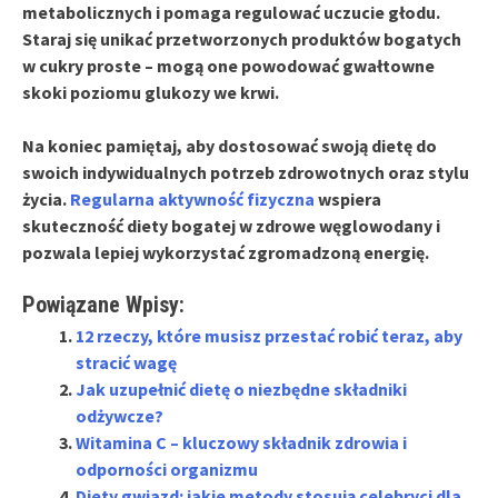
metabolicznych i pomaga regulować uczucie głodu.
Staraj się unikać przetworzonych produktów bogatych
w
cukry proste
– mogą one powodować gwałtowne
skoki poziomu glukozy we krwi.
Na koniec pamiętaj, aby
dostosować swoją dietę
do
swoich indywidualnych potrzeb zdrowotnych oraz stylu
życia.
Regularna aktywność fizyczna
wspiera
skuteczność diety bogatej w zdrowe węglowodany i
pozwala lepiej wykorzystać zgromadzoną energię.
Powiązane Wpisy:
12 rzeczy, które musisz przestać robić teraz, aby
stracić wagę
Jak uzupełnić dietę o niezbędne składniki
odżywcze?
Witamina C – kluczowy składnik zdrowia i
odporności organizmu
Diety gwiazd: jakie metody stosują celebryci dla