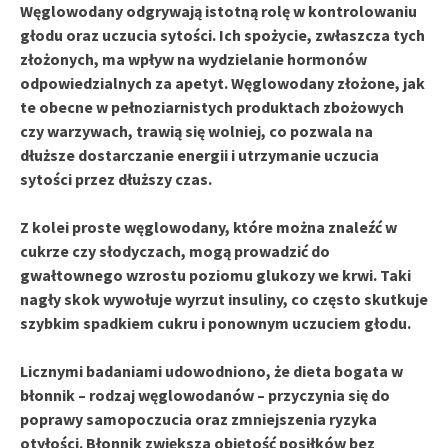
Węglowodany
odgrywają istotną rolę w kontrolowaniu
głodu oraz uczucia sytości. Ich spożycie, zwłaszcza tych
złożonych
, ma wpływ na wydzielanie hormonów
odpowiedzialnych za apetyt.
Węglowodany złożone
, jak
te obecne w
pełnoziarnistych produktach zbożowych
czy
warzywach
, trawią się wolniej, co pozwala na
dłuższe dostarczanie energii i utrzymanie uczucia
sytości przez dłuższy czas.
Z kolei proste węglowodany
, które można znaleźć w
cukrze
czy
słodyczach
, mogą prowadzić do
gwałtownego wzrostu poziomu glukozy we krwi. Taki
nagły skok wywołuje wyrzut insuliny, co często skutkuje
szybkim spadkiem cukru i ponownym uczuciem głodu.
Licznymi badaniami
udowodniono, że
dieta bogata w
błonnik
– rodzaj węglowodanów – przyczynia się do
poprawy samopoczucia oraz zmniejszenia ryzyka
otyłości.
Błonnik
zwiększa objętość posiłków bez