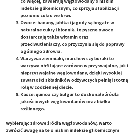
co więcej, zawierają węglowodany o niskim
indeksie glikemicznym
, co sprzyja stabilizacji
poziomu cukru we krwi.
Owoce
: banany, jabłka i jagody są bogate w
naturalne cukry i błonnik,
te pyszne owoce
dostarczają także witamin oraz
przeciwutleniaczy
, co przyczynia się do poprawy
ogólnego zdrowia.
Warzywa
: ziemniaki, marchew czy buraki to
warzywa obfitujące zarówno w przyswajalne, jak i
nieprzyswajalne węglowodany,
dzięki wysokiej
zawartości składników odżywczych pełnią istotną
rolę w codziennej diecie.
Kasze
: quinoa czy bulgur to doskonałe źródła
jakościowych węglowodanów oraz białka
roślinnego.
Wybierając zdrowe źródła węglowodanów, warto
zwrócić uwagę na te o
niskim indeksie glikemicznym