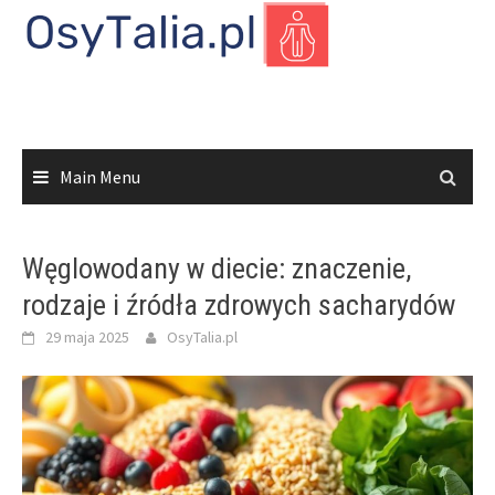
Skip
to
content
Main Menu
Węglowodany w diecie: znaczenie,
rodzaje i źródła zdrowych sacharydów
29 maja 2025
OsyTalia.pl