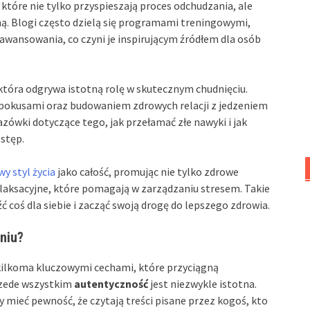
tóre nie tylko przyspieszają proces odchudzania, ale
ą. Blogi często dzielą się programami treningowymi,
ansowania, co czyni je inspirującym źródłem dla osób
tóra odgrywa istotną rolę w skutecznym chudnięciu.
pokusami oraz budowaniem zdrowych relacji z jedzeniem
ówki dotyczące tego, jak przełamać złe nawyki i jak
ostęp.
y styl życia
jako całość, promując nie tylko zdrowe
relaksacyjne, które pomagają w zarządzaniu stresem. Takie
ć coś dla siebie i zacząć swoją drogę do lepszego zdrowia.
niu?
kilkoma kluczowymi cechami, które przyciągną
Przede wszystkim
autentyczność
jest niezwykle istotna.
 mieć pewność, że czytają treści pisane przez kogoś, kto