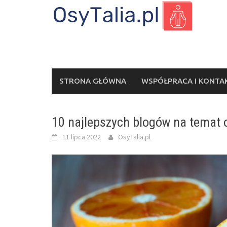
Skip
to
content
STRONA GŁÓWNA
WSPÓŁPRACA I KONTA
10 najlepszych blogów na temat 
11 lipca 2022
OsyTalia.pl