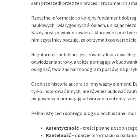
sam przeszedł przez ten proces i zrozumie ich zma
Rzetelne informacje to kolejny fundament dobrego
naukowych i wiarygodnych źródłach, unikając niez
Każdy post powinien zawierać klarowne i praktyc
nim czytelnicy poczują, że otrzymali coś wartośc
Regularność publikacji jest również kluczowa. Reg
odwiedzania strony, a także pomagają w budowani
osiągnąć, tworząc harmonogram postów, na przykła
Osobiste historie autora to inny ważny element. Dz
tylko inspirować innych, ale również budować zauf
niepowodzeń pomagają w tworzeniu autentycznej w
Pełna listę cech dobrego bloga o odchudzaniu moż
Autentyczność
– treści pisane z osobisteg
Rzetelność
– oparcie informacji na badani