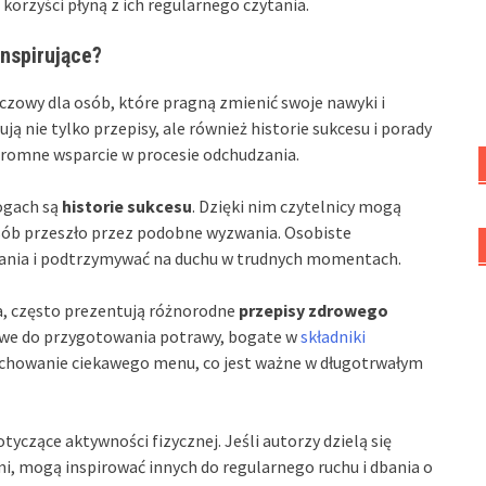
korzyści płyną z ich regularnego czytania.
inspirujące?
czowy dla osób, które pragną zmienić swoje nawyki i
ą nie tylko przepisy, ale również historie sukcesu i porady
gromne wsparcie w procesie odchudzania.
ogach są
historie sukcesu
. Dzięki nim czytelnicy mogą
osób przeszło przez podobne wyzwania. Osobiste
ania i podtrzymywać na duchu w trudnych momentach.
ia, często prezentują różnorodne
przepisy zdrowego
łatwe do przygotowania potrawy, bogate w
składniki
chowanie ciekawego menu, co jest ważne w długotrwałym
tyczące aktywności fizycznej. Jeśli autorzy dzielą się
, mogą inspirować innych do regularnego ruchu i dbania o