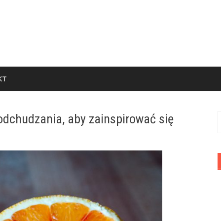
KT
odchudzania, aby zainspirować się
S