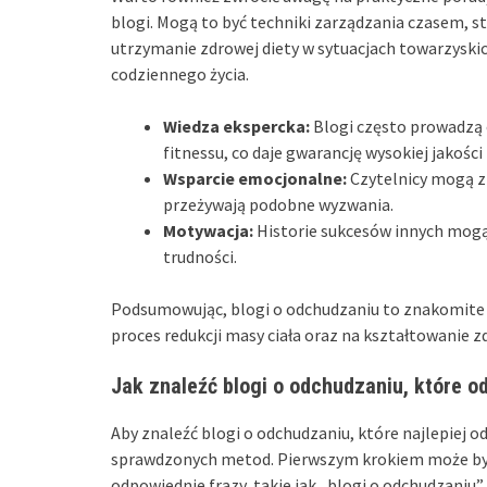
blogi. Mogą to być techniki zarządzania czasem, s
utrzymanie zdrowej diety w sytuacjach towarzyskic
codziennego życia.
Wiedza ekspercka:
Blogi często prowadzą 
fitnessu, co daje gwarancję wysokiej jakości
Wsparcie emocjonalne:
Czytelnicy mogą zn
przeżywają podobne wyzwania.
Motywacja:
Historie sukcesów innych mogą
trudności.
Podsumowując, blogi o odchudzaniu to znakomite ź
proces redukcji masy ciała oraz na kształtowanie
Jak znaleźć blogi o odchudzaniu, które 
Aby znaleźć blogi o odchudzaniu, które najlepiej 
sprawdzonych metod. Pierwszym krokiem może być
odpowiednie frazy, takie jak „blogi o odchudzaniu” 