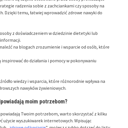
trategie radzenia sobie z zachciankami czy sposoby na
h. Dzięki temu, łatwiej wprowadzić zdrowe nawyki do
osoby z doświadczeniem w dziedzinie dietetyki lub
 informacji.
aleźć na blogach zrozumienie i wsparcie od osób, które
 inspirować do działania i pomocy w pokonywaniu
ródło wiedzy i wsparcia, które różnorodnie wpływa na
 zdrowszych nawyków żywieniowych.
odpowiadają moim potrzebom?
odpowiadają Twoim potrzebom, warto skorzystać z kilku
 użycie wyszukiwarek internetowych. Wpisując
lub „
zdrowe odżywianie
”, możesz szybko dotrzeć do listy