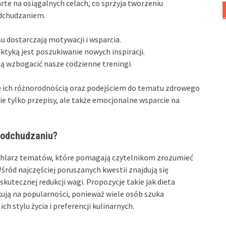
parte na osiągalnych celach, co sprzyja tworzeniu
dchudzaniem.
u dostarczają motywacji i wsparcia.
ktyką jest poszukiwanie nowych inspiracji.
ą wzbogacić nasze codzienne treningi.
ię ich różnorodnością oraz podejściem do tematu zdrowego
 nie tylko przepisy, ale także emocjonalne wsparcie na
o odchudzaniu?
achlarz tematów, które pomagają czytelnikom zrozumieć
ród najczęściej poruszanych kwestii znajdują się
utecznej redukcji wagi. Propozycje takie jak dieta
ują na popularności, ponieważ wiele osób szuka
h stylu życia i preferencji kulinarnych.