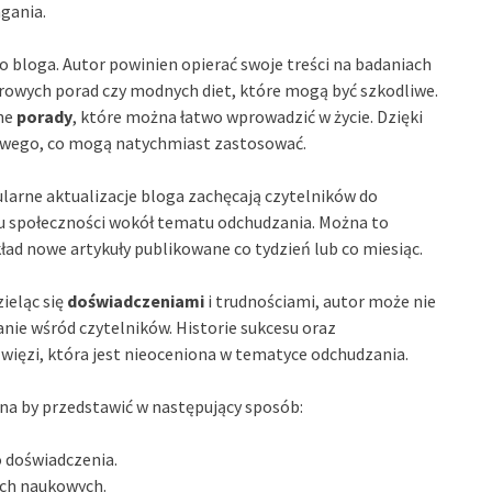
gania.
 bloga. Autor powinien opierać swoje treści na badaniach
drowych porad czy modnych diet, które mogą być szkodliwe.
zne
porady
, które można łatwo wprowadzić w życie. Dzięki
iowego, co mogą natychmiast zastosować.
ularne aktualizacje bloga zachęcają czytelników do
u społeczności wokół tematu odchudzania. Można to
d nowe artykuły publikowane co tydzień lub co miesiąc.
ieląc się
doświadczeniami
i trudnościami, autor może nie
anie wśród czytelników. Historie sukcesu oraz
ięzi, która jest nieoceniona w tematyce odchudzania.
na by przedstawić w następujący sposób:
o doświadczenia.
ach naukowych.