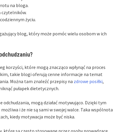
rotu na bloga.
a czytelników.
 codziennym życiu.
ngażujący blog, który może pomóc wielu osobom w ich
 odchudzaniu?
reg korzyści, które mogą znacząco wpłynąć na proces
tkim, takie blogi oferują cenne informacje na temat
ania. Można tam znaleźć przepisy na
zdrowe posiłki
,
niknąć pułapek dietetycznych.
cele odchudzania, mogą działać motywująco. Dzięki tym
 możliwa i że nie są sami w swojej walce. Taka wspólnota
ach, kiedy motywacja może być niska.
y, które są często stosowane przez osoby prowadzące