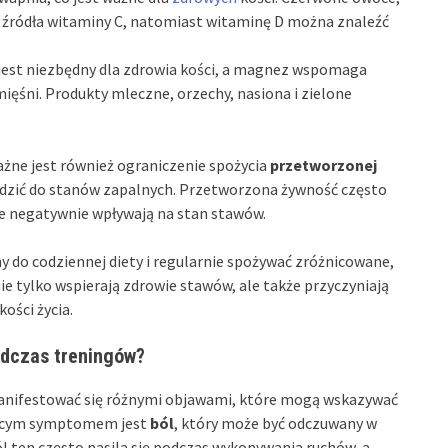
e źródła witaminy C, natomiast witaminę D można znaleźć
est niezbędny dla zdrowia kości, a magnez wspomaga
ęśni. Produkty mleczne, orzechy, nasiona i zielone
ażne jest również ograniczenie spożycia
przetworzonej
dzić do stanów zapalnych. Przetworzona żywność często
re negatywnie wpływają na stan stawów.
 do codziennej diety i regularnie spożywać zróżnicowane,
e tylko wspierają zdrowie stawów, ale także przyczyniają
ości życia.
odczas treningów?
nifestować się różnymi objawami, które mogą wskazywać
ującym symptomem jest
ból
, który może być odczuwany w
l ten często nasila się podczas wykonywania ruchów, a