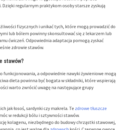
. Dzięki regularnym praktykom osoby starsze zyskują
żliwości fizycznych i unikać tych, które mogą prowadzić do
wymi lub bólem powinny skonsultować się z lekarzem lub
amu ćwiczeń. Odpowiednia adaptacja pomogą zyskać
ześnie zdrowie stawów.
ie stawów?
go funkcjonowania, a odpowiednie nawyki żywieniowe mogą
ciwa dieta powinna być bogata w składniki, które wspierają
ości warto zwrócić uwagę na następujące grupy
ich jak łosoś, sardynki czy makrela. Te
zdrowe tłuszcze
móc w redukcji bólu i sztywności stawów.
cję kolagenu, niezbędnego do budowy chrząstki stawowej,
wapnia, co jest ważne dla
zdrowych
kości. Czerwone owoce,