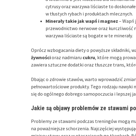
cytrusy oraz warzywa liściaste to doskonał
w tłustych rybach i produktach mlecznych.
Minerały takie jak wapń i magnez
– Wapń j
przewodnictwo nerwowe oraz kurczliwość mi
warzywa liściaste są bogate w te minerały.
Oprócz wzbogacania diety o powyższe składniki, w
żywności
oraz nadmiaru
cukru
, które mogą prowa
zawiera sztuczne dodatki oraz tłuszcze trans, któ
Dbając o zdrowie stawów, warto wprowadzić zmiany
pełnowartościowe produkty. Tego rodzaju nawyki ni
się do ogólnego dobrego samopoczucia i lepszej jak
Jakie są objawy problemów ze stawami p
Problemy ze stawami podczas treningów mogą ma
na poważniejsze schorzenia. Najczęściej występ
miejscu stawu oraz w otaczających go tkankach. Bó