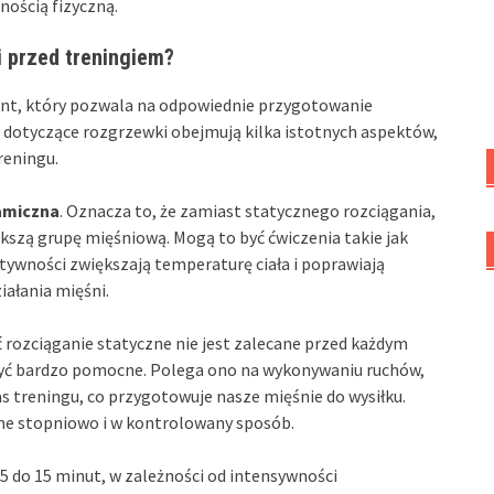
nością fizyczną.
i przed treningiem?
nt, który pozwala na odpowiednie przygotowanie
 dotyczące rozgrzewki obejmują kilka istotnych aspektów,
reningu.
amiczna
. Oznacza to, że zamiast statycznego rozciągania,
iększą grupę mięśniową. Mogą to być ćwiczenia takie jak
ktywności zwiększają temperaturę ciała i poprawiają
iałania mięśni.
ć rozciąganie statyczne nie jest zalecane przed każdym
ć bardzo pomocne. Polega ono na wykonywaniu ruchów,
s treningu, co przygotowuje nasze mięśnie do wysiłku.
ne stopniowo i w kontrolowany sposób.
5 do 15 minut, w zależności od intensywności