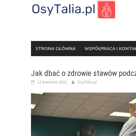
Skip
to
content
STRONA GŁÓWNA
WSPÓŁPRACA I KONTA
Jak dbać o zdrowie stawów podc
11 kwietnia 2022
OsyTalia.pl