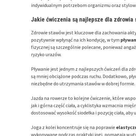
indywidualnym potrzebom organizmu oraz stylowi 
Jakie ćwiczenia są najlepsze dla zdrowia
Zdrowie stawów jest kluczowe dla zachowania aktyw
pozytywnie wpłynąć na ich kondycję, w tym
pływan
fizycznej są szczególnie polecane, ponieważ anga
ryzyko urazów.
Pływanie jest jednym z najlepszych ćwiczeń dla zdr
są mniej obciążone podczas ruchu. Dodatkowo, pływ
niezbędne do utrzymania stawów w dobrej formie.
Jazda na rowerze to kolejne ćwiczenie, które wsp
jak i górna część ciała, a cyklistyka wzmacnia mię
dostosować wysokość siodełka i pozycję ciała, aby
Joga z kolei koncentruje się na poprawie
elastycz
wykonywane podczas praktyki jogi, pomagają w u