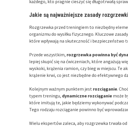
każdego, kto pragnie cieszyć się długotrwałą spraw
Jakie są najważniejsze zasady rozgrzewk
Rozgrzewka przed treningiem to niezbędny eleme
organizmu do wysiłku fizycznego. Kluczowe zasady
które wpływają na skuteczność i bezpieczeństwo t
Przede wszystkim,
rozgrzewka powinna być dyn
lepiej skupić się na ćwiczeniach, które angażują w
wyskoki, krążenia ramion, czy bieg w miejscu. Te a
krążenie krwi, co jest niezbędne do efektywnego dz
Kolejnym ważnym punktem jest
rozciąganie
. Cho
typem treningu,
dynamiczne rozciąganie
może by
które imitują te, jakie będziemy wykonywać podcza
Tego rodzaju rozciąganie powinno być wprowadza
Wielu ekspertów zaleca, aby rozgrzewka trwała od 