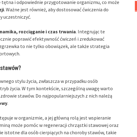
e tętna i odpowiednie przygotowanie organizmu, co może
ji
. Ważne jest również, aby dostosować ćwiczenia do
y uczestniczyć.
namika, rozciąganie i czas trwania
. Integrując te
cznie poprawić efektywność ćwiczeń i zredukować
grzewka to nie tylko obowiązek, ale także strategia
ortowych.
 stawów?
wnego stylu życia, zwłaszcza w przypadku osób
tryb życia. W tym kontekście, szczególną uwagę warto
zdrowie stawów. Do najpopularniejszych z nich należą
owy
.
ępuje w organizmie, a jej główną rolą jest wspieranie
aminą może pomóc w regeneracji chrząstki stawowej oraz
ie istotne dla osób cierpiących na choroby stawów, takie