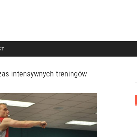
KT
zas intensywnych treningów
S