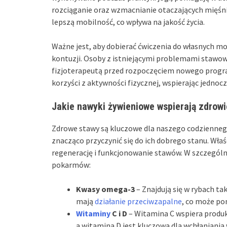
rozciąganie oraz wzmacnianie otaczających mięśni
lepszą mobilność, co wpływa na jakość życia.
Ważne jest, aby dobierać ćwiczenia do własnych mo
kontuzji. Osoby z istniejącymi problemami stawo
fizjoterapeutą przed rozpoczęciem nowego progr
korzyści z aktywności fizycznej, wspierając jednoc
Jakie nawyki żywieniowe wspierają zdrow
Zdrowe stawy są kluczowe dla naszego codzienne
znacząco przyczynić się do ich dobrego stanu. Właś
regenerację i funkcjonowanie stawów. W szczególn
pokarmów:
Kwasy omega-3
– Znajdują się w rybach tak
mają
działanie przeciwzapalne
, co może po
Witaminy
C i D
– Witamina C wspiera produk
a witamina D jest kluczowa dla wchłaniania 