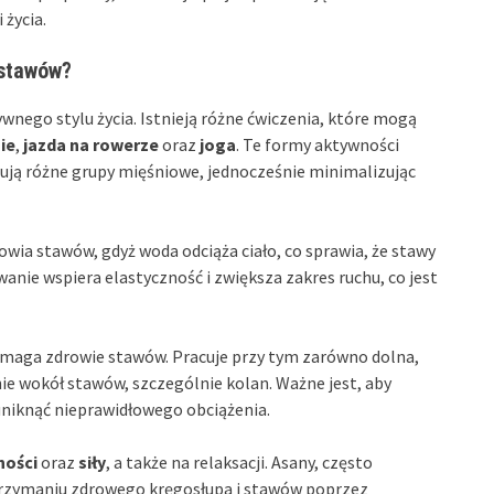
życia.
 stawów?
nego stylu życia. Istnieją różne ćwiczenia, które mogą
ie
,
jazda na rowerze
oraz
joga
. Te formy aktywności
żują różne grupy mięśniowe, jednocześnie minimalizując
owia stawów, gdyż woda odciąża ciało, co sprawia, że stawy
anie wspiera elastyczność i zwiększa zakres ruchu, co jest
omaga zdrowie stawów. Pracuje przy tym zarówno dolna,
śnie wokół stawów, szczególnie kolan. Ważne jest, aby
 uniknąć nieprawidłowego obciążenia.
ności
oraz
siły
, a także na relaksacji. Asany, często
trzymaniu zdrowego kręgosłupa i stawów poprzez