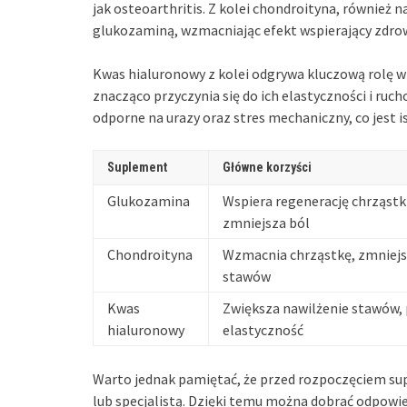
jak osteoarthritis. Z kolei chondroityna, również 
glukozaminą, wzmacniając efekt wspierający zdro
Kwas hialuronowy z kolei odgrywa kluczową rolę 
znacząco przyczynia się do ich elastyczności i ruch
odporne na urazy oraz stres mechaniczny, co jest i
Suplement
Główne korzyści
Glukozamina
Wspiera regenerację chrząstk
zmniejsza ból
Chondroityna
Wzmacnia chrząstkę, zmniej
stawów
Kwas
Zwiększa nawilżenie stawów, 
hialuronowy
elastyczność
Warto jednak pamiętać, że przed rozpoczęciem su
lub specjalistą. Dzięki temu można dobrać odpowie