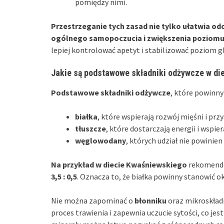
pomiędzy nimi.
Przestrzeganie tych zasad nie tylko ułatwia od
ogólnego samopoczucia i zwiększenia poziomu 
lepiej kontrolować apetyt i stabilizować poziom g
Jakie są podstawowe składniki odżywcze w di
Podstawowe składniki odżywcze
, które powinny 
białka
, które wspierają rozwój mięśni i prz
tłuszcze
, które dostarczają energii i wspi
węglowodany
, których udział nie powinien
Na przykład w diecie Kwaśniewskiego
rekomendo
3,5 : 0,5
. Oznacza to, że białka powinny stanowić ok
Nie można zapominać o
błonniku
oraz mikroskładn
proces trawienia i zapewnia uczucie sytości, co je