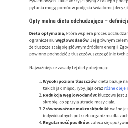
żywieniowych. Jakie korzyści płyną z takiego podej
pytania mogą pomóc w podjęciu świadomej decyzji 
Opty malna dieta odchudzająca – definic
Dieta optymalna
, która wspiera proces odchudzan
ograniczeniu
węglowodanów
. Jej głównym cele
że tłuszcze stają się głównym źródłem energii. Zgo
powinno pochodzić z tłuszczów, szczególnie tych
Najważniejsze zasady tej diety obejmują:
Wysoki poziom tłuszczów
: dieta bazuje 
takich jak mięso, ryby, jaja oraz
różne oleje 
Redukcja węglowodanów
: kluczowe jest 
skrobię, co sprzyja utracie masy ciała,
Zrównoważone makroskładniki
: ważne je
indywidualnych potrzeb organizmu dla zac
Regularność posiłków
: zaleca się spożywa