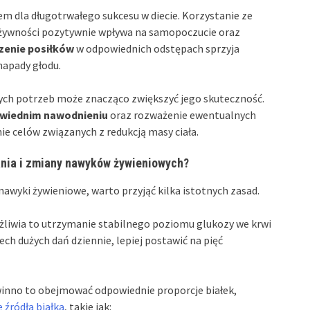
m dla długotrwałego sukcesu w diecie. Korzystanie ze
 żywności pozytywnie wpływa na samopoczucie oraz
dzenie posiłków
w odpowiednich odstępach sprzyja
napady głodu.
ch potrzeb może znacząco zwiększyć jego skuteczność.
wiednim nawodnieniu
oraz rozważenie ewentualnych
ie celów związanych z redukcją masy ciała.
nia i zmiany nawyków żywieniowych?
awyki żywieniowe, warto przyjąć kilka istotnych zasad.
żliwia to utrzymanie stabilnego poziomu glukozy we krwi
h dużych dań dziennie, lepiej postawić na pięć
winno to obejmować odpowiednie proporcje białek,
 źródła białka
, takie jak: