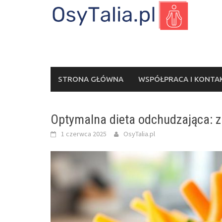
Skip
to
content
STRONA GŁÓWNA
WSPÓŁPRACA I KONTA
Optymalna dieta odchudzająca: za
1 czerwca 2025
OsyTalia.pl