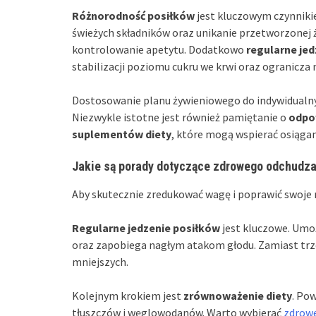
Różnorodność posiłków
jest kluczowym czynnikie
świeżych składników oraz unikanie przetworzonej
kontrolowanie apetytu. Dodatkowo
regularne je
stabilizacji poziomu cukru we krwi oraz ogranicza 
Dostosowanie planu żywieniowego do indywidualny
Niezwykle istotne jest również pamiętanie o
odpo
suplementów diety
, które mogą wspierać osiągan
Jakie są porady dotyczące zdrowego odchudza
Aby skutecznie zredukować wagę i poprawić swoje n
Regularne jedzenie posiłków
jest kluczowe. Umo
oraz zapobiega nagłym atakom głodu. Zamiast trzec
mniejszych.
Kolejnym krokiem jest
zrównoważenie diety
. Po
tłuszczów i węglowodanów. Warto wybierać
zdrowe