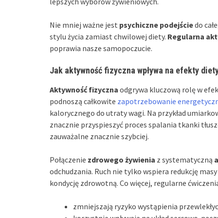
lepszych wyborów żywieniowych.
Nie mniej ważne jest
psychiczne podejście
do całe
stylu życia zamiast chwilowej diety.
Regularna akt
poprawia nasze samopoczucie.
Jak aktywność fizyczna wpływa na efekty diet
Aktywność fizyczna
odgrywa kluczową rolę w efek
podnoszą całkowite
zapotrzebowanie energetycz
kalorycznego do utraty wagi. Na przykład umiarkow
znacznie przyspieszyć proces spalania tkanki tłusz
zauważalne znacznie szybciej.
Połączenie
zdrowego żywienia
z systematyczną
odchudzania. Ruch nie tylko wspiera redukcję masy
kondycję zdrowotną. Co więcej, regularne ćwiczeni
zmniejszają ryzyko wystąpienia przewlekły
korzystnie wpływają na układ sercowo-nacz