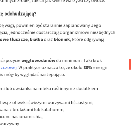
innych źródeł, takich jak świeże warzywa czy owoce.
tę odchudzającą?
atę wagi, powinien być starannie zaplanowany. Jego
ęcia, jednocześnie dostarczając organizmowi niezbędnych
owe tłuszcze
,
białka
oraz
błonnik
, które odgrywają
ać spożycie
węglowodanów
do minimum. Taki krok
uszczowej
. W praktyce oznacza to, że około
80%
energii
pis mógłby wyglądać następująco:
rami lub owsianka na mleku roślinnym z dodatkiem
liwą z oliwek i świeżymi warzywami liściastymi,
owana z brokułami lub kalafiorem,
cone nasionami chia,
 warzywny.