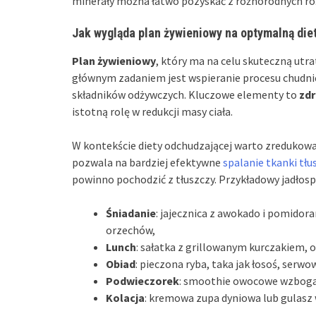
minerały można łatwo pozyskać z różnorodnych rośl
Jak wygląda plan żywieniowy na optymalną die
Plan żywieniowy
, który ma na celu skuteczną utr
głównym zadaniem jest wspieranie procesu chudni
składników odżywczych. Kluczowe elementy to
zdr
istotną rolę w redukcji masy ciała.
W kontekście diety odchudzającej warto zredukow
pozwala na bardziej efektywne
spalanie tkanki tł
powinno pochodzić z tłuszczy. Przykładowy jadłos
Śniadanie
: jajecznica z awokado i pomido
orzechów,
Lunch
: sałatka z grillowanym kurczakiem, o
Obiad
: pieczona ryba, taka jak łosoś, serw
Podwieczorek
: smoothie owocowe wzboga
Kolacja
: kremowa zupa dyniowa lub gulasz