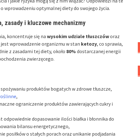
ścia i jakie ryzyka mogą się z nim wiązać? Odpowiedzi na te
o wprowadzeniu optymalnej diety do swojego życia.
ja, zasady i kluczowe mechanizmy
ia, koncentruje się na
wysokim udziale tłuszczów
oraz
m jest wprowadzenie organizmu w stan
ketozy
, co sprawia,
dnie z zasadami tej diety, około
80%
dostarczanej energii
 pochodzenia zwierzęcego.
na spożywaniu produktów bogatych w zdrowe tłuszcze,
roślinne
,
znaczne ograniczenie produktów zawierających cukry i
st odpowiednie dopasowanie ilości białka i błonnika do
howania bilansu energetycznego,
nie posiłków o stałych porach oraz unikanie podjadania