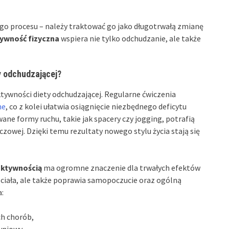
go procesu – należy traktować go jako długotrwałą zmianę
ywność fizyczna
wspiera nie tylko odchudzanie, ale także
y odchudzającej?
tywności diety odchudzającej. Regularne ćwiczenia
ne
, co z kolei ułatwia osiągnięcie niezbędnego deficytu
ane formy ruchu, takie jak spacery czy jogging, potrafią
czowej. Dzięki temu rezultaty nowego stylu życia stają się
aktywnością
ma ogromne znaczenie dla trwałych efektów
 ciała, ale także poprawia samopoczucie oraz ogólną
a:
ch chorób,
yniowy,