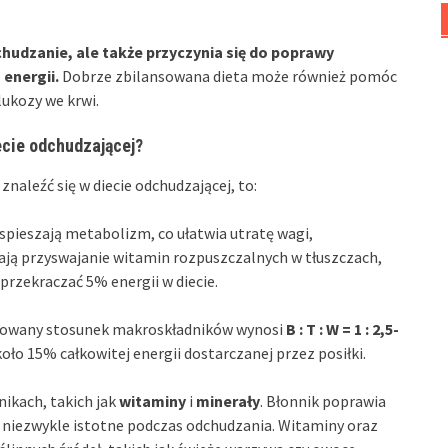
chudzanie, ale także przyczynia się do poprawy
energii.
Dobrze zbilansowana dieta może również pomóc
lukozy we krwi.
ecie odchudzającej?
znaleźć się w diecie odchudzającej, to:
yspieszają metabolizm, co ułatwia utratę wagi,
erają przyswajanie witamin rozpuszczalnych w tłuszczach,
 przekraczać 5% energii w diecie.
wany stosunek makroskładników wynosi
B : T : W = 1 : 2,5-
oło 15% całkowitej energii dostarczanej przez posiłki.
ikach, takich jak
witaminy
i
minerały
. Błonnik poprawia
st niezwykle istotne podczas odchudzania. Witaminy oraz