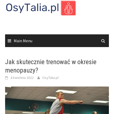
Skip
to
content
Main Menu
Jak skutecznie trenować w okresie
menopauzy?
4 kwietnia 2022
OsyTalia.pl