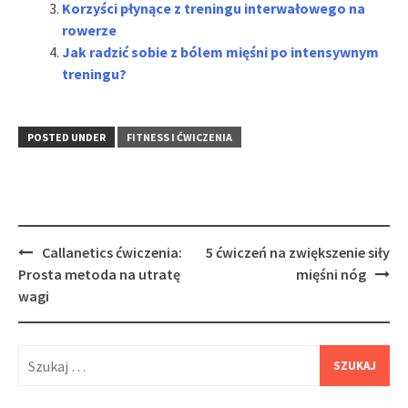
Korzyści płynące z treningu interwałowego na
rowerze
Jak radzić sobie z bólem mięśni po intensywnym
treningu?
POSTED UNDER
FITNESS I ĆWICZENIA
Post
Callanetics ćwiczenia:
5 ćwiczeń na zwiększenie siły
navigation
Prosta metoda na utratę
mięśni nóg
wagi
Szukaj: