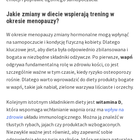
Jakie zmiany w diecie wspierają trening w
okresie menopauzy?
W okresie menopauzy zmiany hormonalne mogą wpłynąć
na samopoczucie i kondycję fizyczną kobiety. Dlatego
kluczowe jest, aby dieta była odpowiednio zbilansowana i
bogata w niezbędne składniki odżywcze. Po pierwsze,
wapń
odgrywa fundamentalną rolę w zdrowiu kości, co jest
szczególnie ważne w tym czasie, kiedy ryzyko osteoporozy
rośnie. Dlatego warto wprowadzić do diety produkty bogate
w wapń, takie jak nabiał, zielone warzywa liściaste i orzechy.
Kolejnym istotnym składnikiem diety jest
witamina D
,
która wspomaga wchłanianie wapnia oraz ma
wpływ na
zdrowie
układu immunologicznego. Można ją znaleźć w
tłustych rybach, jajach czy produktach wzbogaconych.
Niezwykle ważne jest również, aby zapewnić sobie
odpowiednią ekspozycję na słońce, która wspiera naturalną