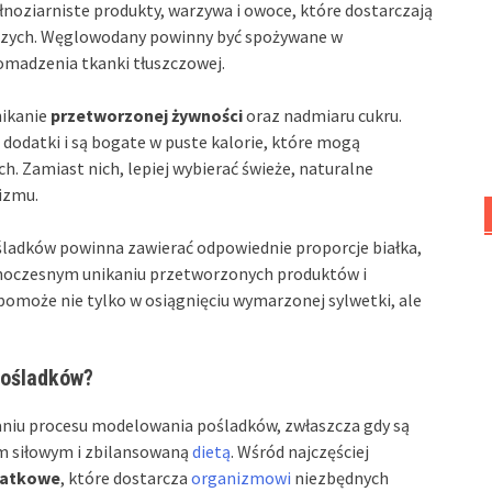
noziarniste produkty, warzywa i owoce, które dostarczają
wczych. Węglowodany powinny być spożywane w
romadzenia tkanki tłuszczowej.
nikanie
przetworzonej żywności
oraz nadmiaru cukru.
dodatki i są bogate w puste kalorie, które mogą
 Zamiast nich, lepiej wybierać świeże, naturalne
nizmu.
ladków powinna zawierać odpowiednie proporcje białka,
noczesnym unikaniu przetworzonych produktów i
pomoże nie tylko w osiągnięciu wymarzonej sylwetki, ale
pośladków?
aniu procesu modelowania pośladków, zwłaszcza gdy są
m siłowym i zbilansowaną
dietą
. Wśród najczęściej
watkowe
, które dostarcza
organizmowi
niezbędnych