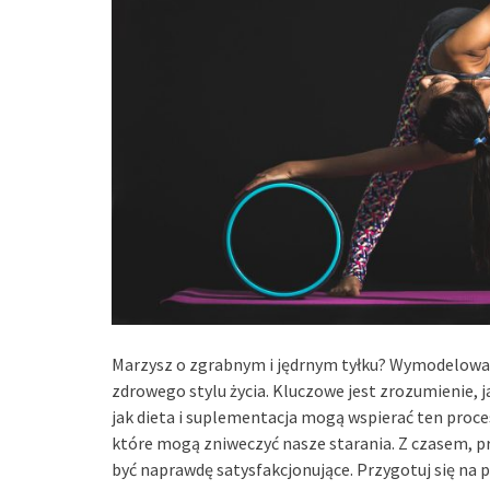
Marzysz o zgrabnym i jędrnym tyłku? Wymodelowani
zdrowego stylu życia. Kluczowe jest zrozumienie, 
jak dieta i suplementacja mogą wspierać ten proce
które mogą zniweczyć nasze starania. Z czasem, p
być naprawdę satysfakcjonujące. Przygotuj się na 