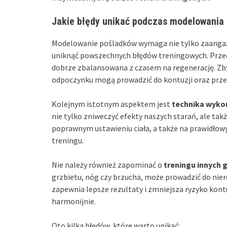
Jakie błędy unikać podczas modelowania
Modelowanie pośladków wymaga nie tylko zaangażo
uniknąć powszechnych błędów treningowych. Prze
dobrze zbalansowana z czasem na regenerację. Zby
odpoczynku mogą prowadzić do kontuzji oraz prz
Kolejnym istotnym aspektem jest
technika wyko
nie tylko zniweczyć efekty naszych starań, ale takż
poprawnym ustawieniu ciała, a także na prawidłow
treningu.
Nie należy również zapominać o
treningu innych 
grzbietu, nóg czy brzucha, może prowadzić do nie
zapewnia lepsze rezultaty i zmniejsza ryzyko kon
harmonijnie.
Oto kilka błędów, które warto unikać: