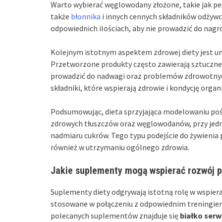
Warto wybierać węglowodany złożone, takie jak peł
także
błonnika
i innych cennych składników odży
odpowiednich ilościach, aby nie prowadzić do nag
Kolejnym istotnym aspektem zdrowej diety jest u
Przetworzone produkty często zawierają sztuczne 
prowadzić do nadwagi oraz problemów zdrowotnych.
składniki, które wspierają zdrowie i kondycję orga
Podsumowując, dieta sprzyjająca modelowaniu poś
zdrowych tłuszczów oraz węglowodanów, przy jed
nadmiaru cukrów. Tego typu podejście do żywienia 
również w utrzymaniu ogólnego zdrowia.
Jakie suplementy mogą wspierać rozwój 
Suplementy diety odgrywają istotną rolę w wspier
stosowane w połączeniu z odpowiednim treningie
polecanych suplementów znajduje się
białko ser