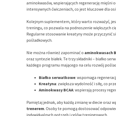
aminokwasów, wspierających regenerację mięśni o
intensywnych ćwiczeniach, co jest kluczowe dla os
Kolejnym suplementem, który warto rozważyć, je
treningu, co pozwala na podnoszenie większych ci
Regularne stosowanie kreatyny może przyczynić s
pośladkowych.
Nie można również zapominać o
aminokwasach 
oraz syntezie białek. Te trzy składniki – białko se
każdego programu mającego na celu rozwój pośla
Białko serwatkowe
: wspomaga regenerację
Kreatyna
: zwiększa wydolność i siłę, co pr
Aminokwasy BCAA
: wspierają procesy rege
Pamiętaj jednak, aby każdą zmianę w diecie oraz
trenerem
. Osoby te pomogą dostosować odpowie
indywidualnych potrzeb i celów treningowych.