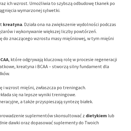
raz ich wzrost. Umożliwia to szybszą odbudowę tkanek po
iągnięcia wymarzonej sylwetki.
st
kreatyna
. Działa ona na zwiększenie wydolności podczas
ężarów i wykonywanie większej liczby powtórzeń.
ię do znaczącego wzrostu masy mięśniowej, w tym mięśni
BCAA
, które odgrywają kluczową rolę w procesie regeneracji
rwatkowe, kreatyna i BCAA – stworzą silny fundament dla
dków.
 i wzrost mięśni, zwłaszcza po treningach.
zekłada się na lepsze wyniki treningowe.
neracyjne, a także przyspieszają syntezę białek.
 wprowadzenie suplementów skonsultować z
dietykiem
lub
dnie dawki oraz dopasować suplementy do Twoich