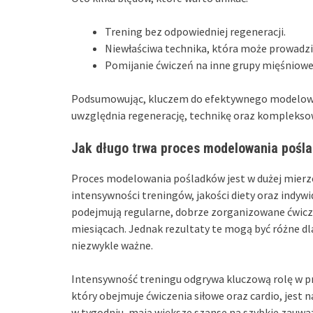
Trening bez odpowiedniej regeneracji.
Niewłaściwa technika, która może prowadzić
Pomijanie ćwiczeń na inne grupy mięśniowe
Podsumowując, kluczem do efektywnego modelowan
uwzględnia regenerację, technikę oraz kompleksowy
Jak długo trwa proces modelowania pośl
Proces modelowania pośladków jest w dużej mierze
intensywności treningów, jakości diety oraz indyw
podejmują regularne, dobrze zorganizowane ćwicze
miesiącach. Jednak rezultaty te mogą być różne dl
niezwykle ważne.
Intensywność treningu odgrywa kluczową rolę w pr
który obejmuje ćwiczenia siłowe oraz cardio, jest n
w tygodniu, mają większe szanse na szybkie zauwa