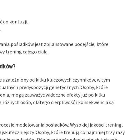
 do kontuzji.
.
ia pośladków jest zbilansowane podejście, które
 trening całego ciała.
adków?
 uzależniony od kilku kluczowych czynników, w tym
idualnych predyspozycji genetycznych. Osoby, które
nia, mogą zauważyć widoczne efekty już po kilku
a różnych osób, dlatego cierpliwość i konsekwencja są
ocesie modelowania pośladków. Wysokiej jakości trening,
ajskuteczniejszy. Osoby, które trenują co najmniej trzy razy
żenie rezultatów. Również dobór odpowiednich ćwiczeń,