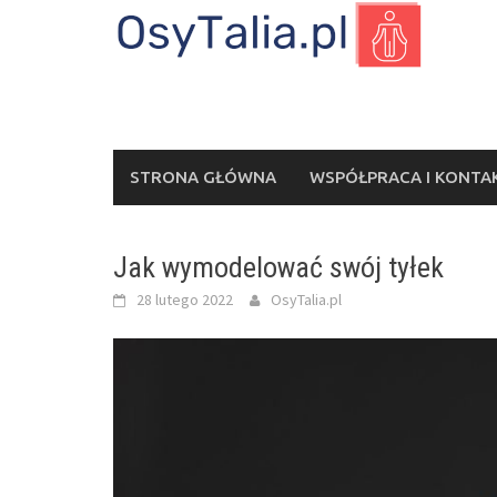
Skip
to
content
STRONA GŁÓWNA
WSPÓŁPRACA I KONTA
Jak wymodelować swój tyłek
28 lutego 2022
OsyTalia.pl