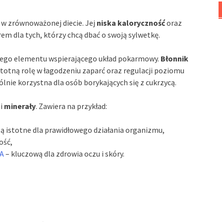
 w zrównoważonej diecie. Jej
niska kaloryczność
oraz
em dla tych, którzy chcą dbać o swoją sylwetkę.
wego elementu wspierającego układ pokarmowy.
Błonnik
stotną rolę w łagodzeniu zaparć oraz regulacji poziomu
nie korzystna dla osób borykających się z cukrzycą.
i
minerały
. Zawiera na przykład:
e są istotne dla prawidłowego działania organizmu,
ość,
 A
– kluczową dla zdrowia oczu i skóry.