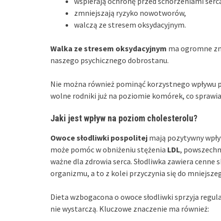
wspierają ochronę przed schorzeniami serc
zmniejszają ryzyko nowotworów,
walczą ze stresem oksydacyjnym.
Walka ze stresem oksydacyjnym
ma ogromne znac
naszego psychicznego dobrostanu.
Nie można również pominąć korzystnego wpływu prz
wolne rodniki już na poziomie komórek, co sprawia
Jaki jest wpływ na poziom cholesterolu?
Owoce słodliwki pospolitej
mają pozytywny wpływ
może pomóc w obniżeniu stężenia
LDL
, powszechn
ważne dla zdrowia serca. Słodliwka zawiera cenne s
organizmu, a to z kolei przyczynia się do mniejsz
Dieta wzbogacona o owoce słodliwki sprzyja regula
nie wystarczą. Kluczowe znaczenie ma również: