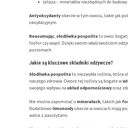
żelaza – minerałów niezbędnych do budowy 
Antyoksydanty
obecne w tym owocu, takie jak po
oksydacyjnym.
Reasumując
,
słodliwka pospolita
to owoc bogat
fosfor czy wapń. Dzięki swoim właściwościom odż
poziomach.
Jakie są kluczowe składniki odżywcze?
Słodliwka pospolita
to niezwykła roślina, która o
naszego zdrowia. Owoce tej rośliny są bogate w
wi
swojego wpływu na
układ odpornościowy
oraz zdr
Nie można zapominać o
minerałach
, takich jak
fo
Dodatkowo
limonoidy
obecne w owocach mają poz
walce z pasożytami.