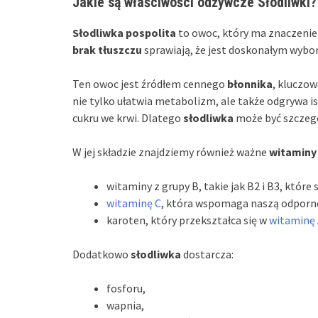
Jakie są właściwości odżywcze Słodliwki?
Słodliwka pospolita
to owoc, który ma znaczenie
brak tłuszczu
sprawiają, że jest doskonałym wybor
Ten owoc jest źródłem cennego
błonnika
, kluczo
nie tylko ułatwia metabolizm, ale także odgrywa i
cukru we krwi. Dlatego
słodliwka
może być szczegól
W jej składzie znajdziemy również ważne
witaminy
witaminy z grupy B, takie jak B2 i B3, któr
witaminę C
, która wspomaga naszą odporn
karoten, który przekształca się w
witaminę
Dodatkowo
słodliwka
dostarcza:
fosforu,
wapnia,