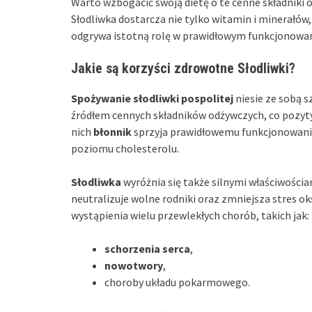
Warto wzbogacić swoją dietę o te cenne składniki 
Słodliwka dostarcza nie tylko witamin i minerałów
odgrywa istotną rolę w prawidłowym funkcjonowan
Jakie są korzyści zdrowotne Słodliwki?
Spożywanie słodliwki pospolitej
niesie ze sobą 
źródłem cennych składników odżywczych, co pozyt
nich
błonnik
sprzyja prawidłowemu funkcjonowani
poziomu cholesterolu.
Słodliwka
wyróżnia się także silnymi właściwościa
neutralizuje wolne rodniki oraz zmniejsza stres ok
wystąpienia wielu przewlekłych chorób, takich jak:
schorzenia serca
,
nowotwory
,
choroby układu pokarmowego.