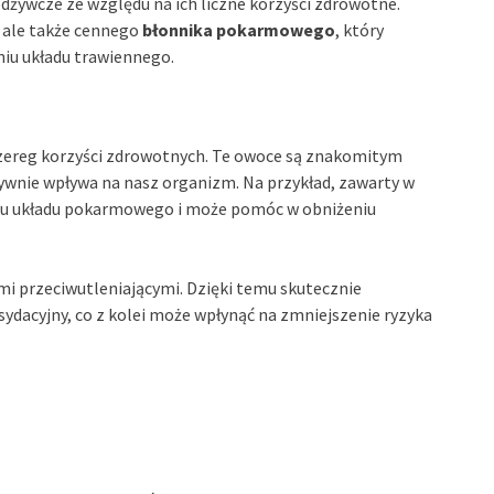
odżywcze ze względu na ich liczne korzyści zdrowotne.
, ale także cennego
błonnika pokarmowego
, który
iu układu trawiennego.
szereg korzyści zdrowotnych. Te owoce są znakomitym
ywnie wpływa na nasz organizm. Na przykład, zawarty w
u układu pokarmowego i może pomóc w obniżeniu
mi przeciwutleniającymi. Dzięki temu skutecznie
sydacyjny, co z kolei może wpłynąć na zmniejszenie ryzyka