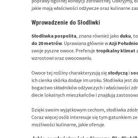
poprawy ogólnej kondycji zdrowotnej. Odkryjmy, dl
jakie mają właściwości odżywcze oraz kulinarne za
Wprowadzenie do Słodliwki
Słodliwka pospolita
, znana również jako
duku
, t
do 20 metrów
. Uprawiana głównie w
Azji Połudn
swoje pyszne owoce. Preferuje
tropikalny klimat
z
wzrostowi oraz owocowaniu.
Owoce tej rośliny charakteryzują się
słodyczą
i
soc
ich cienka skórka dodaje im uroku. Słodliwka jest 
bogactwo składników odżywczych i właściwości zdr
diecie lokalnych mieszkańców i znajdują zastosow
Dzięki swoim wyjątkowym cechom, słodliwka zdob
Coraz więcej osób interesuje się tym gatunkiem z
możliwości kulinarne, jakie oferuje.