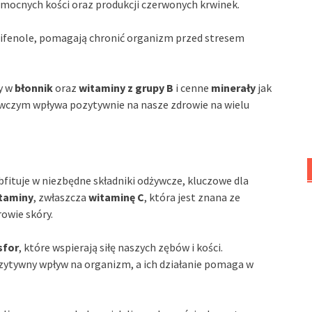
mocnych kości oraz produkcji czerwonych krwinek.
lifenole, pomagają chronić organizm przed stresem
y w
błonnik
oraz
witaminy z grupy B
i cenne
minerały
jak
ywczym wpływa pozytywnie na nasze zdrowie na wielu
bfituje w niezbędne składniki odżywcze, kluczowe dla
taminy
, zwłaszcza
witaminę C
, która jest znana ze
owie skóry.
sfor
, które wspierają siłę naszych zębów i kości.
ytywny wpływ na organizm, a ich działanie pomaga w