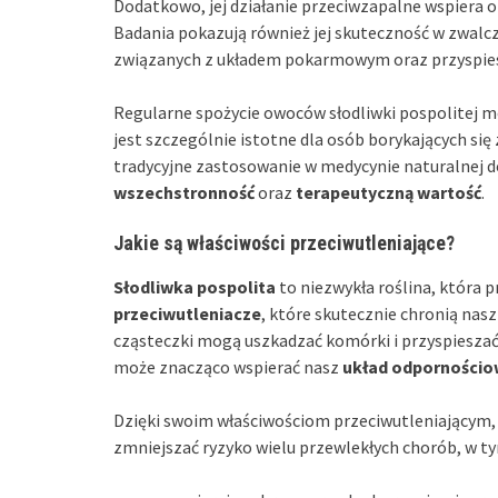
Dodatkowo, jej działanie przeciwzapalne wspiera 
Badania pokazują również jej skuteczność w zwalcz
związanych z układem pokarmowym oraz przyspiesz
Regularne spożycie owoców słodliwki pospolitej 
jest szczególnie istotne dla osób borykających się
tradycyjne zastosowanie w medycynie naturalnej d
wszechstronność
oraz
terapeutyczną wartość
.
Jakie są właściwości przeciwutleniające?
Słodliwka pospolita
to niezwykła roślina, która 
przeciwutleniacze
, które skutecznie chronią na
cząsteczki mogą uszkadzać komórki i przyspieszać 
może znacząco wspierać nasz
układ odpornościo
Dzięki swoim właściwościom przeciwutleniającym,
zmniejszać ryzyko wielu przewlekłych chorób, w t