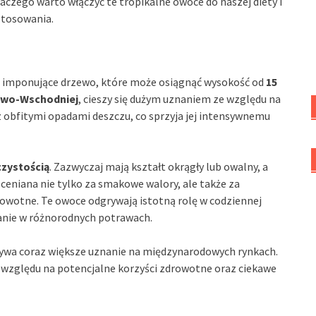
aczego warto włączyć te tropikalne owoce do naszej diety i
stosowania.
o imponujące drzewo, które może osiągnąć wysokość od
15
iowo-Wschodniej
, cieszy się dużym uznaniem ze względu na
 obfitymi opadami deszczu, co sprzyja jej intensywnemu
zystością
. Zazwyczaj mają kształt okrągły lub owalny, a
doceniana nie tylko za smakowe walory, ale także za
owotne. Te owoce odgrywają istotną rolę w codziennej
anie w różnorodnych potrawach.
ywa coraz większe uznanie na międzynarodowych rynkach.
e względu na potencjalne korzyści zdrowotne oraz ciekawe