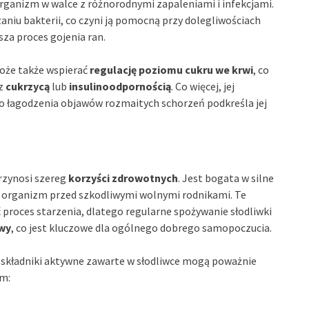
organizm w walce z różnorodnymi zapaleniami i infekcjami.
aniu bakterii, co czyni ją pomocną przy dolegliwościach
a proces gojenia ran.
może także wspierać
regulację poziomu cukru we krwi
, co
 z
cukrzycą
lub
insulinoodpornością
. Co więcej, jej
o łagodzenia objawów rozmaitych schorzeń podkreśla jej
przynosi szereg
korzyści zdrowotnych
. Jest bogata w silne
sz organizm przed szkodliwymi wolnymi rodnikami. Te
proces starzenia, dlatego regularne spożywanie słodliwki
wy
, co jest kluczowe dla ogólnego dobrego samopoczucia.
 składniki aktywne zawarte w słodliwce mogą poważnie
ym: