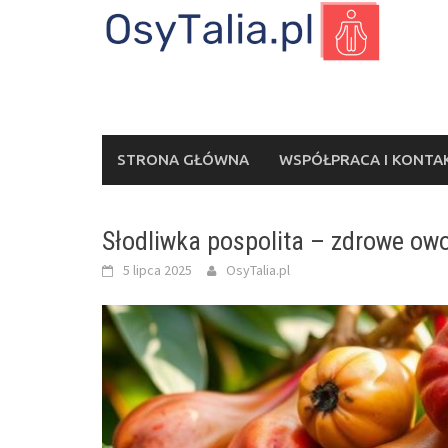
Skip
to
content
STRONA GŁÓWNA
WSPÓŁPRACA I KONTA
Słodliwka pospolita – zdrowe owo
5 lipca 2025
OsyTalia.pl