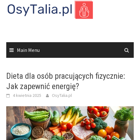
Skip
to
content
Main Menu
Dieta dla osób pracujących fizycznie:
Jak zapewnić energię?
4 kwietnia 2025
OsyTalia.pl