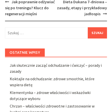
Post
Jak poprawnie odżywiać
Dieta Dukana 7-dniowa –
navigation
się po treningu? Klucz do
zasady, etapy i przykładowy
regeneracji mięśni
jadłospis
Szukaj:
OSTATNIE WPISY
Jak skutecznie zacząć odchudzanie i ćwiczyć – porady i
zasady
Koktajle na odchudzanie: zdrowe smoothie, które
wspiera dietę
Klementynka – zdrowe właściwości i wskazówki
dotyczące wyboru
Chrzan – właściwości zdrowotne i zastosowanie w
kuchni oraz kosmetyce