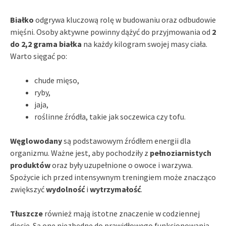
Białko
odgrywa kluczową rolę w budowaniu oraz odbudowie
mięśni. Osoby aktywne powinny dążyć do przyjmowania od
2
do 2,2 grama białka
na każdy kilogram swojej masy ciała.
Warto sięgać po:
chude mięso,
ryby,
jaja,
roślinne źródła, takie jak soczewica czy tofu.
Węglowodany
są podstawowym źródłem energii dla
organizmu. Ważne jest, aby pochodziły z
pełnoziarnistych
produktów
oraz były uzupełnione o owoce i warzywa.
Spożycie ich przed intensywnym treningiem może znacząco
zwiększyć
wydolność
i
wytrzymałość
.
Tłuszcze
również mają istotne znaczenie w codziennej
diecie. Są one niezbędne do prawidłowego funkcjonowania