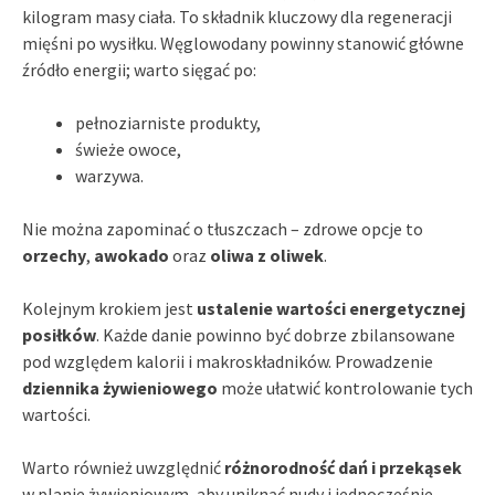
kilogram masy ciała. To składnik kluczowy dla regeneracji
mięśni po wysiłku. Węglowodany powinny stanowić główne
źródło energii; warto sięgać po:
pełnoziarniste produkty,
świeże owoce,
warzywa.
Nie można zapominać o tłuszczach – zdrowe opcje to
orzechy
,
awokado
oraz
oliwa z oliwek
.
Kolejnym krokiem jest
ustalenie wartości energetycznej
posiłków
. Każde danie powinno być dobrze zbilansowane
pod względem kalorii i makroskładników. Prowadzenie
dziennika żywieniowego
może ułatwić kontrolowanie tych
wartości.
Warto również uwzględnić
różnorodność dań i przekąsek
w planie żywieniowym, aby uniknąć nudy i jednocześnie