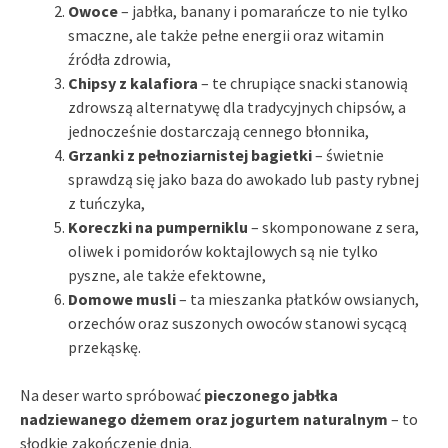
Owoce
– jabłka, banany i pomarańcze to nie tylko
smaczne, ale także pełne energii oraz witamin
źródła zdrowia,
Chipsy z kalafiora
– te chrupiące snacki stanowią
zdrowszą alternatywę dla tradycyjnych chipsów, a
jednocześnie dostarczają cennego błonnika,
Grzanki z pełnoziarnistej bagietki
– świetnie
sprawdzą się jako baza do awokado lub pasty rybnej
z tuńczyka,
Koreczki na pumperniklu
– skomponowane z sera,
oliwek i pomidorów koktajlowych są nie tylko
pyszne, ale także efektowne,
Domowe musli
– ta mieszanka płatków owsianych,
orzechów oraz suszonych owoców stanowi sycącą
przekąskę.
Na deser warto spróbować
pieczonego jabłka
nadziewanego dżemem oraz jogurtem naturalnym
– to
słodkie zakończenie dnia.