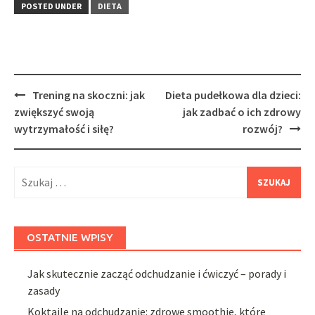
POSTED UNDER
DIETA
Post
Trening na skoczni: jak
Dieta pudełkowa dla dzieci:
navigation
zwiększyć swoją
jak zadbać o ich zdrowy
wytrzymałość i siłę?
rozwój?
Szukaj:
OSTATNIE WPISY
Jak skutecznie zacząć odchudzanie i ćwiczyć – porady i
zasady
Koktajle na odchudzanie: zdrowe smoothie, które