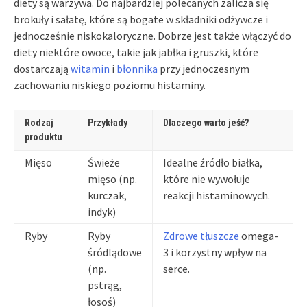
diety są warzywa. Do najbardziej polecanych zalicza się
brokuły i sałatę, które są bogate w składniki odżywcze i
jednocześnie niskokaloryczne. Dobrze jest także włączyć do
diety niektóre owoce, takie jak jabłka i gruszki, które
dostarczają
witamin
i
błonnika
przy jednoczesnym
zachowaniu niskiego poziomu histaminy.
Rodzaj
Przykłady
Dlaczego warto jeść?
produktu
Mięso
Świeże
Idealne źródło białka,
mięso (np.
które nie wywołuje
kurczak,
reakcji histaminowych.
indyk)
Ryby
Ryby
Zdrowe tłuszcze
omega-
śródlądowe
3 i korzystny wpływ na
(np.
serce.
pstrąg,
łosoś)