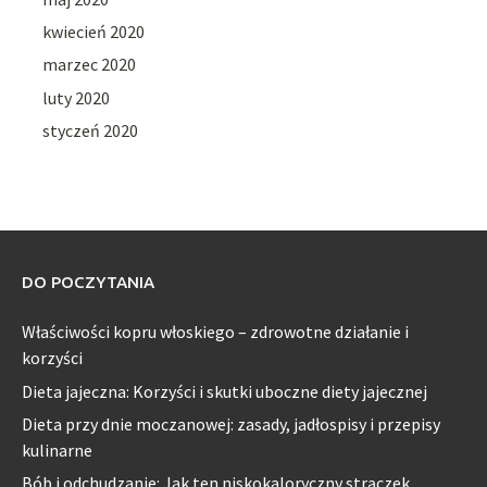
kwiecień 2020
marzec 2020
luty 2020
styczeń 2020
DO POCZYTANIA
Właściwości kopru włoskiego – zdrowotne działanie i
korzyści
Dieta jajeczna: Korzyści i skutki uboczne diety jajecznej
Dieta przy dnie moczanowej: zasady, jadłospisy i przepisy
kulinarne
Bób i odchudzanie: Jak ten niskokaloryczny strączek