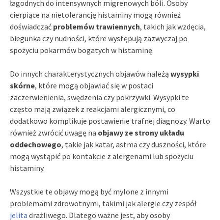
łagodnych do intensywnych migrenowych bóli. Osoby
cierpiące na nietolerancję histaminy mogą również
doświadczać
problemów trawiennych
, takich jak wzdęcia,
biegunka czy nudności, które występują zazwyczaj po
spożyciu pokarmów bogatych w histaminę.
Do innych charakterystycznych objawów należą
wysypki
skórne
, które mogą objawiać się w postaci
zaczerwienienia, swędzenia czy pokrzywki. Wysypki te
często mają związek z reakcjami alergicznymi, co
dodatkowo komplikuje postawienie trafnej diagnozy. Warto
również zwrócić uwagę na
objawy ze strony układu
oddechowego
, takie jak katar, astma czy duszności, które
mogą wystąpić po kontakcie z alergenami lub spożyciu
histaminy.
Wszystkie te objawy mogą być mylone z innymi
problemami zdrowotnymi, takimi jak alergie czy zespół
jelita
drażliwego. Dlatego ważne jest, aby osoby