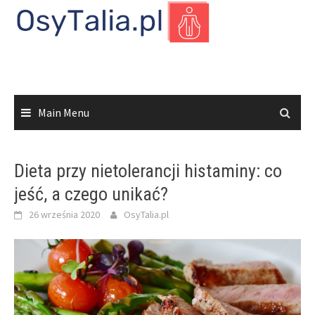
Skip
to
content
Main Menu
Dieta przy nietolerancji histaminy: co
jeść, a czego unikać?
26 września 2020
OsyTalia.pl