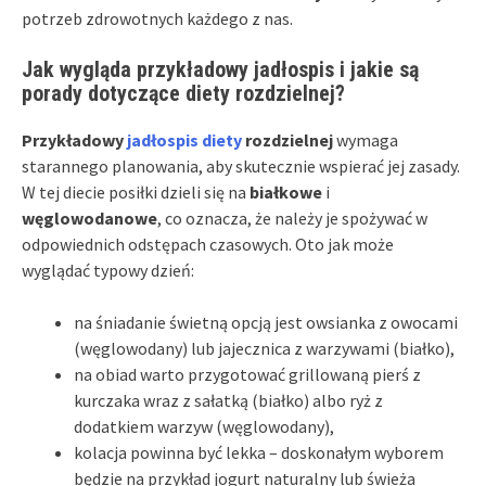
potrzeb zdrowotnych każdego z nas.
Jak wygląda przykładowy jadłospis i jakie są
porady dotyczące diety rozdzielnej?
Przykładowy
jadłospis diety
rozdzielnej
wymaga
starannego planowania, aby skutecznie wspierać jej zasady.
W tej diecie posiłki dzieli się na
białkowe
i
węglowodanowe
, co oznacza, że należy je spożywać w
odpowiednich odstępach czasowych. Oto jak może
wyglądać typowy dzień:
na śniadanie świetną opcją jest owsianka z owocami
(węglowodany) lub jajecznica z warzywami (białko),
na obiad warto przygotować grillowaną pierś z
kurczaka wraz z sałatką (białko) albo ryż z
dodatkiem warzyw (węglowodany),
kolacja powinna być lekka – doskonałym wyborem
będzie na przykład jogurt naturalny lub świeża