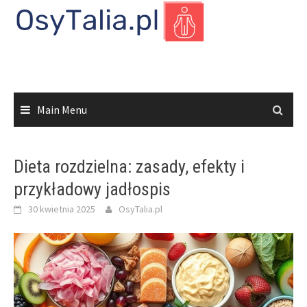
Skip
to
content
Main Menu
Dieta rozdzielna: zasady, efekty i
przykładowy jadłospis
30 kwietnia 2025
OsyTalia.pl