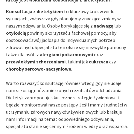
Konsultacja z dietetykiem
to kluczowy krok w wielu
sytuacjach, zwłaszcza gdy planujemy znaczące zmiany w
naszym odżywianiu. Osoby borykające się z
nadwagą
lub
otyłością
powinny skorzystać z fachowej pomocy, aby
dostosować swój jadłospis do indywidualnych potrzeb
zdrowotnych. Specjalista ten okaże się niezwykle pomocny
także dla osób z
alergiami pokarmowymi
oraz
przewlekłymi schorzeniami
, takimi jak
cukrzyca
czy
choroby sercowo-naczyniowe
.
Warto rozważyć konsultację również wtedy, gdy nie udaje
nam się osiągnąć zamierzonych rezultatów odchudzania.
Dietetyk zaproponuje skuteczne strategie żywieniowe i
będzie monitorował nasze postępy. Jeśli mamy trudności w
utrzymaniu zdrowych nawyków żywieniowych lub brakuje
nam informacji na temat odpowiedniego odżywiania,
specjalista stanie się cennym źródłem wiedzy oraz wsparcia.