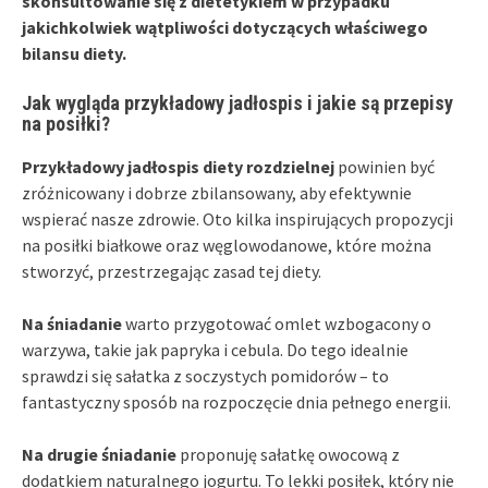
skonsultowanie się z dietetykiem w przypadku
jakichkolwiek wątpliwości dotyczących właściwego
bilansu diety.
Jak wygląda przykładowy jadłospis i jakie są przepisy
na posiłki?
Przykładowy jadłospis diety rozdzielnej
powinien być
zróżnicowany i dobrze zbilansowany, aby efektywnie
wspierać nasze zdrowie. Oto kilka inspirujących propozycji
na posiłki białkowe oraz węglowodanowe, które można
stworzyć, przestrzegając zasad tej diety.
Na śniadanie
warto przygotować omlet wzbogacony o
warzywa, takie jak papryka i cebula. Do tego idealnie
sprawdzi się sałatka z soczystych pomidorów – to
fantastyczny sposób na rozpoczęcie dnia pełnego energii.
Na drugie śniadanie
proponuję sałatkę owocową z
dodatkiem naturalnego jogurtu. To lekki posiłek, który nie