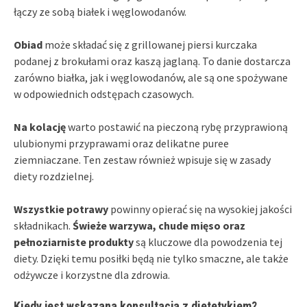
łączy ze sobą białek i węglowodanów.
Obiad
może składać się z grillowanej piersi kurczaka
podanej z brokułami oraz kaszą jaglaną. To danie dostarcza
zarówno białka, jak i węglowodanów, ale są one spożywane
w odpowiednich odstępach czasowych.
Na kolację
warto postawić na pieczoną rybę przyprawioną
ulubionymi przyprawami oraz delikatne puree
ziemniaczane. Ten zestaw również wpisuje się w zasady
diety rozdzielnej.
Wszystkie potrawy
powinny opierać się na wysokiej jakości
składnikach.
Świeże warzywa, chude mięso oraz
pełnoziarniste produkty
są kluczowe dla powodzenia tej
diety. Dzięki temu posiłki będą nie tylko smaczne, ale także
odżywcze i korzystne dla zdrowia.
Kiedy jest wskazana konsultacja z dietetykiem?