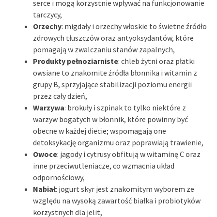
serce i mogą korzystnie wpływać na funkcjonowanie
tarczycy,
Orzechy
: migdały i orzechy włoskie to świetne źródło
zdrowych tłuszczów oraz antyoksydantów, które
pomagają w zwalczaniu stanów zapalnych,
Produkty pełnoziarniste
: chleb żytni oraz płatki
owsiane to znakomite źródła błonnika i witamin z
grupy B, sprzyjające stabilizacji poziomu energii
przez cały dzień,
Warzywa
: brokuły i szpinak to tylko niektóre z
warzyw bogatych w błonnik, które powinny być
obecne w każdej diecie; wspomagają one
detoksykację organizmu oraz poprawiają trawienie,
Owoce
: jagody i cytrusy obfitują w witaminę C oraz
inne przeciwutleniacze, co wzmacnia układ
odpornościowy,
Nabiał
: jogurt skyr jest znakomitym wyborem ze
względu na wysoką zawartość białka i probiotyków
korzystnych dla jelit,