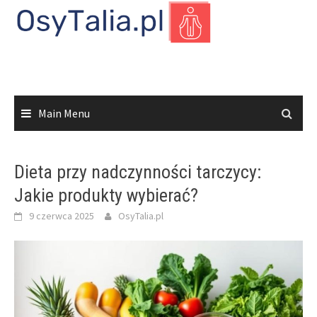
Skip
to
content
Main Menu
Dieta przy nadczynności tarczycy:
Jakie produkty wybierać?
9 czerwca 2025
OsyTalia.pl