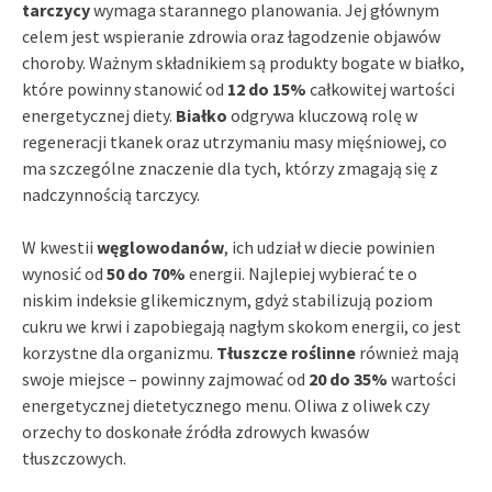
tarczycy
wymaga starannego planowania. Jej głównym
celem jest wspieranie zdrowia oraz łagodzenie objawów
choroby. Ważnym składnikiem są produkty bogate w białko,
które powinny stanowić od
12 do 15%
całkowitej wartości
energetycznej diety.
Białko
odgrywa kluczową rolę w
regeneracji tkanek oraz utrzymaniu masy mięśniowej, co
ma szczególne znaczenie dla tych, którzy zmagają się z
nadczynnością tarczycy.
W kwestii
węglowodanów
, ich udział w diecie powinien
wynosić od
50 do 70%
energii. Najlepiej wybierać te o
niskim indeksie glikemicznym, gdyż stabilizują poziom
cukru we krwi i zapobiegają nagłym skokom energii, co jest
korzystne dla organizmu.
Tłuszcze roślinne
również mają
swoje miejsce – powinny zajmować od
20 do 35%
wartości
energetycznej dietetycznego menu. Oliwa z oliwek czy
orzechy to doskonałe źródła zdrowych kwasów
tłuszczowych.