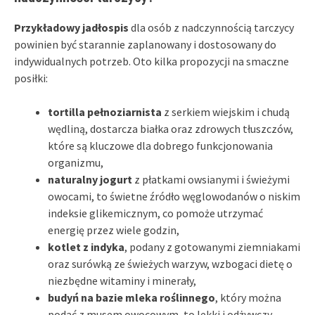
Przykładowy jadłospis
dla osób z nadczynnością tarczycy
powinien być starannie zaplanowany i dostosowany do
indywidualnych potrzeb. Oto kilka propozycji na smaczne
posiłki:
tortilla pełnoziarnista
z serkiem wiejskim i chudą
wędliną, dostarcza białka oraz zdrowych tłuszczów,
które są kluczowe dla dobrego funkcjonowania
organizmu,
naturalny jogurt
z płatkami owsianymi i świeżymi
owocami, to świetne źródło węglowodanów o niskim
indeksie glikemicznym, co pomoże utrzymać
energię przez wiele godzin,
kotlet z indyka
, podany z gotowanymi ziemniakami
oraz surówką ze świeżych warzyw, wzbogaci dietę o
niezbędne witaminy i minerały,
budyń na bazie mleka roślinnego
, który można
podać z musem owocowym, to lekki i odżywczy