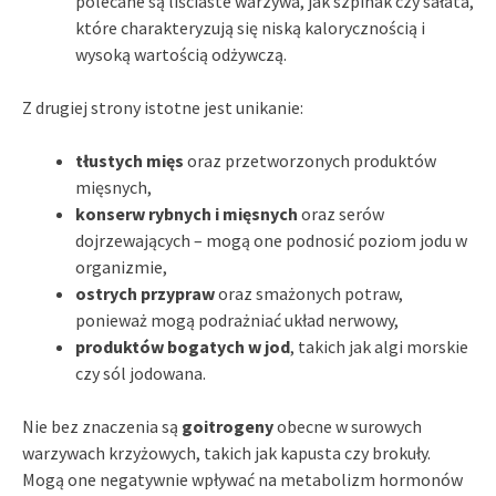
polecane są liściaste warzywa, jak szpinak czy sałata,
które charakteryzują się niską kalorycznością i
wysoką wartością odżywczą.
Z drugiej strony istotne jest unikanie:
tłustych mięs
oraz przetworzonych produktów
mięsnych,
konserw rybnych i mięsnych
oraz serów
dojrzewających – mogą one podnosić poziom jodu w
organizmie,
ostrych przypraw
oraz smażonych potraw,
ponieważ mogą podrażniać układ nerwowy,
produktów bogatych w jod
, takich jak algi morskie
czy sól jodowana.
Nie bez znaczenia są
goitrogeny
obecne w surowych
warzywach krzyżowych, takich jak kapusta czy brokuły.
Mogą one negatywnie wpływać na metabolizm hormonów