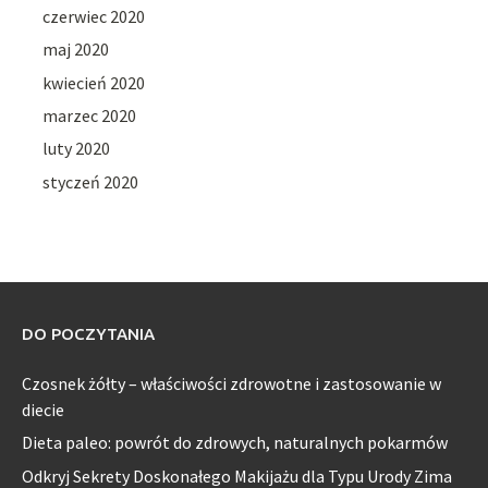
czerwiec 2020
maj 2020
kwiecień 2020
marzec 2020
luty 2020
styczeń 2020
DO POCZYTANIA
Czosnek żółty – właściwości zdrowotne i zastosowanie w
diecie
Dieta paleo: powrót do zdrowych, naturalnych pokarmów
Odkryj Sekrety Doskonałego Makijażu dla Typu Urody Zima