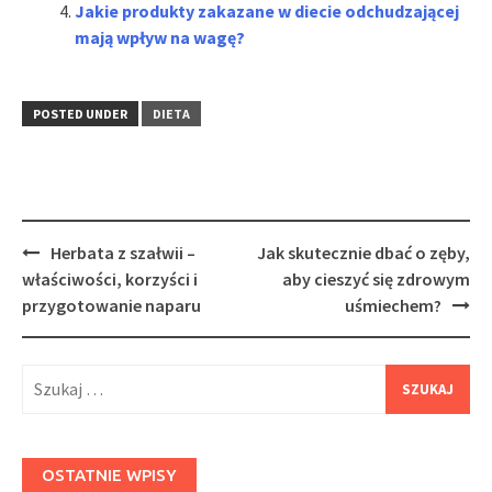
Jakie produkty zakazane w diecie odchudzającej
mają wpływ na wagę?
POSTED UNDER
DIETA
Post
Herbata z szałwii –
Jak skutecznie dbać o zęby,
navigation
właściwości, korzyści i
aby cieszyć się zdrowym
przygotowanie naparu
uśmiechem?
Szukaj:
OSTATNIE WPISY