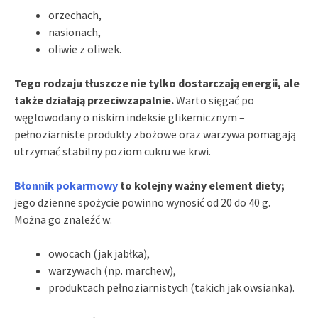
orzechach,
nasionach,
oliwie z oliwek.
Tego rodzaju tłuszcze nie tylko dostarczają energii, ale
także działają przeciwzapalnie.
Warto sięgać po
węglowodany o niskim indeksie glikemicznym –
pełnoziarniste produkty zbożowe oraz warzywa pomagają
utrzymać stabilny poziom cukru we krwi.
Błonnik pokarmowy
to kolejny ważny element diety;
jego dzienne spożycie powinno wynosić od 20 do 40 g.
Można go znaleźć w:
owocach (jak jabłka),
warzywach (np. marchew),
produktach pełnoziarnistych (takich jak owsianka).