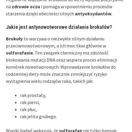
na
zdrowie oczu
i pomaga w spowolnieniu procesów
starzenia dzięki obecności silnych
antyoksydantów
.
Jakie jest antynowotworowe działanie brokułów?
Brokuły
to warzywa o niezwykle silnym działaniu
przeciwnowotworowym, a ich moc tkwi głównie w
sulforafanie
. Ten związek chemiczny ma zdolność
blokowania mutacji DNA oraz wspiera proces eliminacji
komórek nowotworowych. Wprowadzenie brokułów do
codziennej diety może znacznie zmniejszyć ryzyko
wystąpienia wielu rodzajów raka, takich jak:
rak prostaty,
rak piersi,
rak płuc,
rak jelita grubego.
Wyniki badań wskazują, że
sulforafan
nie tylko hamuje