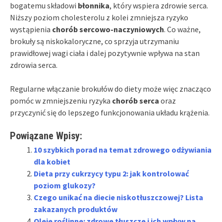
bogatemu składowi
błonnika
, który wspiera zdrowie serca.
Niższy poziom cholesterolu z kolei zmniejsza ryzyko
wystąpienia
chorób sercowo-naczyniowych
. Co ważne,
brokuły są niskokaloryczne, co sprzyja utrzymaniu
prawidłowej wagi ciała i dalej pozytywnie wpływa na stan
zdrowia serca.
Regularne włączanie brokułów do diety może więc znacząco
pomóc w zmniejszeniu ryzyka
chorób serca
oraz
przyczynić się do lepszego funkcjonowania układu krążenia.
Powiązane Wpisy:
10 szybkich porad na temat zdrowego odżywiania
dla kobiet
Dieta przy cukrzycy typu 2: jak kontrolować
poziom glukozy?
Czego unikać na diecie niskotłuszczowej? Lista
zakazanych produktów
Oleje roślinne: zdrowe tłuszcze i ich wpływ na