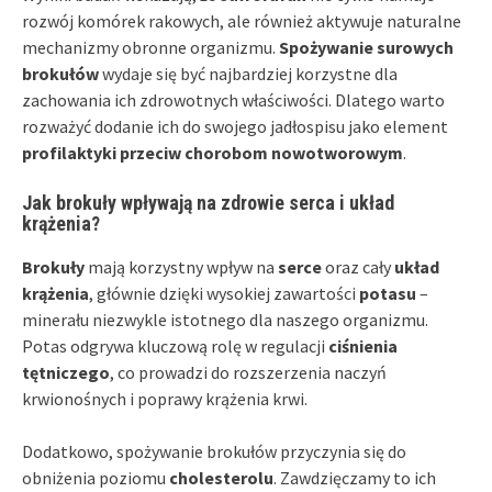
rozwój komórek rakowych, ale również aktywuje naturalne
mechanizmy obronne organizmu.
Spożywanie surowych
brokułów
wydaje się być najbardziej korzystne dla
zachowania ich zdrowotnych właściwości. Dlatego warto
rozważyć dodanie ich do swojego jadłospisu jako element
profilaktyki przeciw chorobom nowotworowym
.
Jak brokuły wpływają na zdrowie serca i układ
krążenia?
Brokuły
mają korzystny wpływ na
serce
oraz cały
układ
krążenia
, głównie dzięki wysokiej zawartości
potasu
–
minerału niezwykle istotnego dla naszego organizmu.
Potas odgrywa kluczową rolę w regulacji
ciśnienia
tętniczego
, co prowadzi do rozszerzenia naczyń
krwionośnych i poprawy krążenia krwi.
Dodatkowo, spożywanie brokułów przyczynia się do
obniżenia poziomu
cholesterolu
. Zawdzięczamy to ich