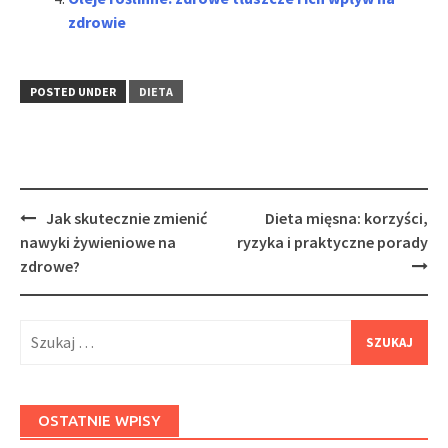
zdrowie
POSTED UNDER
DIETA
Post
Jak skutecznie zmienić
Dieta mięsna: korzyści,
navigation
nawyki żywieniowe na
ryzyka i praktyczne porady
zdrowe?
Szukaj:
OSTATNIE WPISY