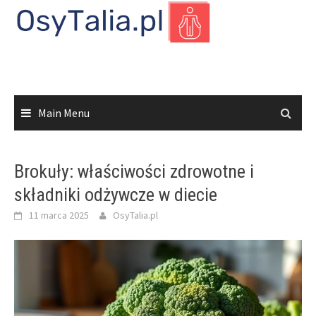
Skip
to
content
Main Menu
Brokuły: właściwości zdrowotne i
składniki odżywcze w diecie
11 marca 2025
OsyTalia.pl