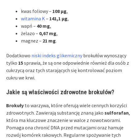
kwas foliowy –
108 µg
,
witamina K
–
141,1 µg
,
wapń –
40 mg
,
żelazo –
0,67 mg
,
magnez –
21 mg
.
Dodatkowo
niski indeks glikemiczny
brokułów wynoszący
tylko
15
sprawia, że są one odpowiednie również dla osób z
cukrzycą oraz tych starających się kontrolować poziom
cukru we krwi.
Jakie są właściwości zdrowotne brokułów?
Brokuły
to warzywa, które oferują wiele cennych korzyści
zdrowotnych. Zawierają substancję znaną jako
sulforafan
,
która ma kluczowe znaczenie w walce z nowotworami.
Pomaga ona chronić DNA przed mutacjami oraz hamuje
rozwój komórek rakowych. Regularne spożywanie tych