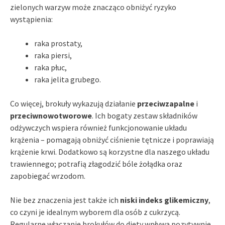
zielonych warzyw może znacząco obniżyć ryzyko
wystąpienia:
raka prostaty,
raka piersi,
raka płuc,
raka jelita grubego.
Co więcej, brokuły wykazują działanie
przeciwzapalne
i
przeciwnowotworowe
. Ich bogaty zestaw składników
odżywczych wspiera również funkcjonowanie układu
krążenia – pomagają obniżyć ciśnienie tętnicze i poprawiają
krążenie krwi. Dodatkowo są korzystne dla naszego układu
trawiennego; potrafią złagodzić bóle żołądka oraz
zapobiegać wrzodom.
Nie bez znaczenia jest także ich
niski indeks glikemiczny
,
co czyni je idealnym wyborem dla osób z cukrzycą.
Regularne włączanie brokułów do diety wpływa pozytywnie