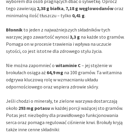
wyborem dla osób pragnących dbać o sylwetkę. Oprócz
tego zawierają
2,38 g białka
,
7,18 g węglowodanów
oraz
minimalną ilość tłuszczu – tylko
0,41 g
.
Błonnik
to jeden z najważniejszych składników tych
warzyw; jego zawartość wynosi
3,3 g
na każde sto gramów.
Pomaga on w procesie trawienia i wpływa na uczucie
sytości, co jest istotne dla zdrowego stylu życia.
Nie można zapomnieć o
witaminie C
– jej stężenie w
brokułach osiąga aż
64,9 mg
na 100 gramów. Ta witamina
odgrywa kluczową rolę w wzmacnianiu układu
odpornościowego oraz wspiera zdrowie skóry.
Jeśli chodzi o minerały, te zielone warzywa dostarczają
około
293 mg potasu
w każdej porcji ważącej sto gramów.
Potas jest niezbędny dla prawidłowego funkcjonowania
serca oraz pomaga regulować ciśnienie krwi. Brokuły kryją
także inne cenne składniki: