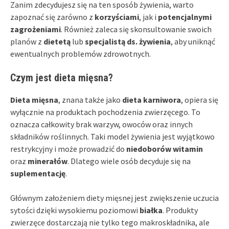
Zanim zdecydujesz się na ten sposób żywienia, warto
zapoznać się zarówno z
korzyściami
, jak i
potencjalnymi
zagrożeniami
. Również zaleca się skonsultowanie swoich
planów z
dietetą
lub
specjalistą ds. żywienia
, aby uniknąć
ewentualnych problemów zdrowotnych.
Czym jest dieta mięsna?
Dieta mięsna
, znana także jako
dieta karniwora
, opiera się
wyłącznie na produktach pochodzenia zwierzęcego. To
oznacza całkowity brak warzyw, owoców oraz innych
składników roślinnych. Taki model żywienia jest wyjątkowo
restrykcyjny i może prowadzić do
niedoborów witamin
oraz
minerałów
. Dlatego wiele osób decyduje się na
suplementację
.
Głównym założeniem diety mięsnej jest zwiększenie uczucia
sytości dzięki wysokiemu poziomowi
białka
. Produkty
zwierzęce dostarczają nie tylko tego makroskładnika, ale