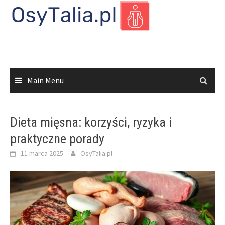
Skip
to
content
Main Menu
Dieta mięsna: korzyści, ryzyka i
praktyczne porady
11 marca 2025
OsyTalia.pl