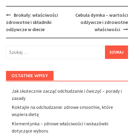
Post
Brokuły: właściwości
Cebula dymka – wartości
navigation
zdrowotne i składniki
odżywcze i zdrowotne
odżywcze w diecie
właściwości
Szukaj:
OSTATNIE WPISY
Jak skutecznie zacząć odchudzanie i ćwiczyć – porady i
zasady
Koktajle na odchudzanie: zdrowe smoothie, które
wspiera dietę
Klementynka – zdrowe właściwości i wskazówki
dotyczące wyboru