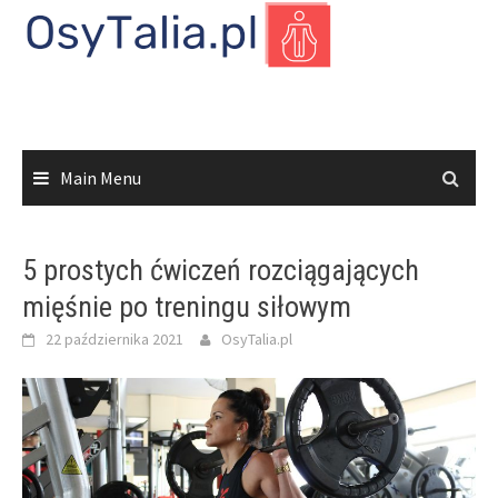
Skip
to
content
Main Menu
5 prostych ćwiczeń rozciągających
mięśnie po treningu siłowym
22 października 2021
OsyTalia.pl