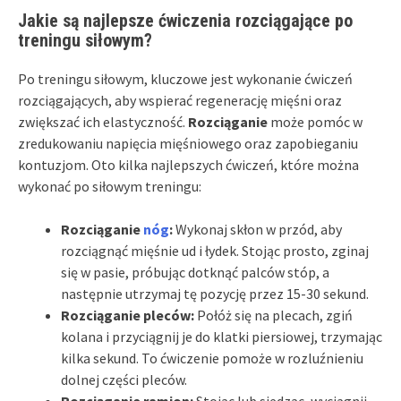
Jakie są najlepsze ćwiczenia rozciągające po
treningu siłowym?
Po treningu siłowym, kluczowe jest wykonanie ćwiczeń
rozciągających, aby wspierać regenerację mięśni oraz
zwiększać ich elastyczność.
Rozciąganie
może pomóc w
zredukowaniu napięcia mięśniowego oraz zapobieganiu
kontuzjom. Oto kilka najlepszych ćwiczeń, które można
wykonać po siłowym treningu:
Rozciąganie
nóg
:
Wykonaj skłon w przód, aby
rozciągnąć mięśnie ud i łydek. Stojąc prosto, zginaj
się w pasie, próbując dotknąć palców stóp, a
następnie utrzymaj tę pozycję przez 15-30 sekund.
Rozciąganie pleców:
Połóż się na plecach, zgiń
kolana i przyciągnij je do klatki piersiowej, trzymając
kilka sekund. To ćwiczenie pomoże w rozluźnieniu
dolnej części pleców.
Rozciąganie ramion:
Stojąc lub siedząc, wyciągnij