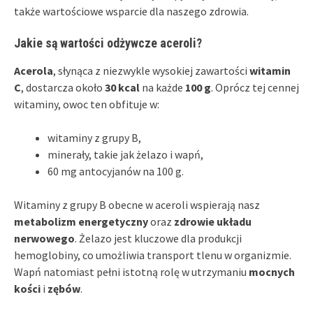
także wartościowe wsparcie dla naszego zdrowia.
Jakie są wartości odżywcze aceroli?
Acerola
, słynąca z niezwykle wysokiej zawartości
witamin
C
, dostarcza około
30 kcal
na każde
100 g
. Oprócz tej cennej
witaminy, owoc ten obfituje w:
witaminy z grupy B,
minerały, takie jak żelazo i wapń,
60 mg antocyjanów na 100 g.
Witaminy z grupy B obecne w aceroli wspierają nasz
metabolizm energetyczny
oraz
zdrowie układu
nerwowego
. Żelazo jest kluczowe dla produkcji
hemoglobiny, co umożliwia transport tlenu w organizmie.
Wapń natomiast pełni istotną rolę w utrzymaniu
mocnych
kości
i
zębów
.