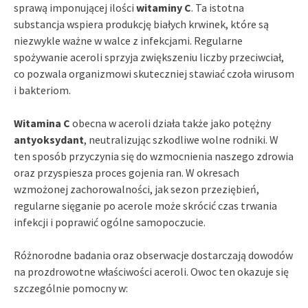
sprawą imponującej ilości
witaminy C
. Ta istotna
substancja wspiera produkcję białych krwinek, które są
niezwykle ważne w walce z infekcjami. Regularne
spożywanie aceroli sprzyja zwiększeniu liczby przeciwciał,
co pozwala organizmowi skuteczniej stawiać czoła wirusom
i bakteriom.
Witamina C
obecna w aceroli działa także jako potężny
antyoksydant
, neutralizując szkodliwe wolne rodniki. W
ten sposób przyczynia się do wzmocnienia naszego zdrowia
oraz przyspiesza proces gojenia ran. W okresach
wzmożonej zachorowalności, jak sezon przeziębień,
regularne sięganie po acerole może skrócić czas trwania
infekcji i poprawić ogólne samopoczucie.
Różnorodne badania oraz obserwacje dostarczają dowodów
na prozdrowotne właściwości aceroli. Owoc ten okazuje się
szczególnie pomocny w: