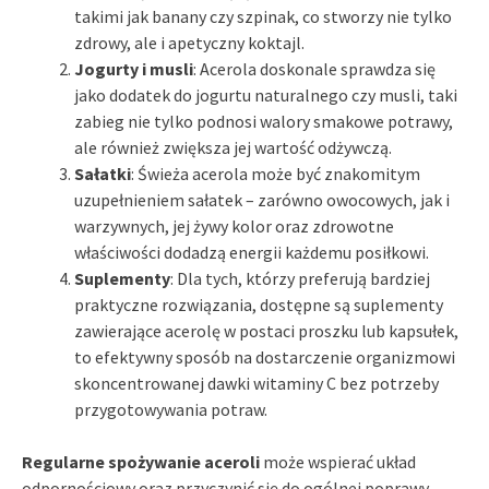
takimi jak banany czy szpinak, co stworzy nie tylko
zdrowy, ale i apetyczny koktajl.
Jogurty i musli
: Acerola doskonale sprawdza się
jako dodatek do jogurtu naturalnego czy musli, taki
zabieg nie tylko podnosi walory smakowe potrawy,
ale również zwiększa jej wartość odżywczą.
Sałatki
: Świeża acerola może być znakomitym
uzupełnieniem sałatek – zarówno owocowych, jak i
warzywnych, jej żywy kolor oraz zdrowotne
właściwości dodadzą energii każdemu posiłkowi.
Suplementy
: Dla tych, którzy preferują bardziej
praktyczne rozwiązania, dostępne są suplementy
zawierające acerolę w postaci proszku lub kapsułek,
to efektywny sposób na dostarczenie organizmowi
skoncentrowanej dawki witaminy C bez potrzeby
przygotowywania potraw.
Regularne spożywanie aceroli
może wspierać układ
odpornościowy oraz przyczynić się do ogólnej poprawy