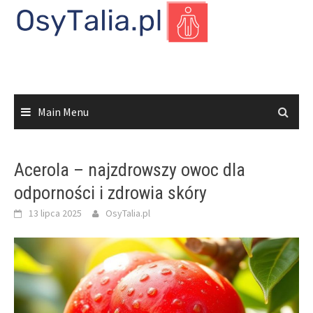
Skip
to
content
Main Menu
Acerola – najzdrowszy owoc dla
odporności i zdrowia skóry
13 lipca 2025
OsyTalia.pl