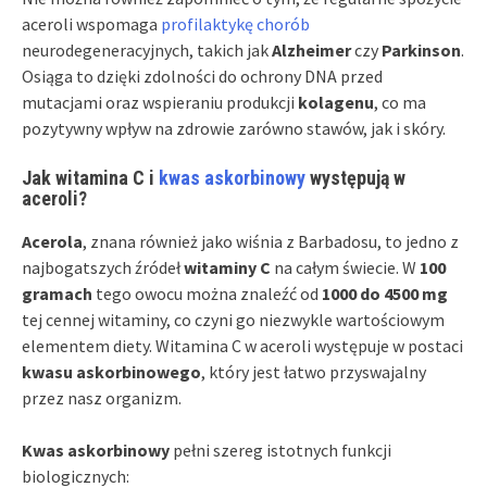
aceroli wspomaga
profilaktykę chorób
neurodegeneracyjnych, takich jak
Alzheimer
czy
Parkinson
.
Osiąga to dzięki zdolności do ochrony DNA przed
mutacjami oraz wspieraniu produkcji
kolagenu
, co ma
pozytywny wpływ na zdrowie zarówno stawów, jak i skóry.
Jak witamina C i
kwas askorbinowy
występują w
aceroli?
Acerola
, znana również jako wiśnia z Barbadosu, to jedno z
najbogatszych źródeł
witaminy C
na całym świecie. W
100
gramach
tego owocu można znaleźć od
1000 do 4500 mg
tej cennej witaminy, co czyni go niezwykle wartościowym
elementem diety. Witamina C w aceroli występuje w postaci
kwasu askorbinowego
, który jest łatwo przyswajalny
przez nasz organizm.
Kwas askorbinowy
pełni szereg istotnych funkcji
biologicznych: