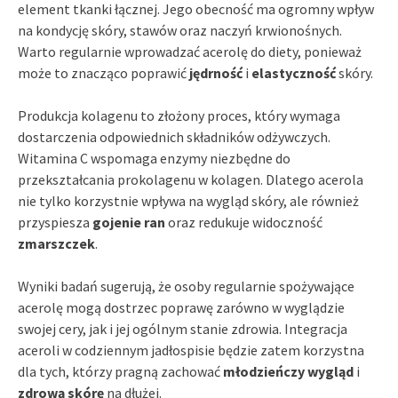
element tkanki łącznej. Jego obecność ma ogromny wpływ
na kondycję skóry, stawów oraz naczyń krwionośnych.
Warto regularnie wprowadzać acerolę do diety, ponieważ
może to znacząco poprawić
jędrność
i
elastyczność
skóry.
Produkcja kolagenu to złożony proces, który wymaga
dostarczenia odpowiednich składników odżywczych.
Witamina C wspomaga enzymy niezbędne do
przekształcania prokolagenu w kolagen. Dlatego acerola
nie tylko korzystnie wpływa na wygląd skóry, ale również
przyspiesza
gojenie ran
oraz redukuje widoczność
zmarszczek
.
Wyniki badań sugerują, że osoby regularnie spożywające
acerolę mogą dostrzec poprawę zarówno w wyglądzie
swojej cery, jak i jej ogólnym stanie zdrowia. Integracja
aceroli w codziennym jadłospisie będzie zatem korzystna
dla tych, którzy pragną zachować
młodzieńczy wygląd
i
zdrową skórę
na dłużej.