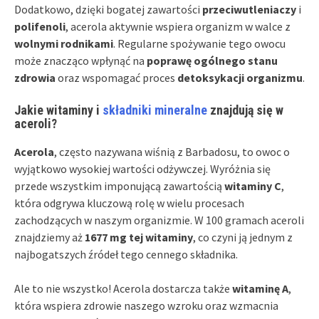
Dodatkowo, dzięki bogatej zawartości
przeciwutleniaczy
i
polifenoli
, acerola aktywnie wspiera organizm w walce z
wolnymi rodnikami
. Regularne spożywanie tego owocu
może znacząco wpłynąć na
poprawę ogólnego stanu
zdrowia
oraz wspomagać proces
detoksykacji organizmu
.
Jakie witaminy i
składniki mineralne
znajdują się w
aceroli?
Acerola
, często nazywana wiśnią z Barbadosu, to owoc o
wyjątkowo wysokiej wartości odżywczej. Wyróżnia się
przede wszystkim imponującą zawartością
witaminy C
,
która odgrywa kluczową rolę w wielu procesach
zachodzących w naszym organizmie. W 100 gramach aceroli
znajdziemy aż
1677 mg tej witaminy
, co czyni ją jednym z
najbogatszych źródeł tego cennego składnika.
Ale to nie wszystko! Acerola dostarcza także
witaminę A
,
która wspiera zdrowie naszego wzroku oraz wzmacnia