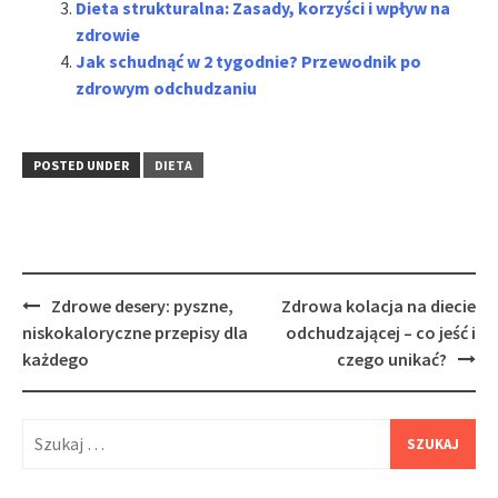
Dieta strukturalna: Zasady, korzyści i wpływ na
zdrowie
Jak schudnąć w 2 tygodnie? Przewodnik po
zdrowym odchudzaniu
POSTED UNDER
DIETA
Post
Zdrowe desery: pyszne,
Zdrowa kolacja na diecie
navigation
niskokaloryczne przepisy dla
odchudzającej – co jeść i
każdego
czego unikać?
Szukaj: