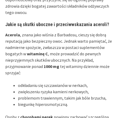
zdrowia dzięki bogatej zawartości składników odżywczych
tego owocu.
Jakie są skutki uboczne i przeciwwskazania aceroli?
Acerola
, znana jako wiśnia z Barbadosu, cieszy się dobrą
reputacją jako bezpieczny owoc. Jednak warto pamiętać, że
nadmierne spożycie, zwłaszcza w postaci suplementów
bogatych w
witaminę C
, może prowadzić do pewnych
nieprzyjemnych skutków ubocznych. Na przykład,
przyjmowanie ponad
1000 mg
tej witaminy dziennie może
sprzyjać:
odkładaniu się szczawianów w nerkach,
zwiększeniu ryzyka kamieni nerkowych,
problemom trawiennym, takim jak bóle brzucha,
biegunkę hiperosmotyczną.
Osoby z
chorobami nerek
powinny zachować szczególną