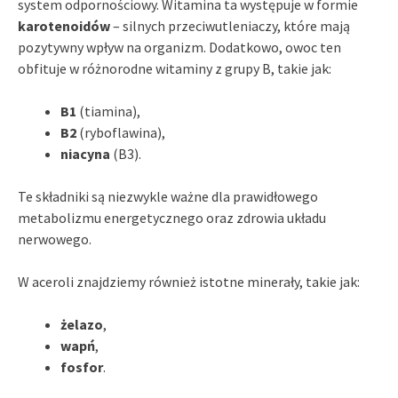
system odpornościowy. Witamina ta występuje w formie
karotenoidów
– silnych przeciwutleniaczy, które mają
pozytywny wpływ na organizm. Dodatkowo, owoc ten
obfituje w różnorodne witaminy z grupy B, takie jak:
B1
(tiamina),
B2
(ryboflawina),
niacyna
(B3).
Te składniki są niezwykle ważne dla prawidłowego
metabolizmu energetycznego oraz zdrowia układu
nerwowego.
W aceroli znajdziemy również istotne minerały, takie jak:
żelazo
,
wapń
,
fosfor
.