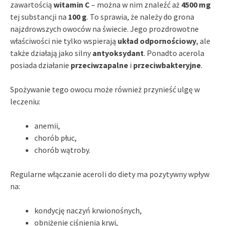
zawartością
witamin C
– można w nim znaleźć aż
4500 mg
tej substancji na
100 g
. To sprawia, że należy do grona
najzdrowszych owoców na świecie. Jego prozdrowotne
właściwości nie tylko wspierają
układ odpornościowy
, ale
także działają jako silny
antyoksydant
. Ponadto acerola
posiada działanie
przeciwzapalne
i
przeciwbakteryjne
.
Spożywanie tego owocu może również przynieść ulgę w
leczeniu:
anemii,
chorób płuc,
chorób wątroby.
Regularne włączanie aceroli do diety ma pozytywny wpływ
na:
kondycję naczyń krwionośnych,
obniżenie ciśnienia krwi,