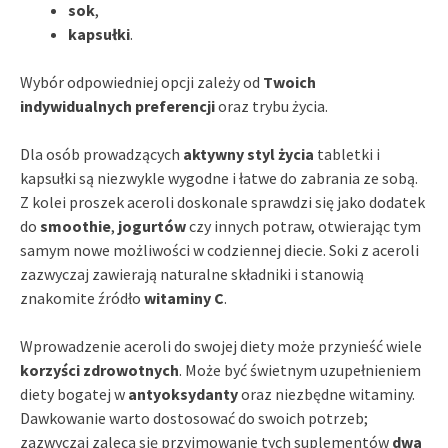
sok
,
kapsułki
.
Wybór odpowiedniej opcji zależy od
Twoich
indywidualnych preferencji
oraz trybu życia.
Dla osób prowadzących
aktywny styl życia
tabletki i
kapsułki są niezwykle wygodne i łatwe do zabrania ze sobą.
Z kolei proszek aceroli doskonale sprawdzi się jako dodatek
do
smoothie
,
jogurtów
czy innych potraw, otwierając tym
samym nowe możliwości w codziennej diecie. Soki z aceroli
zazwyczaj zawierają naturalne składniki i stanowią
znakomite źródło
witaminy C
.
Wprowadzenie aceroli do swojej diety może przynieść wiele
korzyści zdrowotnych
. Może być świetnym uzupełnieniem
diety bogatej w
antyoksydanty
oraz niezbędne witaminy.
Dawkowanie warto dostosować do swoich potrzeb;
zazwyczaj zaleca się przyjmowanie tych suplementów
dwa