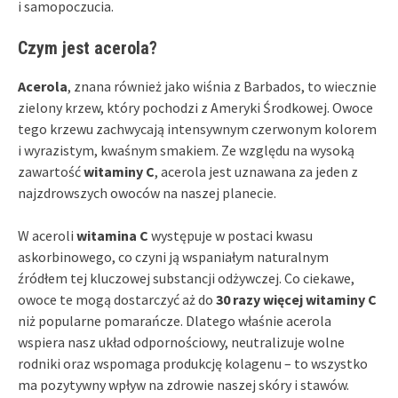
i samopoczucia.
Czym jest acerola?
Acerola
, znana również jako wiśnia z Barbados, to wiecznie
zielony krzew, który pochodzi z Ameryki Środkowej. Owoce
tego krzewu zachwycają intensywnym czerwonym kolorem
i wyrazistym, kwaśnym smakiem. Ze względu na wysoką
zawartość
witaminy C
, acerola jest uznawana za jeden z
najzdrowszych owoców na naszej planecie.
W aceroli
witamina C
występuje w postaci kwasu
askorbinowego, co czyni ją wspaniałym naturalnym
źródłem tej kluczowej substancji odżywczej. Co ciekawe,
owoce te mogą dostarczyć aż do
30 razy więcej witaminy C
niż popularne pomarańcze. Dlatego właśnie acerola
wspiera nasz układ odpornościowy, neutralizuje wolne
rodniki oraz wspomaga produkcję kolagenu – to wszystko
ma pozytywny wpływ na zdrowie naszej skóry i stawów.