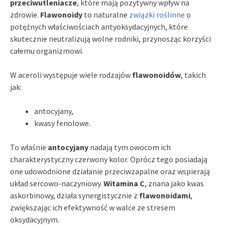
przeciwutleniacze
, które mają pozytywny wpływ na
zdrowie.
Flawonoidy
to naturalne
związki roślinne
o
potężnych właściwościach antyoksydacyjnych, które
skutecznie neutralizują wolne rodniki, przynosząc korzyści
całemu organizmowi.
W aceroli występuje wiele rodzajów
flawonoidów
, takich
jak:
antocyjany,
kwasy fenolowe.
To właśnie
antocyjany
nadają tym owocom ich
charakterystyczny czerwony kolor. Oprócz tego posiadają
one udowodnione działanie przeciwzapalne oraz wspierają
układ sercowo-naczyniowy.
Witamina C
, znana jako kwas
askorbinowy, działa synergistycznie z
flawonoidami
,
zwiększając ich efektywność w walce ze stresem
oksydacyjnym.