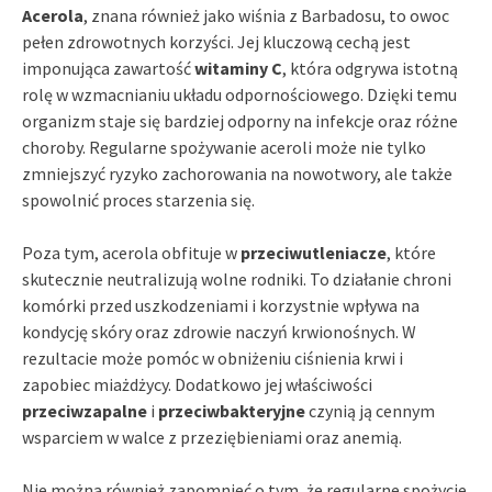
Acerola
, znana również jako wiśnia z Barbadosu, to owoc
pełen zdrowotnych korzyści. Jej kluczową cechą jest
imponująca zawartość
witaminy C
, która odgrywa istotną
rolę w wzmacnianiu układu odpornościowego. Dzięki temu
organizm staje się bardziej odporny na infekcje oraz różne
choroby. Regularne spożywanie aceroli może nie tylko
zmniejszyć ryzyko zachorowania na nowotwory, ale także
spowolnić proces starzenia się.
Poza tym, acerola obfituje w
przeciwutleniacze
, które
skutecznie neutralizują wolne rodniki. To działanie chroni
komórki przed uszkodzeniami i korzystnie wpływa na
kondycję skóry oraz zdrowie naczyń krwionośnych. W
rezultacie może pomóc w obniżeniu ciśnienia krwi i
zapobiec miażdżycy. Dodatkowo jej właściwości
przeciwzapalne
i
przeciwbakteryjne
czynią ją cennym
wsparciem w walce z przeziębieniami oraz anemią.
Nie można również zapomnieć o tym, że regularne spożycie