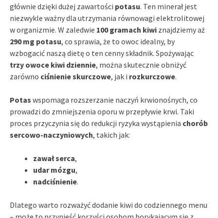
głównie dzięki dużej zawartości
potasu
. Ten minerał jest
niezwykle ważny dla utrzymania równowagi elektrolitowej
w organizmie. W zaledwie
100 gramach kiwi
znajdziemy aż
290 mg potasu
, co sprawia, że to owoc idealny, by
wzbogacić naszą dietę o ten cenny składnik. Spożywając
trzy owoce kiwi dziennie
, można skutecznie obniżyć
zarówno
ciśnienie skurczowe
, jak i
rozkurczowe
.
Potas
wspomaga rozszerzanie naczyń krwionośnych, co
prowadzi do zmniejszenia oporu w przepływie krwi. Taki
proces przyczynia się do redukcji ryzyka wystąpienia
chorób
sercowo-naczyniowych
, takich jak:
zawał serca
,
udar mózgu
,
nadciśnienie
.
Dlatego warto rozważyć dodanie kiwi do codziennego menu
– może to przynieść korzyści osobom borykającym się z