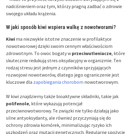
nadciśnieniem oraz tym, którzy pragną zadbać o zdrowie
swojego układu krążenia.
W jaki sposób kiwi wspiera walkę z nowotworami?
Kiwi
ma niezwykle istotne znaczenie w profilaktyce
nowotworowej dzięki swoim cennym właściwościom
zdrowotnym. To owoc bogaty w
przeciwutleniacze
, które
skutecznie redukują stres oksydacyjny w organizmie. Ten
rodzaj stresu jest jednym z czynników sprzyjających
rozwojowi nowotworów, dlatego jego ograniczenie jest
kluczowe dla
zapobiegania chorobom
nowotworowym.
W kiwi znajdziemy także bioaktywne składniki, takie jak
polifenole
, które wykazują potencjał
przeciwnowotworowy. Te związki nie tylko działają jako
silne antyoksydanty, ale również przyczyniają się do
ochrony zdrowia komórek, minimalizując ryzyko ich
uszkodzeń oraz mutacji genetycznych. Regularne spożycie