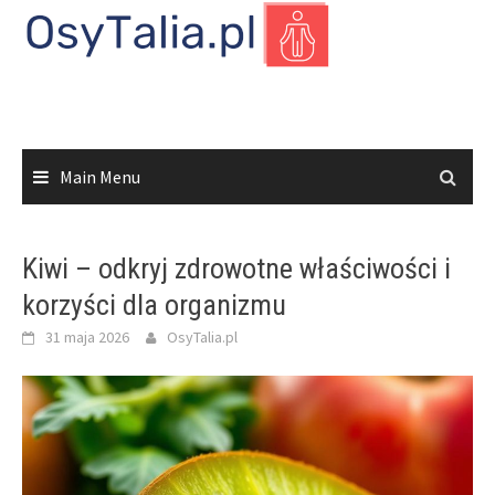
Skip
to
content
Main Menu
Kiwi – odkryj zdrowotne właściwości i
korzyści dla organizmu
31 maja 2026
OsyTalia.pl