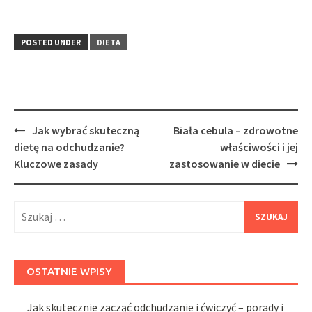
POSTED UNDER
DIETA
Post
Jak wybrać skuteczną
Biała cebula – zdrowotne
navigation
dietę na odchudzanie?
właściwości i jej
Kluczowe zasady
zastosowanie w diecie
Szukaj:
OSTATNIE WPISY
Jak skutecznie zacząć odchudzanie i ćwiczyć – porady i