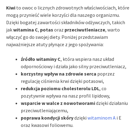
Kiwi
to owoc o licznych zdrowotnych właściwościach, które
mogą przynieść wiele korzyści dla naszego organizmu.
Dzięki bogatej zawartości składników odżywczych, takich
jak
witamina C
,
potas
oraz
przeciwutleniacze
, warto
włączyć go do swojej diety. Poniżej przedstawiam
najważniejsze atuty płynące z jego spożywania:
źródło witaminy C
, która wspiera nasz układ
odpornościowy i działa jako silny przeciwutleniacz,
korzystny wpływ na zdrowie serca
poprzez
regulację ciśnienia krwi dzięki potasowi,
redukcja poziomu cholesterolu LDL
, co
pozytywnie wpływa na nasz profil lipidowy,
wsparcie w walce z nowotworami
dzięki działaniu
przeciwutleniającemu,
poprawa kondycji skóry
dzięki
witaminom A
i E
oraz kwasowi foliowemu.