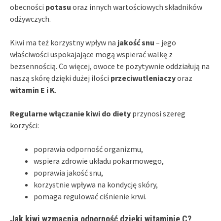
obecności
potasu
oraz innych wartościowych składników
odżywczych.
Kiwi ma też korzystny wpływ na
jakość snu
– jego
właściwości uspokajające mogą wspierać walkę z
bezsennością. Co więcej, owoce te pozytywnie oddziałują na
naszą skórę dzięki dużej ilości
przeciwutleniaczy
oraz
witamin E i K
.
Regularne włączanie kiwi do diety
przynosi szereg
korzyści:
poprawia odporność organizmu,
wspiera zdrowie układu pokarmowego,
poprawia jakość snu,
korzystnie wpływa na kondycję skóry,
pomaga regulować ciśnienie krwi.
Jak kiwi wzmacnia odporność dzięki witaminie C?