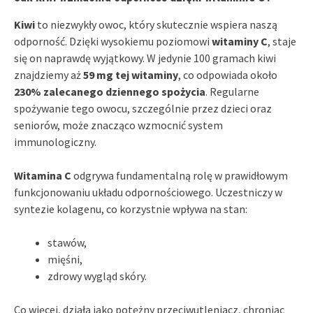
Kiwi
to niezwykły owoc, który skutecznie wspiera naszą
odporność. Dzięki wysokiemu poziomowi
witaminy C
, staje
się on naprawdę wyjątkowy. W jedynie 100 gramach kiwi
znajdziemy aż
59 mg tej witaminy
, co odpowiada około
230% zalecanego dziennego spożycia
. Regularne
spożywanie tego owocu, szczególnie przez dzieci oraz
seniorów, może znacząco wzmocnić system
immunologiczny.
Witamina C
odgrywa fundamentalną rolę w prawidłowym
funkcjonowaniu układu odpornościowego. Uczestniczy w
syntezie kolagenu, co korzystnie wpływa na stan:
stawów,
mięśni,
zdrowy wygląd skóry.
Co więcej, działa jako potężny przeciwutleniacz, chroniąc