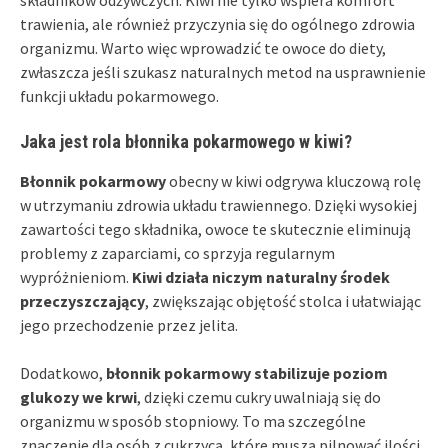
trawienia, ale również przyczynia się do ogólnego zdrowia
organizmu. Warto więc wprowadzić te owoce do diety,
zwłaszcza jeśli szukasz naturalnych metod na usprawnienie
funkcji układu pokarmowego.
Jaka jest rola błonnika pokarmowego w kiwi?
Błonnik pokarmowy
obecny w kiwi odgrywa kluczową rolę
w utrzymaniu zdrowia układu trawiennego. Dzięki wysokiej
zawartości tego składnika, owoce te skutecznie eliminują
problemy z zaparciami, co sprzyja regularnym
wypróżnieniom.
Kiwi działa niczym naturalny środek
przeczyszczający
, zwiększając objętość stolca i ułatwiając
jego przechodzenie przez jelita.
Dodatkowo,
błonnik pokarmowy stabilizuje poziom
glukozy we krwi
, dzięki czemu cukry uwalniają się do
organizmu w sposób stopniowy. To ma szczególne
znaczenie dla osób z cukrzycą, które muszą pilnować ilości