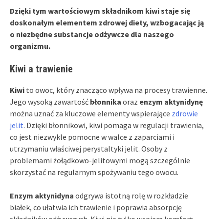
Dzięki tym wartościowym składnikom kiwi staje się
doskonałym elementem zdrowej diety, wzbogacając ją
o niezbędne substancje odżywcze dla naszego
organizmu.
Kiwi a trawienie
Kiwi
to owoc, który znacząco wpływa na procesy trawienne.
Jego wysoką zawartość
błonnika
oraz
enzym aktynidynę
można uznać za kluczowe elementy wspierające
zdrowie
jelit
. Dzięki błonnikowi, kiwi pomaga w regulacji trawienia,
co jest niezwykle pomocne w walce z zaparciami i
utrzymaniu właściwej perystaltyki jelit. Osoby z
problemami żołądkowo-jelitowymi mogą szczególnie
skorzystać na regularnym spożywaniu tego owocu.
Enzym aktynidyna
odgrywa istotną rolę w rozkładzie
białek, co ułatwia ich trawienie i poprawia absorpcję
składników odżywczych. Kiwi nie tylko wspiera komfort