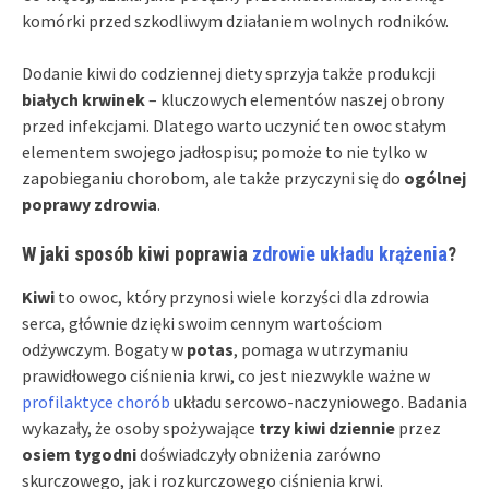
komórki przed szkodliwym działaniem wolnych rodników.
Dodanie kiwi do codziennej diety sprzyja także produkcji
białych krwinek
– kluczowych elementów naszej obrony
przed infekcjami. Dlatego warto uczynić ten owoc stałym
elementem swojego jadłospisu; pomoże to nie tylko w
zapobieganiu chorobom, ale także przyczyni się do
ogólnej
poprawy zdrowia
.
W jaki sposób kiwi poprawia
zdrowie układu krążenia
?
Kiwi
to owoc, który przynosi wiele korzyści dla zdrowia
serca, głównie dzięki swoim cennym wartościom
odżywczym. Bogaty w
potas
, pomaga w utrzymaniu
prawidłowego ciśnienia krwi, co jest niezwykle ważne w
profilaktyce chorób
układu sercowo-naczyniowego. Badania
wykazały, że osoby spożywające
trzy kiwi dziennie
przez
osiem tygodni
doświadczyły obniżenia zarówno
skurczowego, jak i rozkurczowego ciśnienia krwi.