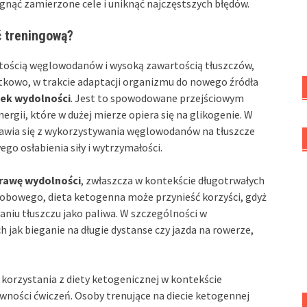
iągnąć zamierzone cele i uniknąć najczęstszych błędów.
ć treningową?
rtością węglowodanów i wysoką zawartością tłuszczów,
kowo, w trakcie adaptacji organizmu do nowego źródła
ek wydolności
. Jest to spowodowane przejściowym
rgii, które w dużej mierze opiera się na glikogenie. W
tawia się z wykorzystywania węglowodanów na tłuszcze
go osłabienia siły i wytrzymałości.
rawę wydolności
, zwłaszcza w kontekście długotrwałych
robowego, dieta ketogenna może przynieść korzyści, gdyż
aniu tłuszczu jako paliwa. W szczególności w
h jak bieganie na długie dystanse czy jazda na rowerze,
orzystania z diety ketogenicznej w kontekście
wności ćwiczeń. Osoby trenujące na diecie ketogennej