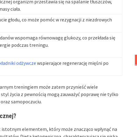
cznej organizm przestawia się na spalanie tłuszczów,
masy ciała.
ucie głodu, co może pomóc w rezygnacji z niezdrowych
danów wspomaga równowagę glukozy, co przekłada się
nergie podczas treningu.
kładniki odżywcze
wspierające regenerację mięśni po
ularnym treningiem może zatem przynieść wiele
 styl życia z pewnością mogą zauważyć poprawę nie tylko
i oraz samopoczuciu.
icznej?
st istotnym elementem, który może znacząco wpłynąć na
zultatów. Dieta ketogeniczna, charakteryzująca się niską