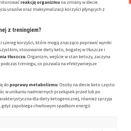
onitorować
reakcję organizmu
na zmiany w diecie.
u urazów oraz maksymalizacji korzyści płynących z
nej z treningiem?
i szereg korzyści, które mogą znacząco poprawić wyniki
zystkim, stosowanie diety keto, bogatej w tłuszcze i
nia tłuszczu
. Organizm, wejście w stan ketozy, zaczyna
 podczas treningu, co pozwala na efektywniejsze
ię do
poprawy metabolizmu
. Osoby na diecie keto często
móc w unikaniu nadmiernych przekąsek przed lub po
arakterystyczna dla diety ketogenicznej, również sprzyja
, gdyż zapobiega chwilowym spadkom energii.