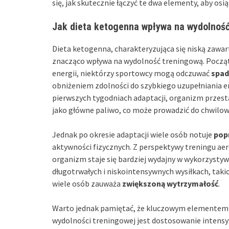
się, jak skutecznie łączyć te dwa elementy, aby os
Jak dieta ketogenna wpływa na wydolnoś
Dieta ketogenna, charakteryzująca się niską zawa
znacząco wpływa na wydolność treningową. Począt
energii, niektórzy sportowcy mogą odczuwać
spad
obniżeniem zdolności do szybkiego uzupełniania ene
pierwszych tygodniach adaptacji, organizm przes
jako główne paliwo, co może prowadzić do chwilowe
Jednak po okresie adaptacji wiele osób notuje
pop
aktywności fizycznych. Z perspektywy treningu ae
organizm staje się bardziej wydajny w wykorzystyw
długotrwałych i niskointensywnych wysiłkach, takic
wiele osób zauważa
zwiększoną wytrzymałość
.
Warto jednak pamiętać, że kluczowym elementem k
wydolności treningowej jest dostosowanie intensy