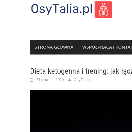
Skip
to
content
STRONA GŁÓWNA
WSPÓŁPRACA I KONTA
Dieta ketogenna i trening: jak łą
27 grudnia 2020
OsyTalia.pl