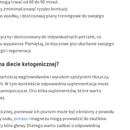
mogą trwać od 60 do 90 minut.
by zminimalizować ryzyko kontuzji.
as wysiłku, i dostosowuj plany treningowe do swojego
tyczny i dostosowany do indywidualnych potrzeb, co
u wypalenia. Pamiętaj, że kluczowe jest słuchanie swojego
ii i regeneracji.
na diecie ketogenicznej?
awartością węglowodanów i wysokim spożyciem tłuszczy,
ch. W tym kontekście odpowiednia suplementacja może
 samopoczucie. Oto kilka suplementów, które warto
ej.
nicznej, ponieważ ich poziom może być obniżony z powodu
y sodu,
potasu
i magnezu mogą prowadzić do skutków
zy bóle głowy. Dlatego warto zadbać o odpowiednią