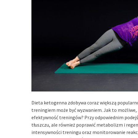
Dieta ketogenna zdobywa coraz większą popularnoś
treningiem może być wyzwaniem. Jak to możliwe, 
efektywność treningów? Przy odpowiednim podejści
tłuszczu, ale również poprawić metabolizm i regen
intensywności treningu oraz monitorowanie reakcj