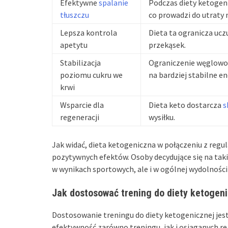
Efektywne
spalanie
Podczas diety ketogeni
tłuszczu
co prowadzi do utraty 
Lepsza kontrola
Dieta ta ogranicza ucz
apetytu
przekąsek.
Stabilizacja
Ograniczenie węglowo
poziomu cukru we
na bardziej stabilne e
krwi
Wsparcie dla
Dieta keto dostarcza
s
regeneracji
wysiłku.
Jak widać, dieta ketogeniczna w połączeniu z reg
pozytywnych efektów. Osoby decydujące się na taki
w wynikach sportowych, ale i w ogólnej wydolnośc
Jak dostosować trening do diety ketogen
Dostosowanie treningu do diety ketogenicznej je
efektywność zarówno treningu, jak i osiąganych re