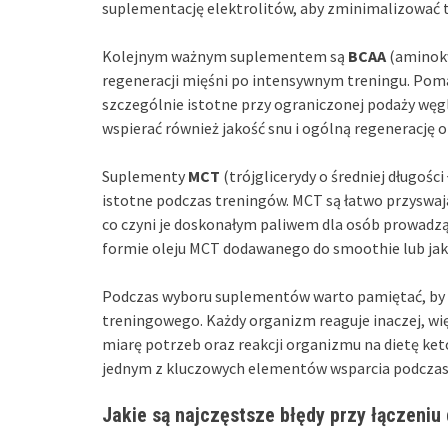
suplementację elektrolitów, aby zminimalizować 
Kolejnym ważnym suplementem są
BCAA
(aminokw
regeneracji mięśni po intensywnym treningu. Poma
szczególnie istotne przy ograniczonej podaży wę
wspierać również jakość snu i ogólną regenerację 
Suplementy
MCT
(trójglicerydy o średniej długości
istotne podczas treningów. MCT są łatwo przyswa
co czyni je doskonałym paliwem dla osób prowadzą
formie oleju MCT dodawanego do smoothie lub jak
Podczas wyboru suplementów warto pamiętać, by d
treningowego. Każdy organizm reaguje inaczej, wi
miarę potrzeb oraz reakcji organizmu na dietę ke
jednym z kluczowych elementów wsparcia podczas 
Jakie są najczęstsze błędy przy łączeniu 