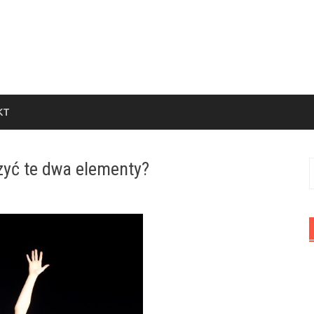
KT
czyć te dwa elementy?
S