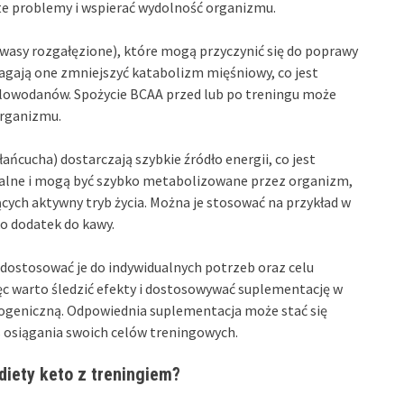
te problemy i wspierać wydolność organizmu.
asy rozgałęzione), które mogą przyczynić się do poprawy
gają one zmniejszyć katabolizm mięśniowy, co jest
glowodanów. Spożycie BCAA przed lub po treningu może
organizmu.
 łańcucha) dostarczają szybkie źródło energii, co jest
jalne i mogą być szybko metabolizowane przez organizm,
cych aktywny tryb życia. Można je stosować na przykład w
o dodatek do kawy.
ostosować je do indywidualnych potrzeb oraz celu
ęc warto śledzić efekty i dostosowywać suplementację w
togeniczną. Odpowiednia suplementacja może stać się
osiągania swoich celów treningowych.
diety keto z treningiem?