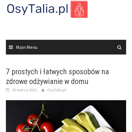
Skip
to
content
Main Menu
7 prostych i łatwych sposobów na
zdrowe odżywianie w domu
30 marca 2021
OsyTalia.pl