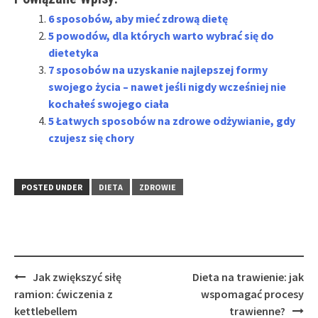
6 sposobów, aby mieć zdrową dietę
5 powodów, dla których warto wybrać się do
dietetyka
7 sposobów na uzyskanie najlepszej formy
swojego życia – nawet jeśli nigdy wcześniej nie
kochałeś swojego ciała
5 Łatwych sposobów na zdrowe odżywianie, gdy
czujesz się chory
POSTED UNDER
DIETA
ZDROWIE
Post
Jak zwiększyć siłę
Dieta na trawienie: jak
navigation
ramion: ćwiczenia z
wspomagać procesy
kettlebellem
trawienne?