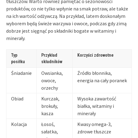
tłuszczów. Warto również pamiętać o sezonowości
produktów, co nie tylko wpłynie na smak potraw, ale także
na ich wartość odżywczą. Na przykład, latem doskonałym
wyborem będą świeże warzywa i owoce, podczas gdy zimą
dobrze jest sięgnąć po składniki bogate w witaminy i
minerały.
Typ
Przykład
Korzyści zdrowotne
posiłku
składników
Śniadanie
Owsianka,
Źródło błonnika,
owoce,
energia na cały poranek
orzechy
Obiad
Kurczak,
Wysoka zawartość
brokuły,
białka, witaminy i
kasza
minerały
Kolacja
Łosoś,
Kwasy omega-3,
sałatka,
zdrowe tłuszcze