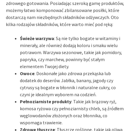
zdrowego gotowania. Posiadając szeroką gamę produktów,
możemy łatwo komponować zbilansowane posiłki, które
dostarczą nam niezbędnych składników odżywczych. Oto
kilka rodzajów składników, które warto mieć pod ręką:
Świeże warzywa
: Są nie tylko bogate w witaminy i
minerały, ale również dodają koloru i smaku wielu
potrawom. Warzywa sezonowe, takie jak pomidory,
papryka, czy marchew, powinny być stałym
elementem Twojej diety.
Owoce
: Doskonałe jako zdrowa przekąska lub
dodatek do deserów. Jabłka, banany, jagody czy
cytrusy są bogate w błonnik i naturalne cukry, co
czyni je idealnym wyborem na codzień.
Pełnoziarniste produkty
: Takie jak brązowy ryż,
komosa ryżowa czy pełnoziarnisty chleb, są źródłem
węglowodanów złożonych oraz błonnika, co
wspomaga trawienie.
Zdrowe tłuszcze
: Tłuszcze roślinne, takie jak oliwa