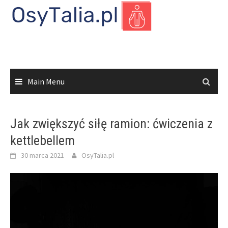
Skip
to
content
Main Menu
Jak zwiększyć siłę ramion: ćwiczenia z
kettlebellem
30 marca 2021
OsyTalia.pl