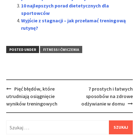
10 najlepszych porad dietetycznych dla
sportowców
Wyjście z stagnacji – jak przełamać treningową
rutynę?
POSTED UNDER
FITNESS I ĆWICZENIA
Post
Pięć błędów, które
7 prostych i łatwych
navigation
utrudniają osiągnięcie
sposobów na zdrowe
wyników treningowych
odżywianie w domu
Szukaj: