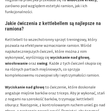
zarówno pod względem estetyki ramion, jak i ich
funkcjonalności.
Jakie ćwiczenia z kettlebellem są najlepsze na
ramiona?
Kettlebell to wszechstronny sprzęt treningowy, który
pozwala na efektywne wzmacnianie ramion. Wśród
najskuteczniejszych ćwiczeń, które można z nim
wykonywać, wyróżniają się
wyciskanie nad głowę
,
wiosłowanie
oraz
swing
. Każde z tych ćwiczeń skupia się
na różnych partiach mięśniowych, co sprzyja
kompleksowemu rozwojowi siły i wytrzymałości ramion.
Wyciskanie nad głowę
to ćwiczenie, które doskonale
angażuje mięśnie barków oraz triceps. Aby je wykonać, stań
z nogami na szerokość barków, trzymając kettlebell
oburącz. Następnie, z kontrolowanym ruchem unieś go nad
głowę, a następnie powoli opuść. Pamiętaj, aby trzymać