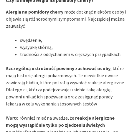
Czy istnieje alergia na pomidory cherry?
Alergia na pomidory cherry
może dotknąć niektóre osoby i
objawia się różnorodnymi symptomami. Najczęściej można
zauważyć:
swędzenie,
wysypkę skórną,
trudności z oddychaniem w cięższych przypadkach.
Szczególną ostrożność powinny zachować osoby
, które
mają historię alergii pokarmowych. Te niewielkie owoce
zawierają białka, które potrafią wywołać reakcje alergiczne.
Dlatego ci, którzy podejrzewają u siebie taką alergię,
powinni unikać ich spożywania oraz zasięgnąć porady
lekarza w celu wykonania stosownych testów.
Warto również mieć na uwadze, że
reakcje alergiczne
mogą wystąpić nie tylko po zjedzeniu świeżych
pomidorów cherry
, ale także po ich przetworzeniu – na