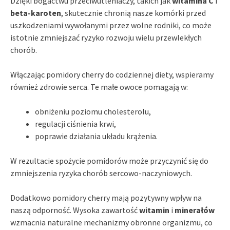
Dzięki bogactwu przeciwutleniaczy, takich jak
witamina C
i
beta-karoten
, skutecznie chronią nasze komórki przed
uszkodzeniami wywołanymi przez wolne rodniki, co może
istotnie zmniejszać ryzyko rozwoju wielu przewlekłych
chorób.
Włączając pomidory cherry do codziennej diety, wspieramy
również zdrowie serca. Te małe owoce pomagają w:
obniżeniu poziomu cholesterolu,
regulacji ciśnienia krwi,
poprawie działania układu krążenia.
W rezultacie spożycie pomidorów może przyczynić się do
zmniejszenia ryzyka chorób sercowo-naczyniowych.
Dodatkowo pomidory cherry mają pozytywny wpływ na
naszą odporność. Wysoka zawartość
witamin
i
minerałów
wzmacnia naturalne mechanizmy obronne organizmu, co