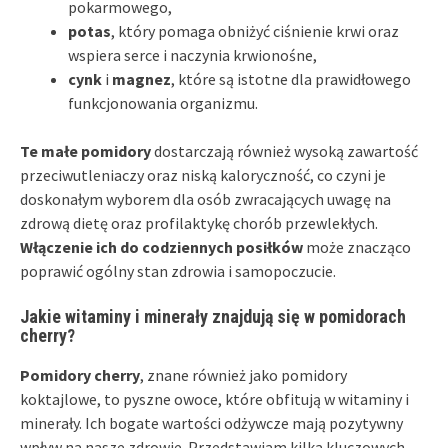
pokarmowego,
potas
, który pomaga obniżyć ciśnienie krwi oraz
wspiera serce i naczynia krwionośne,
cynk
i
magnez
, które są istotne dla prawidłowego
funkcjonowania organizmu.
Te małe pomidory
dostarczają również wysoką zawartość
przeciwutleniaczy oraz niską kaloryczność, co czyni je
doskonałym wyborem dla osób zwracających uwagę na
zdrową dietę oraz profilaktykę chorób przewlekłych.
Włączenie ich do codziennych posiłków
może znacząco
poprawić ogólny stan zdrowia i samopoczucie.
Jakie witaminy i minerały znajdują się w pomidorach
cherry?
Pomidory cherry
, znane również jako pomidory
koktajlowe, to pyszne owoce, które obfitują w witaminy i
minerały. Ich bogate wartości odżywcze mają pozytywny
wpływ na nasze zdrowie. Przedstawiam kilka kluczowych