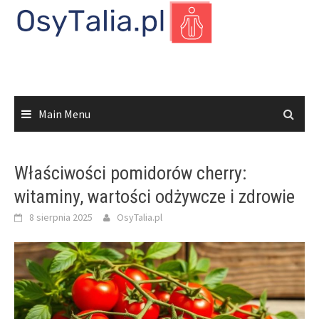
Skip
to
content
Main Menu
Właściwości pomidorów cherry:
witaminy, wartości odżywcze i zdrowie
8 sierpnia 2025
OsyTalia.pl