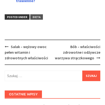
trawienne?
POSTED UNDER
DIETA
Post
Salak – wężowy owoc
Bób – właściwości
navigation
pełen witamin i
zdrowotne i odżywcze
zdrowotnych właściwości
warzywa strączkowego
Szukaj:
OSTATNIE WPISY