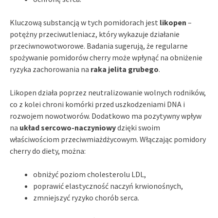
Kluczową substancją w tych pomidorach jest
likopen
–
potężny przeciwutleniacz, który wykazuje działanie
przeciwnowotworowe. Badania sugerują, że regularne
spożywanie pomidorów cherry może wpłynąć na obniżenie
ryzyka zachorowania na
raka jelita grubego
.
Likopen działa poprzez neutralizowanie wolnych rodników,
co z kolei chroni komórki przed uszkodzeniami DNA i
rozwojem nowotworów. Dodatkowo ma pozytywny wpływ
na
układ sercowo-naczyniowy
dzięki swoim
właściwościom przeciwmiażdżycowym. Włączając pomidory
cherry do diety, można:
obniżyć poziom cholesterolu LDL,
poprawić elastyczność naczyń krwionośnych,
zmniejszyć ryzyko chorób serca.