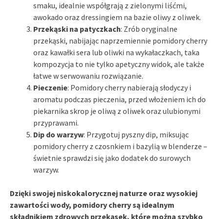
smaku, idealnie współgrają z zielonymi liśćmi,
awokado oraz dressingiem na bazie oliwy z oliwek.
Przekąski na patyczkach
: Zrób oryginalne
przekąski, nabijając naprzemiennie pomidory cherry
oraz kawałki sera lub oliwki na wykałaczkach, taka
kompozycja to nie tylko apetyczny widok, ale także
łatwe w serwowaniu rozwiązanie.
Pieczenie
: Pomidory cherry nabierają słodyczy i
aromatu podczas pieczenia, przed włożeniem ich do
piekarnika skrop je oliwą z oliwek oraz ulubionymi
przyprawami.
Dip do warzyw
: Przygotuj pyszny dip, miksując
pomidory cherry z czosnkiem i bazylią w blenderze –
świetnie sprawdzi się jako dodatek do surowych
warzyw.
Dzięki swojej niskokalorycznej naturze oraz wysokiej
zawartości wody, pomidory cherry są idealnym
składnikiem zdrowych przekąsek, które można szybko