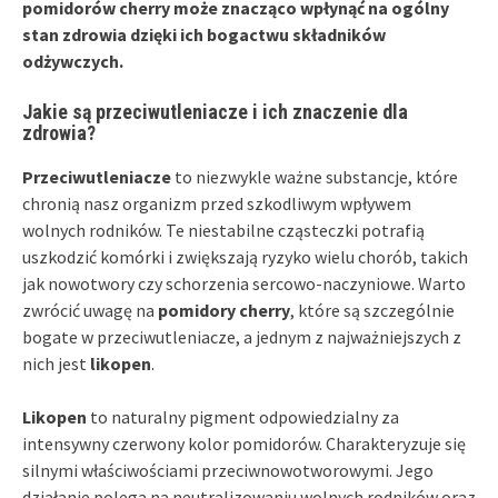
pomidorów cherry może znacząco wpłynąć na ogólny
stan zdrowia dzięki ich bogactwu składników
odżywczych.
Jakie są przeciwutleniacze i ich znaczenie dla
zdrowia?
Przeciwutleniacze
to niezwykle ważne substancje, które
chronią nasz organizm przed szkodliwym wpływem
wolnych rodników. Te niestabilne cząsteczki potrafią
uszkodzić komórki i zwiększają ryzyko wielu chorób, takich
jak nowotwory czy schorzenia sercowo-naczyniowe. Warto
zwrócić uwagę na
pomidory cherry
, które są szczególnie
bogate w przeciwutleniacze, a jednym z najważniejszych z
nich jest
likopen
.
Likopen
to naturalny pigment odpowiedzialny za
intensywny czerwony kolor pomidorów. Charakteryzuje się
silnymi właściwościami przeciwnowotworowymi. Jego
działanie polega na neutralizowaniu wolnych rodników oraz