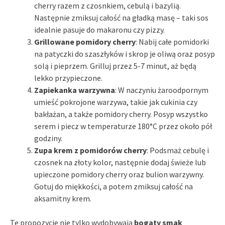
cherry razem z czosnkiem, cebulą i bazylią.
Następnie zmiksuj całość na gładką masę – taki sos
idealnie pasuje do makaronu czy pizzy.
Grillowane pomidory cherry
: Nabij całe pomidorki
na patyczki do szaszłyków i skrop je oliwą oraz posyp
solą i pieprzem. Grilluj przez 5-7 minut, aż będą
lekko przypieczone.
Zapiekanka warzywna
: W naczyniu żaroodpornym
umieść pokrojone warzywa, takie jak cukinia czy
bakłażan, a także pomidory cherry. Posyp wszystko
serem i piecz w temperaturze 180°C przez około pół
godziny.
Zupa krem z pomidorów cherry
: Podsmaż cebulę i
czosnek na złoty kolor, następnie dodaj świeże lub
upieczone pomidory cherry oraz bulion warzywny.
Gotuj do miękkości, a potem zmiksuj całość na
aksamitny krem.
Te propozycje nie tylko wydobywają
bogaty smak