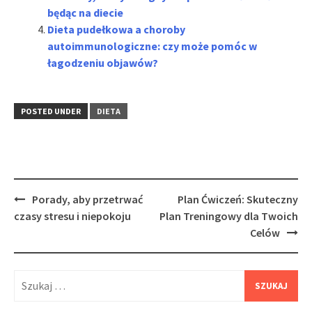
będąc na diecie
Dieta pudełkowa a choroby
autoimmunologiczne: czy może pomóc w
łagodzeniu objawów?
POSTED UNDER
DIETA
Post
Porady, aby przetrwać
Plan Ćwiczeń: Skuteczny
navigation
czasy stresu i niepokoju
Plan Treningowy dla Twoich
Celów
Szukaj: