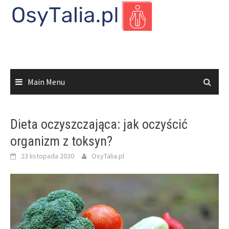
Skip
to
content
Main Menu
Dieta oczyszczająca: jak oczyścić
organizm z toksyn?
23 listopada 2020
OsyTalia.pl