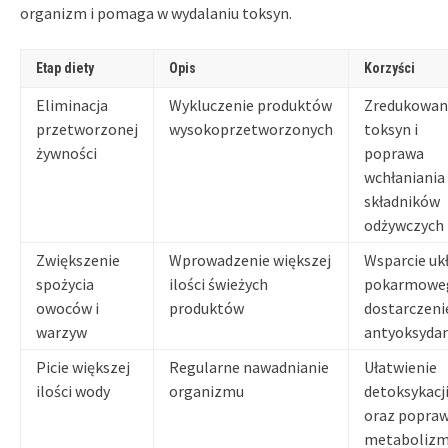
organizm i pomaga w wydalaniu toksyn.
Etap diety
Opis
Korzyści
Eliminacja
Wykluczenie produktów
Zredukowan
przetworzonej
wysokoprzetworzonych
toksyn i
żywności
poprawa
wchłaniania
składników
odżywczych
Zwiększenie
Wprowadzenie większej
Wsparcie uk
spożycia
ilości świeżych
pokarmoweg
owoców i
produktów
dostarczeni
warzyw
antyoksyda
Picie większej
Regularne nawadnianie
Ułatwienie
ilości wody
organizmu
detoksykacj
oraz popra
metaboliz