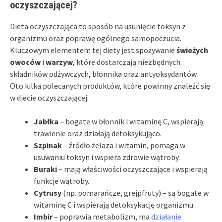
oczyszczającej?
Dieta oczyszczająca to sposób na usunięcie toksyn z
organizmu oraz poprawę ogólnego samopoczucia.
Kluczowym elementem tej diety jest spożywanie
świeżych
owoców
i
warzyw
, które dostarczają niezbędnych
składników odżywczych, błonnika oraz antyoksydantów.
Oto kilka polecanych produktów, które powinny znaleźć się
w diecie oczyszczającej:
Jabłka
– bogate w błonnik i witaminę C, wspierają
trawienie oraz działają detoksykująco.
Szpinak
– źródło żelaza i witamin, pomaga w
usuwaniu toksyn i wspiera zdrowie wątroby.
Buraki
– mają właściwości oczyszczające i wspierają
funkcje wątroby.
Cytrusy
(np. pomarańcze, grejpfruty) – są bogate w
witaminę C i wspierają detoksykację organizmu.
Imbir
– poprawia metabolizm, ma
działanie