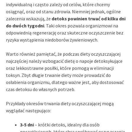
indywidualną i często zależy od celów, które chcemy
osiągnąć, oraz od stanu zdrowia. Niemniej jednak, ogólne
zalecenia wskazują, że
detoks powinien trwać od kilku dni
do dwóch tygodni
. Taki okres pozwala organizmowi na
odpowiednią regenerację oraz skuteczne oczyszczenie bez
ryzyka wystąpienia niedoborów żywieniowych.
Warto również pamiętać, że podczas diety oczyszczającej
najczęściej należy wzbogacić dietę o napoje detoksykujące
oraz lekkostrawne posiłki, które pomogą w eliminacji
toksyn. Zbyt długie trwanie diety może prowadzić do
osłabienia organizmu, dlatego ważne jest, aby dostosować
czas detoksu do własnych potrzeb.
Przykłady okresów trwania diety oczyszczającej mogą
wyglądać następująco:
3-5 dni
– krótki detoks, idealny dla osób
początkujących, które chcą spróbować oczyszczania