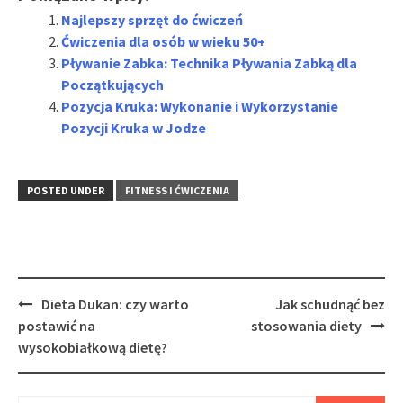
Najlepszy sprzęt do ćwiczeń
Ćwiczenia dla osób w wieku 50+
Pływanie Zabka: Technika Pływania Zabką dla
Początkujących
Pozycja Kruka: Wykonanie i Wykorzystanie
Pozycji Kruka w Jodze
POSTED UNDER
FITNESS I ĆWICZENIA
Post
Dieta Dukan: czy warto
Jak schudnąć bez
navigation
postawić na
stosowania diety
wysokobiałkową dietę?