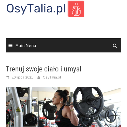
Skip
to
content
Main Menu
Trenuj swoje ciało i umysł
20 lipca 2021
OsyTalia.pl