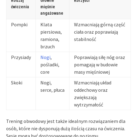
Rodzaj
Główne
Korzyści
ćwiczenia
mięśnie
angażowane
Pompki
Klata
Wzmacniają górną część
piersiowa,
ciała oraz poprawiają
ramiona,
stabilność
brzuch
Przysiady
Nogi
,
Poprawiają siłę nóg oraz
pośladki,
pomagają w budowie
core
masy mięśniowej
Skoki
Nogi,
Wzmacniają układ
serce, płuca
oddechowy oraz
zwiększają
wytrzymałość
Trening obwodowy jest także idealnym rozwiązaniem dla
osób, które nie dysponują dużą ilością czasu na ćwiczenia.
Sesje mogą być dostosowywane do poziomu