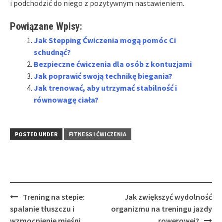
i podchodzić do niego z pozytywnym nastawieniem.
Powiązane Wpisy:
Jak Stepping Ćwiczenia mogą pomóc Ci
schudnąć?
Bezpieczne ćwiczenia dla osób z kontuzjami
Jak poprawić swoją technikę biegania?
Jak trenować, aby utrzymać stabilność i
równowagę ciała?
POSTED UNDER
FITNESS I ĆWICZENIA
Post
Trening na stepie:
Jak zwiększyć wydolność
navigation
spalanie tłuszczu i
organizmu na treningu jazdy
wzmocnienie mięśni
rowerowej?