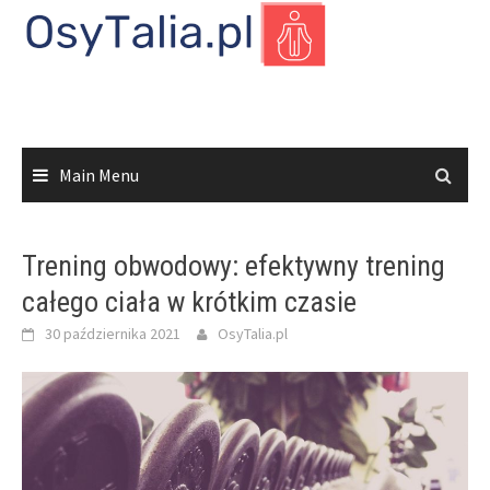
Skip
to
content
Main Menu
Trening obwodowy: efektywny trening
całego ciała w krótkim czasie
30 października 2021
OsyTalia.pl