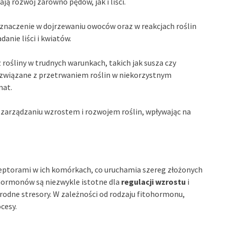
ją rozwój zarówno pędów, jak i liści.
naczenie w dojrzewaniu owoców oraz w reakcjach roślin
anie liści i kwiatów.
rośliny w trudnych warunkach, takich jak susza czy
 związane z przetrwaniem roślin w niekorzystnym
mat.
w zarządzaniu wzrostem i rozwojem roślin, wpływając na
receptorami w ich komórkach, co uruchamia szereg złożonych
hormonów są niezwykle istotne dla
regulacji wzrostu
i
norodne stresory. W zależności od rodzaju fitohormonu,
cesy.