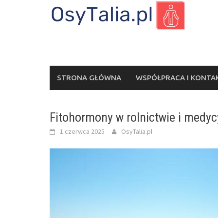
Skip
to
content
STRONA GŁÓWNA
WSPÓŁPRACA I KONTA
Fitohormony w rolnictwie i medyc
1 czerwca 2025
OsyTalia.pl