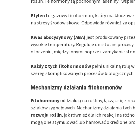
roślin. Te hormony są pochodnymi adeniny i wspiera
Etylen
to gazowy fitohormon, który ma kluczowe z
na stresy środowiskowe. Odpowiada również za opad
Kwas abscysynowy (ABA)
jest produkowany przez 
wysokie temperatury. Reguluje on istotne procesy
otoczeniu, między innymi poprzez zamykanie sto
Każdy z tych fitohormonów
pełni unikalną rolę 
szereg skomplikowanych procesów biologicznych.
Mechanizmy działania fitohormonów
Fitohormony
oddziałują na rośliny, łącząc się z 
szlaków sygnałowych. Mechanizmy działania tych 
rozwoju roślin
, jak również dla ich reakcji na róż
mogą one stymulować lub hamować określone pro