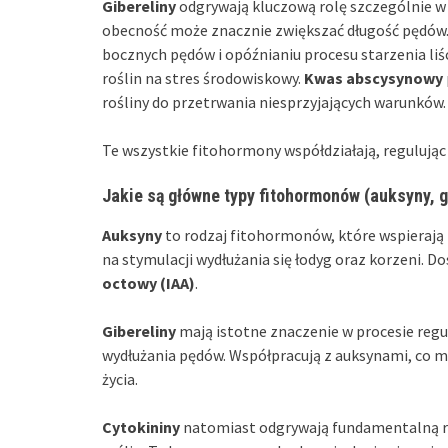
Gibereliny
odgrywają kluczową rolę szczególnie w 
obecność może znacznie zwiększać długość pędów
bocznych pędów i opóźnianiu procesu starzenia liś
roślin na stres środowiskowy.
Kwas abscysynowy
rośliny do przetrwania niesprzyjających warunków.
Te wszystkie fitohormony współdziałają, regulując
Jakie są główne typy fitohormonów (auksyny, g
Auksyny
to rodzaj fitohormonów, które wspierają 
na stymulacji wydłużania się łodyg oraz korzeni. 
octowy (IAA)
.
Gibereliny
mają istotne znaczenie w procesie regu
wydłużania pędów. Współpracują z auksynami, co m
życia.
Cytokininy
natomiast odgrywają fundamentalną rol