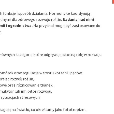
ch funkcje i sposób działania. Hormony te koordynują
będnymi dla zdrowego rozwoju roślin.
Badania nad nimi
mii i ogrodnictwa.
Na przykład mogą być zastosowane do
w
.
łównych kategorii, które odgrywają istotną rolę w rozwoju
omórek oraz regulację wzrostu korzeni i pędów,
rając rozwój roślin,
owe oraz różnicowanie tkanek,
ymulator lub inhibitor rozwoju,
 sytuacjach stresowych.
eagują na światło, co określamy jako fototropizm.