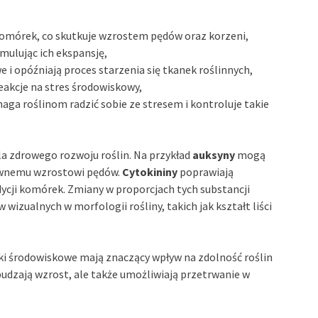
komórek, co skutkuje wzrostem pędów oraz korzeni,
ymulując ich ekspansję,
i opóźniają proces starzenia się tkanek roślinnych,
akcje na stres środowiskowy,
maga roślinom radzić sobie ze stresem i kontroluje takie
la zdrowego rozwoju roślin. Na przykład
auksyny
mogą
sywnemu wzrostowi pędów.
Cytokininy
poprawiają
cji komórek. Zmiany w proporcjach tych substancji
zualnych w morfologii rośliny, takich jak kształt liści
iki środowiskowe mają znaczący wpływ na zdolność roślin
budzają wzrost, ale także umożliwiają przetrwanie w