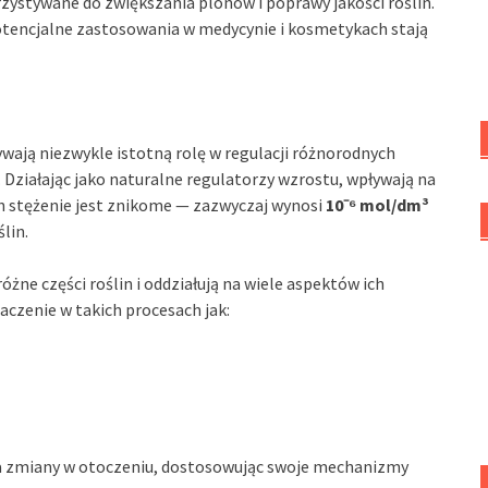
rzystywane do zwiększania plonów i poprawy jakości roślin.
tencjalne zastosowania w medycynie i kosmetykach stają
ywają niezwykle istotną rolę w regulacji różnorodnych
Działając jako naturalne regulatorzy wzrostu, wpływają na
h stężenie jest znikome — zazwyczaj wynosi
10⁻⁶ mol/dm³
lin.
żne części roślin i oddziałują na wiele aspektów ich
czenie w takich procesach jak:
 na zmiany w otoczeniu, dostosowując swoje mechanizmy