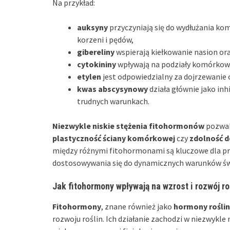
Na przykład:
auksyny
przyczyniają się do wydłużania ko
korzeni i pędów,
gibereliny
wspierają kiełkowanie nasion or
cytokininy
wpływają na podziały komórkowe 
etylen
jest odpowiedzialny za dojrzewanie 
kwas abscysynowy
działa głównie jako in
trudnych warunkach.
Niezwykle niskie stężenia fitohormonów
pozwal
plastyczność ściany komórkowej
czy
zdolność d
między różnymi fitohormonami są kluczowe dla pr
dostosowywania się do dynamicznych warunków św
Jak fitohormony wpływają na wzrost i rozwój ro
Fitohormony
, znane również jako
hormony rośli
rozwoju roślin. Ich działanie zachodzi w niezwykle