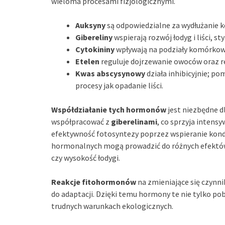
wieloma procesami fizjologicznymi.
Auksyny
są odpowiedzialne za wydłużanie 
Gibereliny
wspierają rozwój łodyg i liści, st
Cytokininy
wpływają na podziały komórkowe 
Etelen
reguluje dojrzewanie owoców oraz re
Kwas abscysynowy
działa inhibicyjnie; po
procesy jak opadanie liści.
Współdziałanie tych hormonów
jest niezbędne d
współpracować z
giberelinami
, co sprzyja inten
efektywność fotosyntezy poprzez wspieranie kondy
hormonalnych mogą prowadzić do różnych efektów wi
czy wysokość łodygi.
Reakcje fitohormonów
na zmieniające się czynn
do adaptacji. Dzięki temu hormony te nie tylko po
trudnych warunkach ekologicznych.