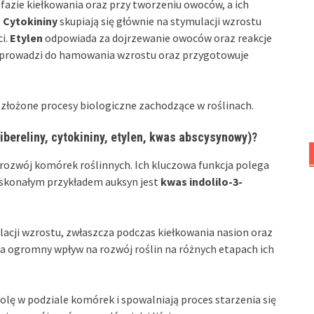
fazie kiełkowania oraz przy tworzeniu owoców, a ich
.
Cytokininy
skupiają się głównie na stymulacji wzrostu
ci.
Etylen
odpowiada za dojrzewanie owoców oraz reakcje
prowadzi do hamowania wzrostu oraz przygotowuje
 złożone procesy biologiczne zachodzące w roślinach.
ibereliny, cytokininy, etylen, kwas abscysynowy)?
rozwój komórek roślinnych. Ich kluczowa funkcja polega
Doskonałym przykładem auksyn jest
kwas indolilo-3-
lacji wzrostu, zwłaszcza podczas kiełkowania nasion oraz
a ogromny wpływ na rozwój roślin na różnych etapach ich
ę w podziale komórek i spowalniają proces starzenia się