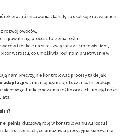
mórek oraz różnicowania tkanek, co skutkuje rozwijaniem
az rozwój owoców,
i spowalniają proces starzenia roślin,
owoców i reakcje na stres związany ze środowiskiem,
hibitor wzrostu, co umożliwia roślinom przetrwanie w
ają nam precyzyjnie kontrolować procesy takie jak
o adaptacji
w zmieniającym się otoczeniu. Interakcje
awidłowego funkcjonowania roślin oraz ich umiejętności
iata.
ślin?
nne
, pełnią kluczową rolę w kontrolowaniu wzrostu i
 niskich stężeniach, co umożliwia precyzyjne kierowanie