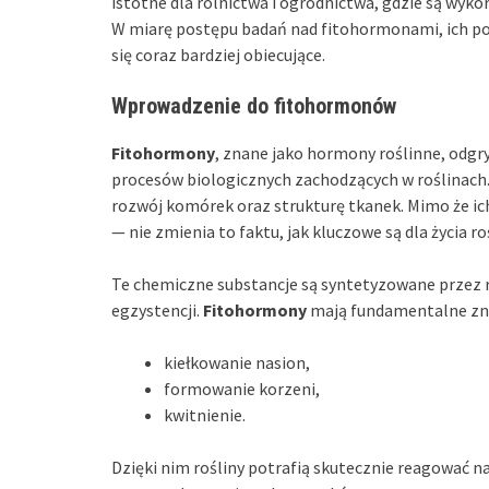
istotne dla rolnictwa i ogrodnictwa, gdzie są wyko
W miarę postępu badań nad fitohormonami, ich po
się coraz bardziej obiecujące.
Wprowadzenie do fitohormonów
Fitohormony
, znane jako hormony roślinne, odgr
procesów biologicznych zachodzących w roślinach. 
rozwój komórek oraz strukturę tkanek. Mimo że ic
— nie zmienia to faktu, jak kluczowe są dla życia roś
Te chemiczne substancje są syntetyzowane przez ró
egzystencji.
Fitohormony
mają fundamentalne zna
kiełkowanie nasion,
formowanie korzeni,
kwitnienie.
Dzięki nim rośliny potrafią skutecznie reagować