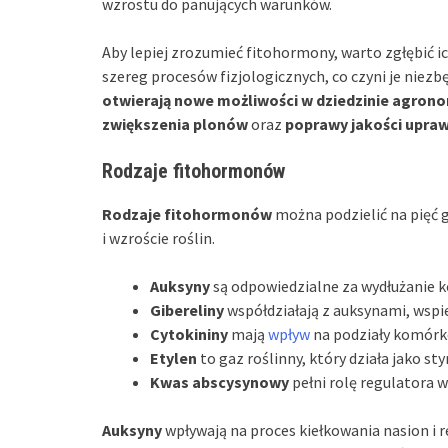
wzrostu do panujących warunków.
Aby lepiej zrozumieć fitohormony, warto zgłębić i
szereg procesów fizjologicznych, co czyni je niez
otwierają nowe możliwości w dziedzinie agrono
zwiększenia plonów
oraz
poprawy jakości upra
Rodzaje fitohormonów
Rodzaje fitohormonów
można podzielić na pięć g
i wzroście roślin.
Auksyny
są odpowiedzialne za wydłużanie k
Gibereliny
współdziałają z auksynami, wspie
Cytokininy
mają
wpływ
na podziały komórk
Etylen
to gaz roślinny, który działa jako st
Kwas abscysynowy
pełni rolę regulatora w
Auksyny
wpływają na proces kiełkowania nasion i r