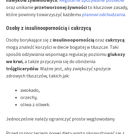
oraz unikanie
przetworzonej żywności
to kluczowe zasady,
które powinny towarzyszyć każdemu
planowi odchudzania
.
Osoby z insulinoopornością i cukrzycą
Osoby borykające się z
insulinoopornością
oraz
cukrzycą
mogą znaleźć korzyści w diecie bogatej w tłuszcze. Taki
sposób odżywiania wspomaga regulację poziomu
glukozy
we krwi
, a także przyczynia się do obniżenia
trójglicerydów
. Ważne jest, aby zwiększyć spożycie
zdrowych tłuszczów, takich jak:
awokado,
orzechy,
oliwa z oliwek.
Jednocześnie należy ograniczyć proste węglowodany.
Przed rozpoczęciem nowej diety warto skonsultować się z