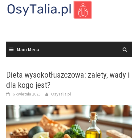
Skip
to
content
Main Menu
Dieta wysokotłuszczowa: zalety, wady i
dla kogo jest?
6 kwietnia 2025
OsyTalia.pl