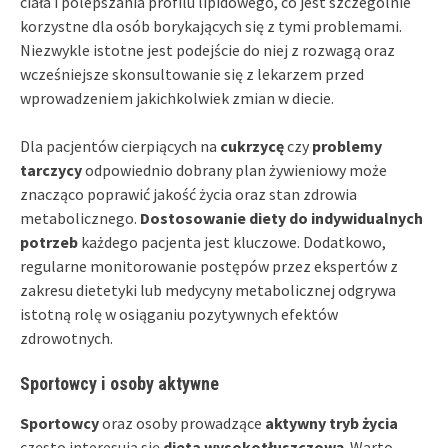
ciała i polepszania profilu lipidowego, co jest szczególnie
korzystne dla osób borykających się z tymi problemami.
Niezwykle istotne jest podejście do niej z rozwagą oraz
wcześniejsze skonsultowanie się z lekarzem przed
wprowadzeniem jakichkolwiek zmian w diecie.
Dla pacjentów cierpiących na
cukrzycę
czy
problemy
tarczycy
odpowiednio dobrany plan żywieniowy może
znacząco poprawić jakość życia oraz stan zdrowia
metabolicznego.
Dostosowanie diety do indywidualnych
potrzeb
każdego pacjenta jest kluczowe. Dodatkowo,
regularne monitorowanie postępów przez ekspertów z
zakresu dietetyki lub medycyny metabolicznej odgrywa
istotną rolę w osiąganiu pozytywnych efektów
zdrowotnych.
Sportowcy i osoby aktywne
Sportowcy
oraz osoby prowadzące
aktywny tryb życia
często interesują się
dieta wysokotłuszczową
. Warto