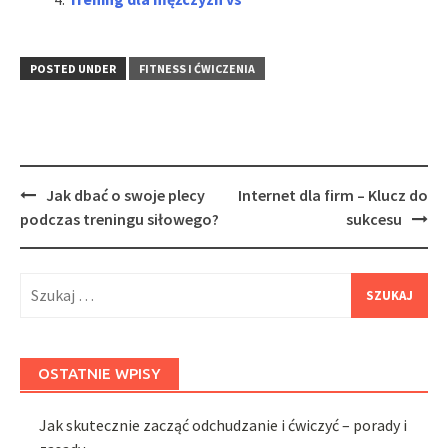
POSTED UNDER
FITNESS I ĆWICZENIA
Post
Jak dbać o swoje plecy
Internet dla firm – Klucz do
navigation
podczas treningu siłowego?
sukcesu
Szukaj:
OSTATNIE WPISY
Jak skutecznie zacząć odchudzanie i ćwiczyć – porady i