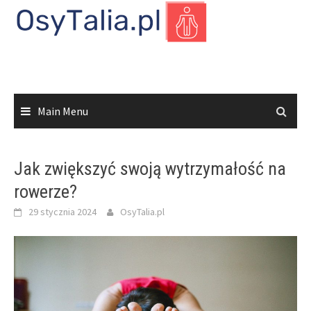
Skip
to
content
Main Menu
Jak zwiększyć swoją wytrzymałość na
rowerze?
29 stycznia 2024
OsyTalia.pl