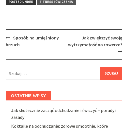
POSTED UNDER
FITNESS I ĆWICZENIA
Post
Sposób na umięśniony
Jak zwiększyć swoją
navigation
brzuch
wytrzymałość na rowerze?
Szukaj:
OSTATNIE WPISY
Jak skutecznie zacząć odchudzanie i ćwiczyć – porady i
zasady
Koktajle na odchudzanie: zdrowe smoothie, które