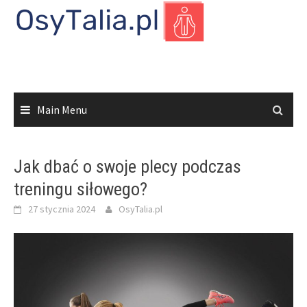
Skip
to
content
Main Menu
Jak dbać o swoje plecy podczas
treningu siłowego?
27 stycznia 2024
OsyTalia.pl