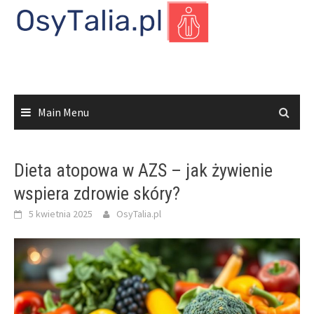
Skip
to
content
Main Menu
Dieta atopowa w AZS – jak żywienie
wspiera zdrowie skóry?
5 kwietnia 2025
OsyTalia.pl