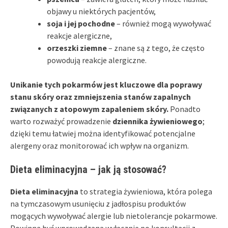
objawy u niektórych pacjentów,
soja i jej pochodne
– również mogą wywoływać
reakcje alergiczne,
orzeszki ziemne
– znane są z tego, że często
powodują reakcje alergiczne.
Unikanie tych pokarmów jest kluczowe dla poprawy
stanu skóry oraz zmniejszenia stanów zapalnych
związanych z atopowym zapaleniem skóry.
Ponadto
warto rozważyć prowadzenie
dziennika żywieniowego
;
dzięki temu łatwiej można identyfikować potencjalne
alergeny oraz monitorować ich wpływ na organizm.
Dieta eliminacyjna – jak ją stosować?
Dieta eliminacyjna
to strategia żywieniowa, która polega
na tymczasowym usunięciu z jadłospisu produktów
mogących wywoływać alergie lub nietolerancje pokarmowe.
Powinna być wprowadzana wyłącznie po konsultacji z