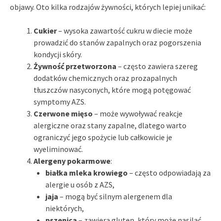
objawy. Oto kilka rodzajów żywności, których lepiej unikać:
Cukier
– wysoka zawartość cukru w diecie może
prowadzić do stanów zapalnych oraz pogorszenia
kondycji skóry.
Żywność przetworzona
– często zawiera szereg
dodatków chemicznych oraz prozapalnych
tłuszczów nasyconych, które mogą potęgować
symptomy AZS.
Czerwone mięso
– może wywoływać reakcje
alergiczne oraz stany zapalne, dlatego warto
ograniczyć jego spożycie lub całkowicie je
wyeliminować.
Alergeny pokarmowe
:
białka mleka krowiego
– często odpowiadają za
alergie u osób z AZS,
jaja
– mogą być silnym alergenem dla
niektórych,
pszenica
– zawiera gluten, który może nasilać