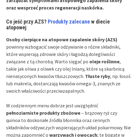
zarządzać symptomami atopowego zapalenia skóry
oraz wesprzeć proces regeneracji naskórka.
Co jeść przy AZS?
Produkty zalecane
w diecie
atopowej
Osoby cierpiące na atopowe zapalenie skóry (AZS)
powinny wzbogacić swoje odżywianie o różne składniki,
które wspierają zdrowie skóry i łagodzą dolegliwości
związane z tą chorobą. Warto sięgać po
oleje roślinne
,
takie jak oliwa z oliwek czy olej lniany, które są skarbnicą
nienasyconych kwasów tłuszczowych.
Tłuste ryby
, np. łosoś
lub makrela, dostarczają kwasów omega-3, znanych ze
swoich właściwości przeciwzapalnych.
W codziennym menu dobrze jest uwzględnić
pełnoziarniste produkty zbożowe
– brązowy ryż czy
quinoa to doskonałe źródła błonnika oraz cennych
składników odżywczych wspierających układ pokarmowy. Nie
można zapomnieć o
warzywach i owocach
; te bogate w