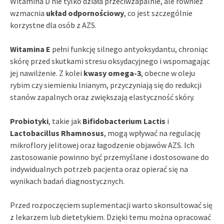
Witamina D nie tylko działa przeciwzapalnie, ale również
wzmacnia
układ odpornościowy
, co jest szczególnie
korzystne dla osób z AZS.
Witamina E
pełni funkcję silnego antyoksydantu, chroniąc
skórę przed skutkami stresu oksydacyjnego i wspomagając
jej nawilżenie. Z kolei
kwasy omega-3
, obecne w oleju
rybim czy siemieniu lnianym, przyczyniają się do redukcji
stanów zapalnych oraz zwiększają elastyczność skóry.
Probiotyki
, takie jak
Bifidobacterium Lactis
i
Lactobacillus Rhamnosus
, mogą wpływać na regulację
mikroflory jelitowej oraz łagodzenie objawów AZS. Ich
zastosowanie powinno być przemyślane i dostosowane do
indywidualnych potrzeb pacjenta oraz opierać się na
wynikach badań diagnostycznych.
Przed rozpoczęciem suplementacji warto skonsultować się
z lekarzem lub dietetykiem. Dzięki temu można opracować