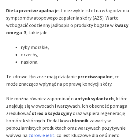
Dieta przeciwzapalna
jest niezwykle istotna w łagodzeniu
symptomów atopowego zapalenia skóry (AZS). Warto
wzbogacić codzienny jadłospis o produkty bogate w
kwasy
omega-3
, takie jak:
ryby morskie,
orzechy,
nasiona.
Te zdrowe tłuszcze mają działanie
przeciwzapalne
, co
może znacząco wpłynąć na poprawę kondycji skóry.
Nie można również zapominać o
antyoksydantach
, które
znajdują się w owocach i warzywach. Ich obecność pomaga
zredukować
stres oksydacyjny
oraz wspiera regenerację
komórek skórnych. Dodatkowo
błonnik
zawarty w
pełnoziarnistych produktach oraz warzywach pozytywnie
wpływa na
zdrowie jelit
, co jest kluczowe dla ogólnego