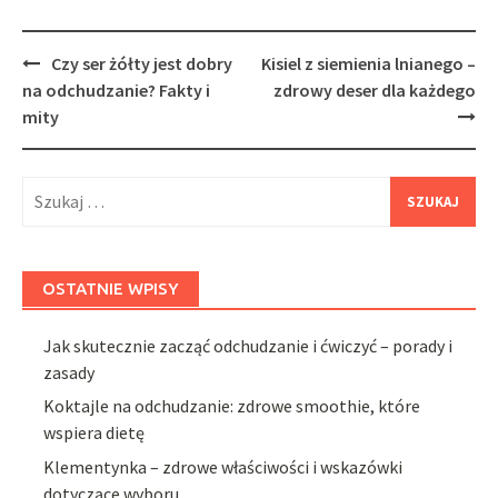
Post
Czy ser żółty jest dobry
Kisiel z siemienia lnianego –
navigation
na odchudzanie? Fakty i
zdrowy deser dla każdego
mity
Szukaj:
OSTATNIE WPISY
Jak skutecznie zacząć odchudzanie i ćwiczyć – porady i
zasady
Koktajle na odchudzanie: zdrowe smoothie, które
wspiera dietę
Klementynka – zdrowe właściwości i wskazówki
dotyczące wyboru