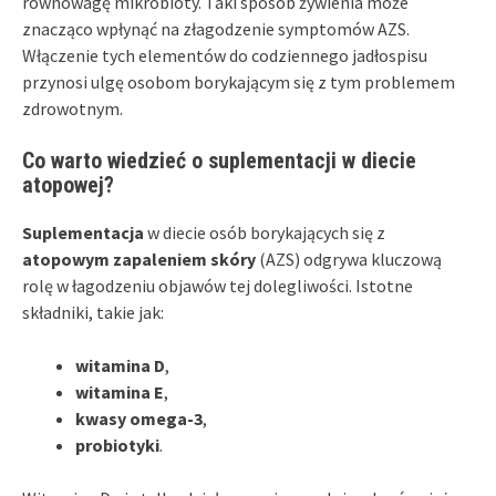
równowagę mikrobioty. Taki sposób żywienia może
znacząco wpłynąć na złagodzenie symptomów AZS.
Włączenie tych elementów do codziennego jadłospisu
przynosi ulgę osobom borykającym się z tym problemem
zdrowotnym.
Co warto wiedzieć o suplementacji w diecie
atopowej?
Suplementacja
w diecie osób borykających się z
atopowym zapaleniem skóry
(AZS) odgrywa kluczową
rolę w łagodzeniu objawów tej dolegliwości. Istotne
składniki, takie jak:
witamina D
,
witamina E
,
kwasy omega-3
,
probiotyki
.