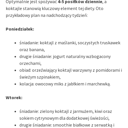
Optymalnie jest spożywać
4-5 posiłków dziennie
, a
koktajle stanowią kluczowy element tej diety. Oto
przykładowy plan na nadchodzący tydzień:
Poniedziałek:
śniadanie: koktajl z maślanki, soczystych truskawek
oraz banana,
drugie śniadanie: jogurt naturalny wzbogacony
orzechami,
obiad: orzeźwiający koktajl warzywny z pomidorami i
świeżym szpinakiem,
kolacja: owocowy miks z jabłkiem i marchewką.
Wtorek:
śniadanie: zielony koktajl z jarmużem, kiwi oraz
sokiem cytrynowym dla dodatkowej świeżości,
drugie śniadanie: smoothie białkowe z serwatką i