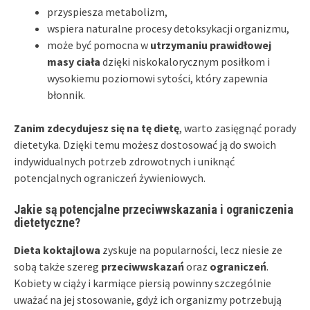
przyspiesza metabolizm,
wspiera naturalne procesy detoksykacji organizmu,
może być pomocna w
utrzymaniu prawidłowej
masy ciała
dzięki niskokalorycznym posiłkom i
wysokiemu poziomowi sytości, który zapewnia
błonnik.
Zanim zdecydujesz się na tę dietę
, warto zasięgnąć porady
dietetyka. Dzięki temu możesz dostosować ją do swoich
indywidualnych potrzeb zdrowotnych i uniknąć
potencjalnych ograniczeń żywieniowych.
Jakie są potencjalne przeciwwskazania i ograniczenia
dietetyczne?
Dieta koktajlowa
zyskuje na popularności, lecz niesie ze
sobą także szereg
przeciwwskazań
oraz
ograniczeń
.
Kobiety w ciąży i karmiące piersią powinny szczególnie
uważać na jej stosowanie, gdyż ich organizmy potrzebują