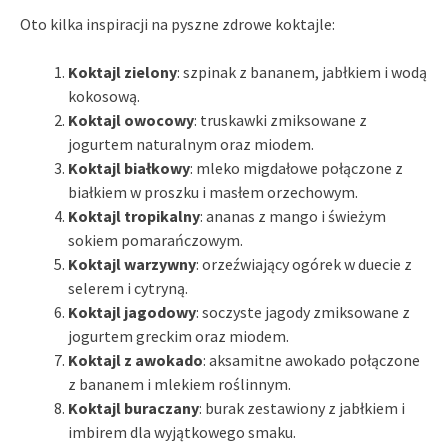
Oto kilka inspiracji na pyszne zdrowe koktajle:
Koktajl zielony
: szpinak z bananem, jabłkiem i wodą
kokosową.
Koktajl owocowy
: truskawki zmiksowane z
jogurtem naturalnym oraz miodem.
Koktajl białkowy
: mleko migdałowe połączone z
białkiem w proszku i masłem orzechowym.
Koktajl tropikalny
: ananas z mango i świeżym
sokiem pomarańczowym.
Koktajl warzywny
: orzeźwiający ogórek w duecie z
selerem i cytryną.
Koktajl jagodowy
: soczyste jagody zmiksowane z
jogurtem greckim oraz miodem.
Koktajl z awokado
: aksamitne awokado połączone
z bananem i mlekiem roślinnym.
Koktajl buraczany
: burak zestawiony z jabłkiem i
imbirem dla wyjątkowego smaku.