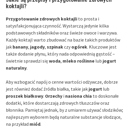
koktajli?
Przygotowanie zdrowych koktajli
to prosta i
satysfakcjonująca czynność. Wystarczą jedynie kilka
podstawowych składników oraz świeże owoce i warzywa.
Każdy koktajl warto zbudować na bazie takich produktów
jak
banany
,
jagody
,
szpinak
czy
ogórek
. Kluczowe jest
także dodanie płynu, który nada odpowiednią gęstość –
świetnie sprawdzi się
woda
,
mleko roślinne
lub
jogurt
naturalny
.
Aby wzbogacić napój o cenne wartości odżywcze, dobrze
jest również dodać źródła białka, takie jak
jogurt
lub
proszek białkowy
.
Orzechy
i
nasiona chia
to doskonałe
dodatki, które dostarczają zdrowych tłuszczów oraz
błonnika. Pamiętaj jednak, by z umiarem używać słodzików;
najlepszym wyborem będą naturalne substancje słodzące,
na przykład
miód
.