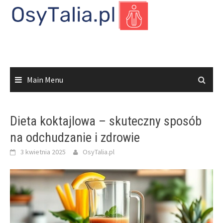
Skip
to
content
Main Menu
Dieta koktajlowa – skuteczny sposób
na odchudzanie i zdrowie
3 kwietnia 2025
OsyTalia.pl