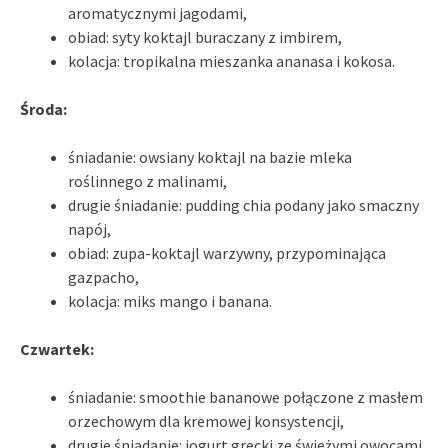
aromatycznymi jagodami,
obiad: syty koktajl buraczany z imbirem,
kolacja: tropikalna mieszanka ananasa i kokosa.
Środa:
śniadanie: owsiany koktajl na bazie mleka
roślinnego z malinami,
drugie śniadanie: pudding chia podany jako smaczny
napój,
obiad: zupa-koktajl warzywny, przypominająca
gazpacho,
kolacja: miks mango i banana.
Czwartek:
śniadanie: smoothie bananowe połączone z masłem
orzechowym dla kremowej konsystencji,
drugie śniadanie: jogurt grecki ze świeżymi owocami