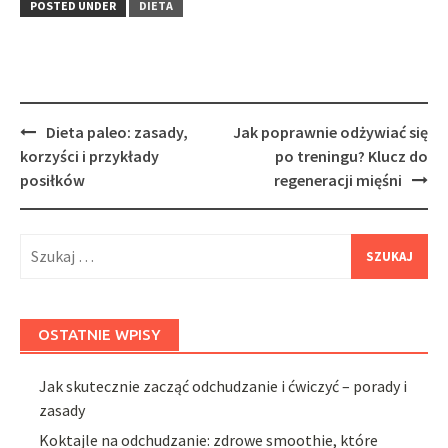
POSTED UNDER
DIETA
Post
Dieta paleo: zasady,
Jak poprawnie odżywiać się
navigation
korzyści i przykłady
po treningu? Klucz do
posiłków
regeneracji mięśni
Szukaj:
OSTATNIE WPISY
Jak skutecznie zacząć odchudzanie i ćwiczyć – porady i
zasady
Koktajle na odchudzanie: zdrowe smoothie, które