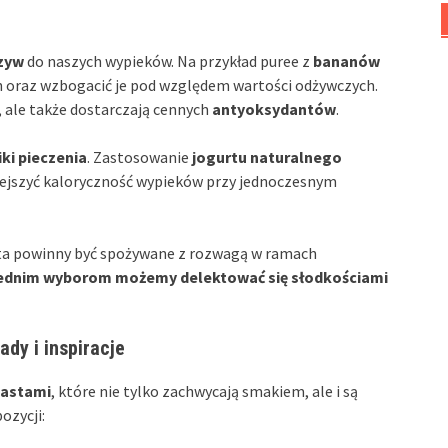
zyw
do naszych wypieków. Na przykład puree z
bananów
h oraz wzbogacić je pod względem wartości odżywczych.
, ale także dostarczają cennych
antyoksydantów
.
ki pieczenia
. Zastosowanie
jogurtu naturalnego
jszyć kaloryczność wypieków przy jednoczesnym
sta powinny być spożywane z rozwagą w ramach
iednim wyborom możemy delektować się słodkościami
ady i inspiracje
iastami
, które nie tylko zachwycają smakiem, ale i są
ozycji: