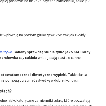
lepiej postawić na niskokaloryczne zamienniki, takie jak:
nie wpływają na poziom glukozy we krwi tak jak zwykły
warzywa
.
Banany sprawdzą się nie tylko jako naturalny
marchewka
czy
cukinia
wzbogacają ciasta o cenne
otować smaczne i dietetyczne wypieki.
Takie ciasta
śnie pomogą utrzymać sylwetkę w dobrej kondycji.
astach?
odne niskokaloryczne zamienniki cukru, które pozwalają
ednocześnie kaloryczności. Wśród najczęściej wybieranych