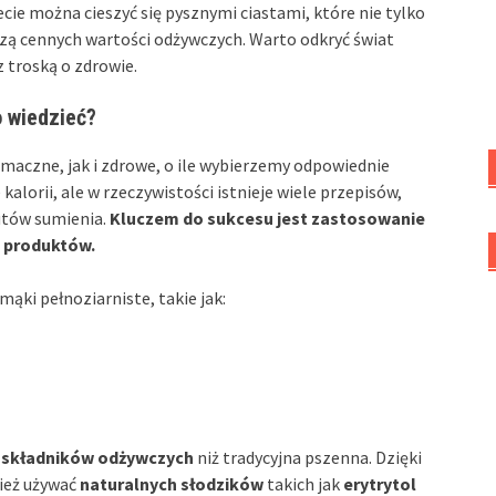
cie można cieszyć się pysznymi ciastami, które nie tylko
czą cennych wartości odżywczych. Warto odkryć świat
 troską o zdrowie.
o wiedzieć?
maczne, jak i zdrowe, o ile wybierzemy odpowiednie
kalorii, ale w rzeczywistości istnieje wiele przepisów,
zutów sumienia.
Kluczem do sukcesu jest zastosowanie
 produktów.
mąki pełnoziarniste, takie jak:
i
składników odżywczych
niż tradycyjna pszenna. Dzięki
nież używać
naturalnych słodzików
takich jak
erytrytol