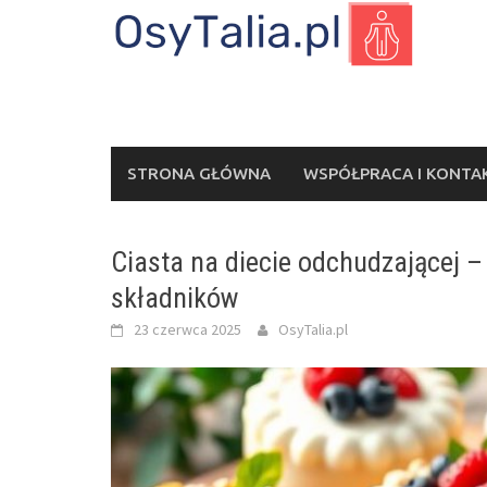
Skip
to
content
STRONA GŁÓWNA
WSPÓŁPRACA I KONTA
Ciasta na diecie odchudzającej –
składników
23 czerwca 2025
OsyTalia.pl