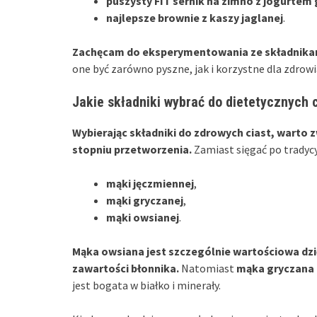
puszysty FIT sernik na zimno z jogurtem
najlepsze brownie z kaszy jaglanej
.
Zachęcam do eksperymentowania ze składnika
one być zarówno pyszne, jak i korzystne dla zdrowi
Jakie składniki wybrać do dietetycznych 
Wybierając składniki do zdrowych ciast, warto
stopniu przetworzenia.
Zamiast sięgać po tradyc
mąki jęczmiennej
,
mąki gryczanej
,
mąki owsianej
.
Mąka owsiana jest szczególnie wartościowa dz
zawartości błonnika.
Natomiast
mąka gryczana
jest bogata w białko i minerały.