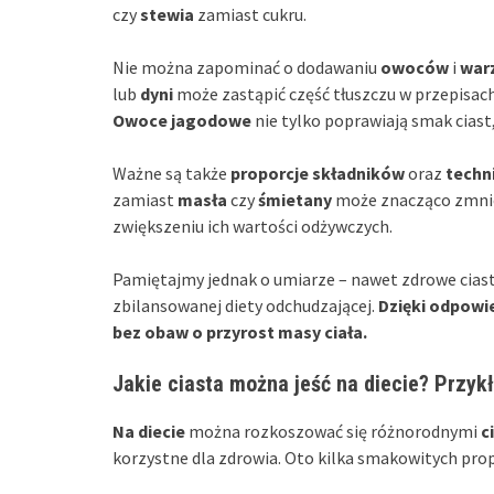
czy
stewia
zamiast cukru.
Nie można zapominać o dodawaniu
owoców
i
war
lub
dyni
może zastąpić część tłuszczu w przepisac
Owoce jagodowe
nie tylko poprawiają smak ciast
Ważne są także
proporcje składników
oraz
techni
zamiast
masła
czy
śmietany
może znacząco zmnie
zwiększeniu ich wartości odżywczych.
Pamiętajmy jednak o umiarze – nawet zdrowe cia
zbilansowanej diety odchudzającej.
Dzięki odpow
bez obaw o przyrost masy ciała.
Jakie ciasta można jeść na diecie? Przykł
Na diecie
można rozkoszować się różnorodnymi
c
korzystne dla zdrowia. Oto kilka smakowitych prop