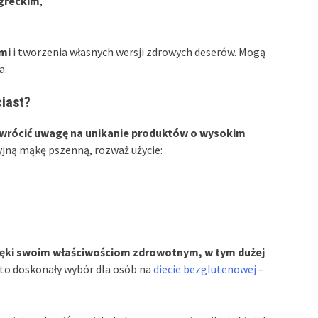
 greckim
,
mi
i tworzenia własnych wersji zdrowych deserów. Mogą
a.
ciast?
 zwrócić uwagę na unikanie produktów o wysokim
yjną mąkę pszenną, rozważ użycie:
ięki swoim właściwościom zdrowotnym, w tym dużej
to doskonały wybór dla osób na
diecie bezglutenowej
–