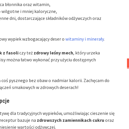
ca błonnika oraz witamin,
wilgotne i mniej kaloryczne,
enne dni, dostarczające składników odżywczych oraz
wy wypiek wzbogacający deser o
witaminy i minerały
.
k z fasoli
czy też
zdrowy leśny mech
, który urzeka
isy można łatwo wykonać przy użyciu dostępnych
 coś pysznego bez obaw o nadmiar kalorii. Zachęcam do
łączeń smakowych w zdrowych deserach!
opcje
ywę dla tradycyjnych wypieków, umożliwiając cieszenie się
 receptur bazuje na
zdrowszych zamiennikach cukru
oraz
niesienie wartości odżywczej.