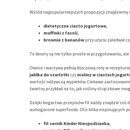
Wśród najpopularniejszych propozycji znajdziemy c
dietetyczne ciasto jogurtowe
,
muffinki z fasoli
,
brownie z bananów
przy użyciu zaledwie c
Te desery są nie tylko proste w przygotowaniu, a
Owoce i warzywa pełnią kluczową rolę w receptura
jabłka do szarlotki
czy
maliny w ciastach jogur
wartość odżywczą wypieków. Ciekawe zastosowa
świetny przykład na to, jak rośliny strączkowe mo
Dzięki bogactwu przepisów fit każdy znajdzie coś 
wzbogacone superfoods. Oto kilka inspirujących 
fit sernik Kinder Niespodzianka
,