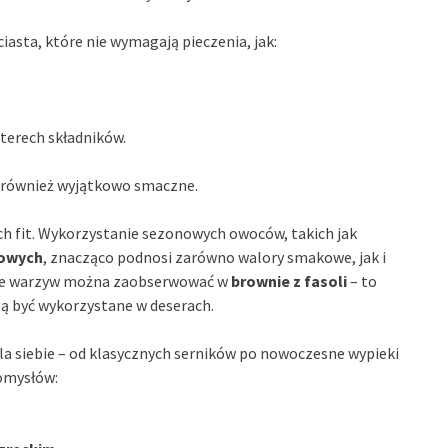
iasta, które nie wymagają pieczenia, jak:
zterech składników.
le również wyjątkowo smaczne.
ch fit. Wykorzystanie sezonowych owoców, takich jak
towych
, znacząco podnosi zarówno walory smakowe, jak i
nie warzyw można zaobserwować w
brownie z fasoli
– to
gą być wykorzystane w deserach.
dla siebie – od klasycznych serników po nowoczesne wypieki
pomysłów: