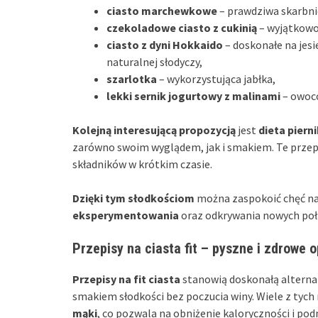
ciasto marchewkowe
– prawdziwa skarbni
czekoladowe ciasto z cukinią
– wyjątkowo 
ciasto z dyni Hokkaido
– doskonałe na jesi
naturalnej słodyczy,
szarlotka
– wykorzystująca jabłka,
lekki sernik jogurtowy z malinami
– owoco
Kolejną interesującą propozycją
jest
dieta pierni
zarówno swoim wyglądem, jak i smakiem. Te przep
składników w krótkim czasie.
Dzięki tym słodkościom
można zaspokoić chęć na
eksperymentowania
oraz odkrywania nowych po
Przepisy na ciasta fit – pyszne i zdrowe 
Przepisy na fit ciasta
stanowią doskonałą alternat
smakiem słodkości bez poczucia winy. Wiele z tych
mąki
, co pozwala na obniżenie kaloryczności i pod