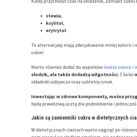
Kiedy przychodzi czas na słodzenie, zamiast cukru 
stewia
,
ksylitol
,
erytrytol
.
Te alternatywy mają zdecydowanie mniej kalorii i 
cukier.
Warto również dodać do wypieków
świeże owoce i 
słodzik, ale także dodadzą wilgotności.
Z kolei
składniki odżywcze oraz subtelny smak.
Inwestując w zdrowe komponenty, można przyg
będą prawdziwą ucztą dla podniebienia i jednocze
Jakie są zamienniki cukru w dietetycznych ci
W dietetycznych ciastach warto sięgnąć po różnor
nam cieszyć się słodkim smakiem, nie podnosząc j