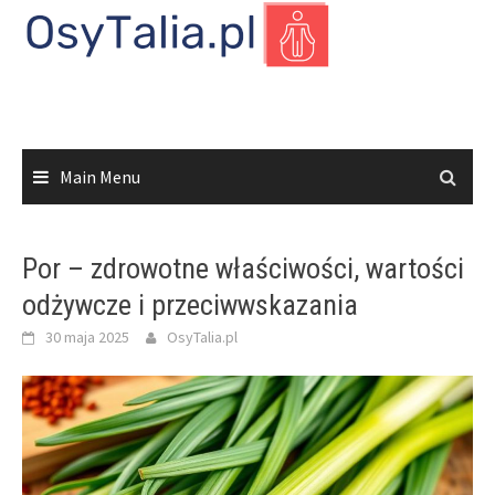
Skip
to
content
Main Menu
Por – zdrowotne właściwości, wartości
odżywcze i przeciwwskazania
30 maja 2025
OsyTalia.pl