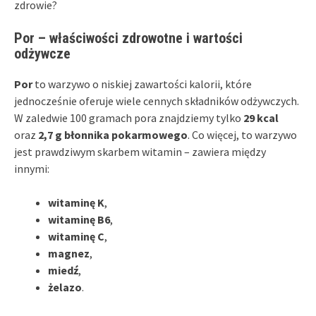
zdrowie?
Por – właściwości zdrowotne i wartości
odżywcze
Por
to warzywo o niskiej zawartości kalorii, które
jednocześnie oferuje wiele cennych składników odżywczych.
W zaledwie 100 gramach pora znajdziemy tylko
29 kcal
oraz
2,7 g błonnika pokarmowego
. Co więcej, to warzywo
jest prawdziwym skarbem witamin – zawiera między
innymi:
witaminę K
,
witaminę B6
,
witaminę C
,
magnez
,
miedź
,
żelazo
.