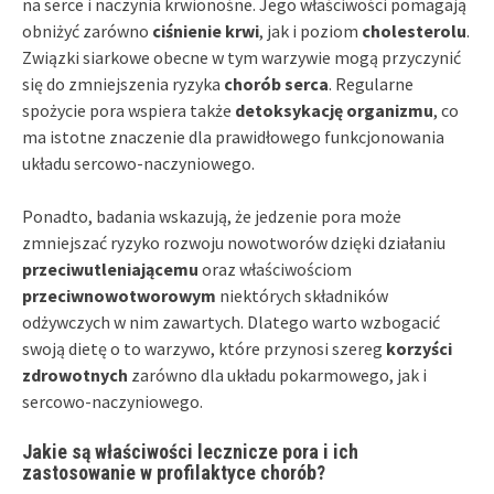
na serce i naczynia krwionośne. Jego właściwości pomagają
obniżyć zarówno
ciśnienie krwi
, jak i poziom
cholesterolu
.
Związki siarkowe obecne w tym warzywie mogą przyczynić
się do zmniejszenia ryzyka
chorób serca
. Regularne
spożycie pora wspiera także
detoksykację organizmu
, co
ma istotne znaczenie dla prawidłowego funkcjonowania
układu sercowo-naczyniowego.
Ponadto, badania wskazują, że jedzenie pora może
zmniejszać ryzyko rozwoju nowotworów dzięki działaniu
przeciwutleniającemu
oraz właściwościom
przeciwnowotworowym
niektórych składników
odżywczych w nim zawartych. Dlatego warto wzbogacić
swoją dietę o to warzywo, które przynosi szereg
korzyści
zdrowotnych
zarówno dla układu pokarmowego, jak i
sercowo-naczyniowego.
Jakie są właściwości lecznicze pora i ich
zastosowanie w profilaktyce chorób?