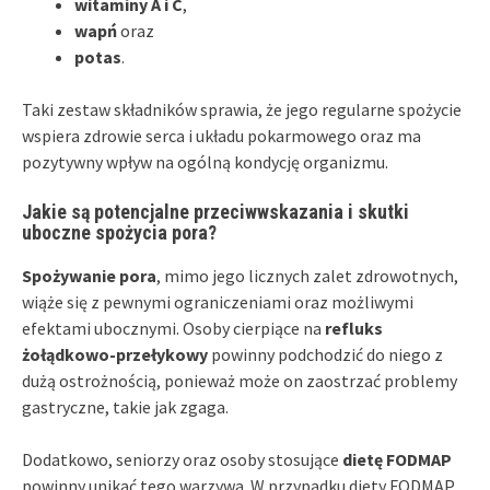
witaminy A i C
,
wapń
oraz
potas
.
Taki zestaw składników sprawia, że jego regularne spożycie
wspiera zdrowie serca i układu pokarmowego oraz ma
pozytywny wpływ na ogólną kondycję organizmu.
Jakie są potencjalne przeciwwskazania i skutki
uboczne spożycia pora?
Spożywanie pora
, mimo jego licznych zalet zdrowotnych,
wiąże się z pewnymi ograniczeniami oraz możliwymi
efektami ubocznymi. Osoby cierpiące na
refluks
żołądkowo-przełykowy
powinny podchodzić do niego z
dużą ostrożnością, ponieważ może on zaostrzać problemy
gastryczne, takie jak zgaga.
Dodatkowo, seniorzy oraz osoby stosujące
dietę FODMAP
powinny unikać tego warzywa. W przypadku diety FODMAP