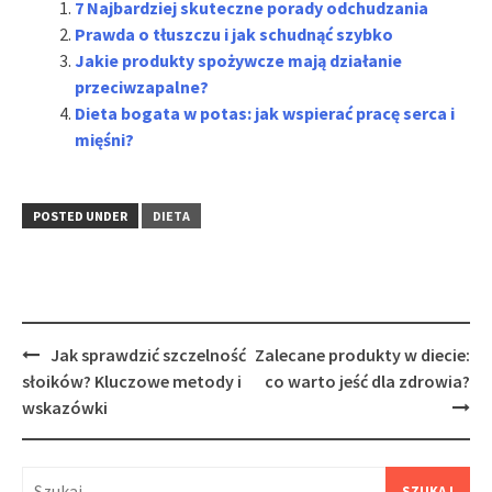
7 Najbardziej skuteczne porady odchudzania
Prawda o tłuszczu i jak schudnąć szybko
Jakie produkty spożywcze mają działanie
przeciwzapalne?
Dieta bogata w potas: jak wspierać pracę serca i
mięśni?
POSTED UNDER
DIETA
Post
Jak sprawdzić szczelność
Zalecane produkty w diecie:
navigation
słoików? Kluczowe metody i
co warto jeść dla zdrowia?
wskazówki
Szukaj: