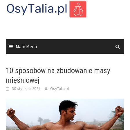
Skip
to
content
Main Menu
10 sposobów na zbudowanie masy
mięśniowej
30 stycznia 2021
OsyTalia.pl