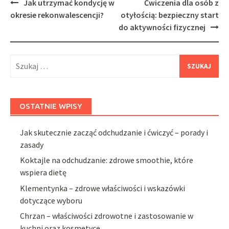
Post
Jak utrzymać kondycję w
Ćwiczenia dla osób z
navigation
okresie rekonwalescencji?
otyłością: bezpieczny start
do aktywności fizycznej
Szukaj:
OSTATNIE WPISY
Jak skutecznie zacząć odchudzanie i ćwiczyć – porady i
zasady
Koktajle na odchudzanie: zdrowe smoothie, które
wspiera dietę
Klementynka – zdrowe właściwości i wskazówki
dotyczące wyboru
Chrzan – właściwości zdrowotne i zastosowanie w
kuchni oraz kosmetyce