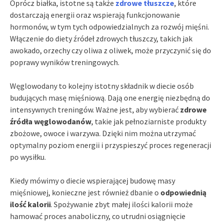
Oprócz białka, istotne są także
zdrowe tłuszcze
, które
dostarczają energii oraz wspierają funkcjonowanie
hormonów, w tym tych odpowiedzialnych za rozwój mięśni.
Włączenie do diety źródeł zdrowych tłuszczy, takich jak
awokado, orzechy czy oliwa z oliwek, może przyczynić się do
poprawy wyników treningowych.
Węglowodany to kolejny istotny składnik w diecie osób
budujących masę mięśniową. Dają one energię niezbędną do
intensywnych treningów. Ważne jest, aby wybierać
zdrowe
źródła węglowodanów
, takie jak pełnoziarniste produkty
zbożowe, owoce i warzywa. Dzięki nim można utrzymać
optymalny poziom energii i przyspieszyć proces regeneracji
po wysiłku.
Kiedy mówimy o diecie wspierającej budowę masy
mięśniowej, konieczne jest również dbanie o
odpowiednią
ilość kalorii
. Spożywanie zbyt małej ilości kalorii może
hamować proces anaboliczny, co utrudni osiągnięcie