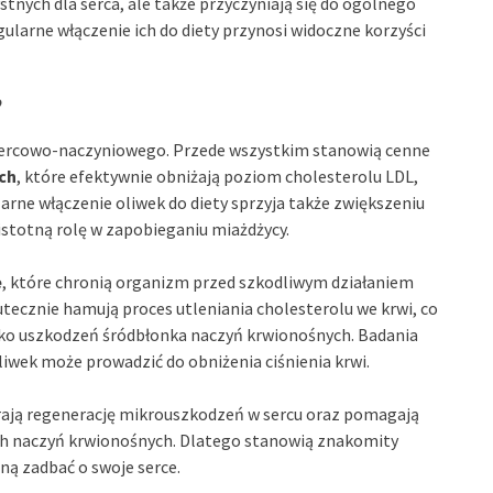
tnych dla serca, ale także przyczyniają się do ogólnego
gularne włączenie ich do diety przynosi widoczne korzyści
?
u sercowo-naczyniowego. Przede wszystkim stanowią cenne
ch
, które efektywnie obniżają poziom cholesterolu LDL,
arne włączenie oliwek do diety sprzyja także zwiększeniu
istotną rolę w zapobieganiu miażdżycy.
e
, które chronią organizm przed szkodliwym działaniem
tecznie hamują proces utleniania cholesterolu we krwi, co
yko uszkodzeń śródbłonka naczyń krwionośnych. Badania
liwek może prowadzić do obniżenia ciśnienia krwi.
rają regenerację mikrouszkodzeń w sercu oraz pomagają
ach naczyń krwionośnych. Dlatego stanowią znakomity
ną zadbać o swoje serce.