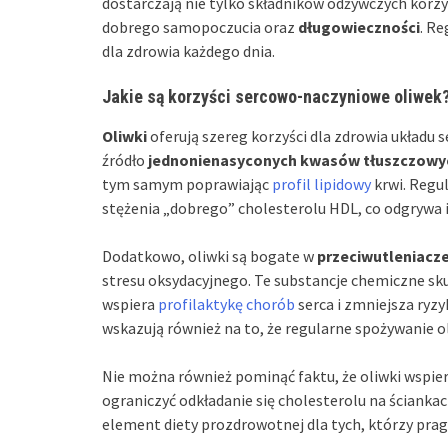
dostarczają nie tylko składników odżywczych korzys
dobrego samopoczucia oraz
długowieczności
. Re
dla zdrowia każdego dnia.
Jakie są korzyści sercowo-naczyniowe oliwek
Oliwki
oferują szereg korzyści dla zdrowia układ
źródło
jednonienasyconych kwasów tłuszczowy
tym samym poprawiając
profil lipidowy
krwi. Regul
stężenia „dobrego” cholesterolu HDL, co odgrywa 
Dodatkowo, oliwki są bogate w
przeciwutleniacz
stresu oksydacyjnego. Te substancje chemiczne sku
wspiera
profilaktykę chorób
serca i zmniejsza ryz
wskazują również na to, że regularne spożywanie o
Nie można również pominąć faktu, że oliwki wspie
ograniczyć odkładanie się cholesterolu na ściank
element diety prozdrowotnej dla tych, którzy prag