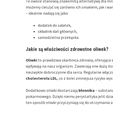
Te owoce stanowią znakomitą alternatywę dla mniej
możemy cieszyć się zarówno ich smakiem, jak i wa
– idealnie nadają się jako:
dodatek do sałatek,
składnik dań głównych,
samodzielna przekąska.
Jakie są właściwości zdrowotne oliwek?
Oliwki
to prawdziwa skarbnica zdrowia, oferująca 
wpływają na nasz organizm. Zawierają one dużą ilo
niezwykle dobroczynne dla serca. Regularne włącz
cholesterolu LDL
, co z kolei zmniejsza ryzyko wy
Dodatkowo oliwki dostarczają
błonnika
– substanc
pokarmowego. Dzięki niemu perystaltyka jelit dzi
ten sposób oliwki przyczyniają się do utrzymania 