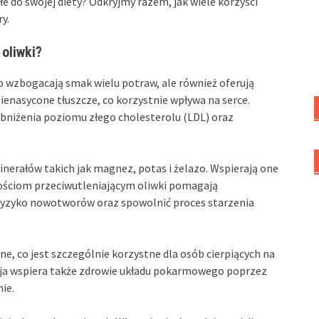
e do swojej diety? Odkryjmy razem, jak wiele korzyści
y.
oliwki?
o wzbogacają smak wielu potraw, ale również oferują
ienasycone tłuszcze, co korzystnie wpływa na serce.
obniżenia poziomu złego cholesterolu (LDL) oraz
inerałów takich jak magnez, potas i żelazo. Wspierają one
ościom przeciwutleniającym oliwki pomagają
 ryzyko nowotworów oraz spowolnić proces starzenia
e, co jest szczególnie korzystne dla osób cierpiących na
cja wspiera także zdrowie układu pokarmowego poprzez
nie.