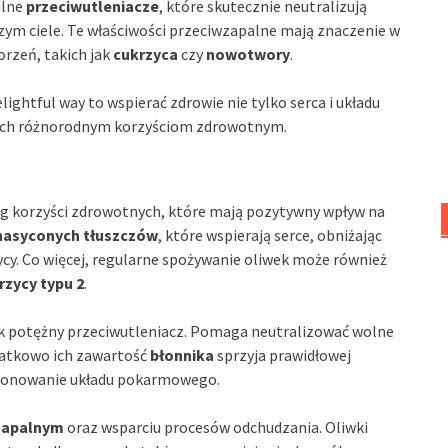
ilne
przeciwutleniacze
, które skutecznie neutralizują
zym ciele. Te właściwości przeciwzapalne mają znaczenie w
orzeń, takich jak
cukrzyca
czy
nowotwory
.
elightful way to wspierać zdrowie nie tylko serca i układu
 ich różnorodnym korzyściom zdrowotnym.
reg korzyści zdrowotnych, które mają pozytywny wpływ na
nasyconych tłuszczów
, które wspierają serce, obniżając
cy. Co więcej, regularne spożywanie oliwek może również
rzycy typu 2
.
jak potężny przeciwutleniacz. Pomaga neutralizować wolne
datkowo ich zawartość
błonnika
sprzyja prawidłowej
kcjonowanie układu pokarmowego.
wzapalnym
oraz wsparciu procesów odchudzania. Oliwki