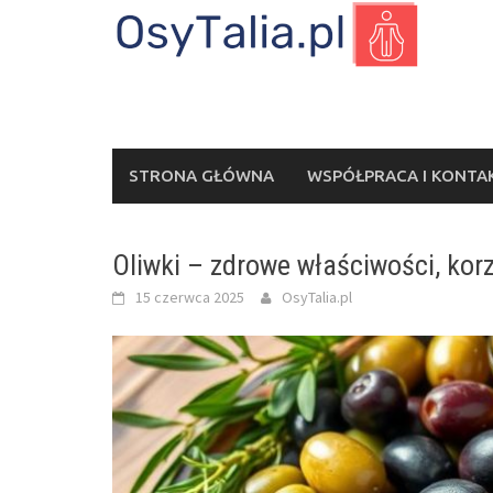
Skip
to
content
STRONA GŁÓWNA
WSPÓŁPRACA I KONTA
Oliwki – zdrowe właściwości, korz
15 czerwca 2025
OsyTalia.pl