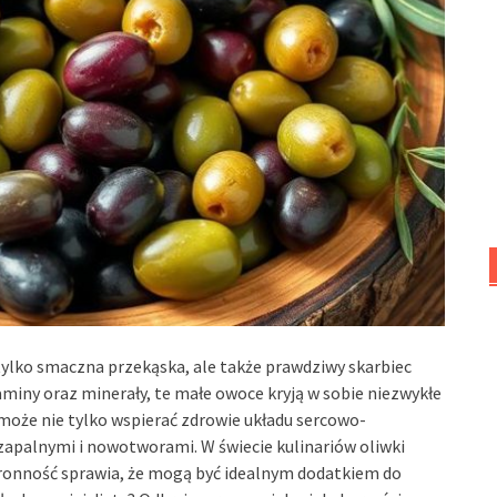
tylko smaczna przekąska, ale także prawdziwy skarbiec
miny oraz minerały, te małe owoce kryją w sobie niezwykłe
 może nie tylko wspierać zdrowie układu sercowo-
zapalnymi i nowotworami. W świecie kulinariów oliwki
tronność sprawia, że mogą być idealnym dodatkiem do