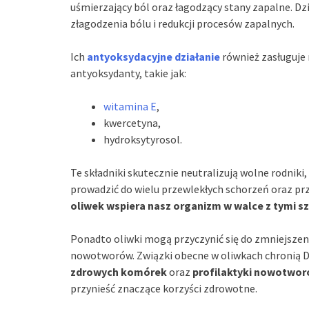
uśmierzający ból oraz łagodzący stany zapalne. Dzi
złagodzenia bólu i redukcji procesów zapalnych.
Ich
antyoksydacyjne działanie
również zasługuje
antyoksydanty, takie jak:
witamina E
,
kwercetyna,
hydroksytyrosol.
Te składniki skutecznie neutralizują wolne rodniki
prowadzić do wielu przewlekłych schorzeń oraz pr
oliwek wspiera nasz organizm w walce z tymi s
Ponadto oliwki mogą przyczynić się do zmniejszen
nowotworów. Związki obecne w oliwkach chronią D
zdrowych komórek
oraz
profilaktyki nowotwor
przynieść znaczące korzyści zdrowotne.