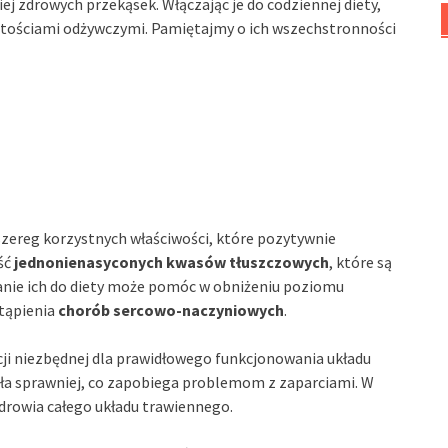
 zdrowych przekąsek. Włączając je do codziennej diety,
rtościami odżywczymi. Pamiętajmy o ich wszechstronności
szereg korzystnych właściwości, które pozytywnie
ść
jednonienasyconych kwasów tłuszczowych
, które są
anie ich do diety może pomóc w obniżeniu poziomu
stąpienia
chorób sercowo-naczyniowych
.
ji niezbędnej dla prawidłowego funkcjonowania układu
ała sprawniej, co zapobiega problemom z zaparciami. W
zdrowia całego układu trawiennego.