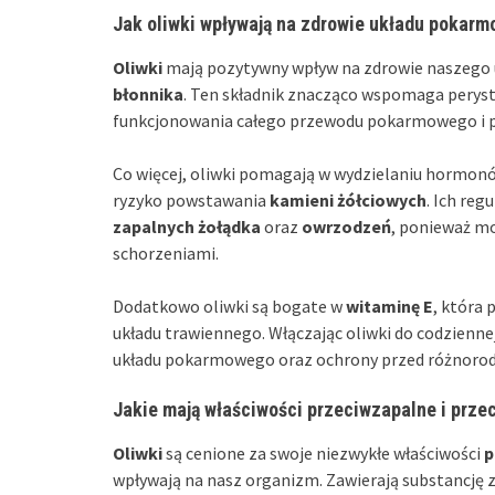
Jak oliwki wpływają na zdrowie układu pokar
Oliwki
mają pozytywny wpływ na zdrowie naszego u
błonnika
. Ten składnik znacząco wspomaga perysta
funkcjonowania całego przewodu pokarmowego i p
Co więcej, oliwki pomagają w wydzielaniu hormon
ryzyko powstawania
kamieni żółciowych
. Ich re
zapalnych żołądka
oraz
owrzodzeń
, ponieważ mo
schorzeniami.
Dodatkowo oliwki są bogate w
witaminę E
, która 
układu trawiennego. Włączając oliwki do codzienne
układu pokarmowego oraz ochrony przed różnor
Jakie mają właściwości przeciwzapalne i przec
Oliwki
są cenione za swoje niezwykłe właściwości
p
wpływają na nasz organizm. Zawierają substancję 