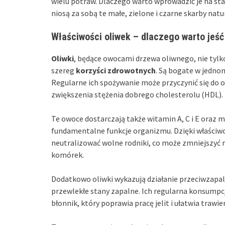
wielu potraw. Dlaczego warto wprowadzić je na stał
niosą za sobą te małe, zielone i czarne skarby natur
Właściwości oliwek – dlaczego warto jeść 
Oliwki
, będące owocami drzewa oliwnego, nie tylk
szereg
korzyści zdrowotnych
. Są bogate w jednon
Regularne ich spożywanie może przyczynić się do 
zwiększenia stężenia dobrego cholesterolu (HDL).
Te owoce dostarczają także witamin A, C i E oraz m
fundamentalne funkcje organizmu. Dzięki właściw
neutralizować wolne rodniki, co może zmniejszyć
komórek.
Dodatkowo oliwki wykazują działanie przeciwzapaln
przewlekłe stany zapalne. Ich regularna konsump
błonnik, który poprawia pracę jelit i ułatwia trawie