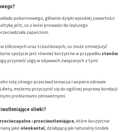
mowego?
kładu pokarmowego, głównie dzięki wysokiej zawartości
ltykę jelit, co z kolei prowadzi do lepszego
rzeciwdziała zaparciom.
ów żółciowych oraz trzustkowych, co może zmniejszyć
gularne spożycie jest również korzystne w przypadku
stanów
gą przynieść ulgę w objawach związanych z tymi
pełni rolę silnego przeciwutleniacza i wspiera zdrowie
j diety, możemy przyczynić się do ogólnej poprawy kondycji
odnymi problemami zdrowotnymi.
iwutleniające oliwki?
rzeciwzapalne
i
przeciwutleniające
, które korzystnie
znaną jako
oleokantal
, działającą jak naturalny środek