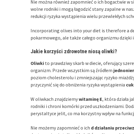
Nie można również zapomnieć o ich bogactwie w s
wolne rodniki i mogą łagodzić stany zapalne w nas
redukcji ryzyka wystąpienia wielu przewlekłych sch
Incorporating olives into your diet is therefore a d
pokarmowego, ale także całego organizmu dzięki
Jakie korzyści zdrowotne niosą oliwki?
Oliwki
to prawdziwy skarb w diecie, oferujący sze
organizm. Przede wszystkim są źródłem
jednonie
poziom cholesterolu i zmniejszając ryzyko miażdży
przyczynić się do obniżenia ryzyka wystąpienia
cuk
W oliwkach znajdziemy
witaminę E
, która działa 
rodniki i chroni komórki przed uszkodzeniami. Do
perystaltyce jelit, co ma korzystny wpływ na fun
Nie możemy zapomnieć o ich
d działaniu przeci