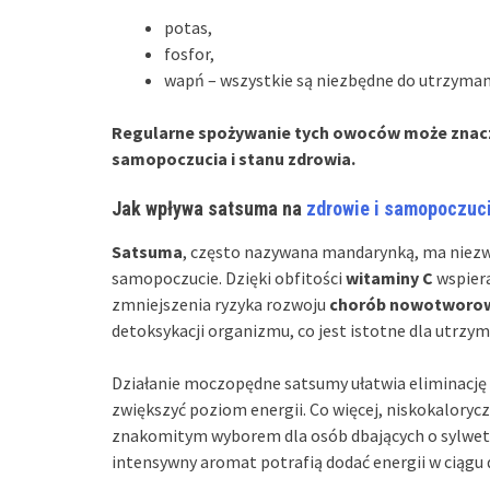
potas,
fosfor,
wapń – wszystkie są niezbędne do utrzymani
Regularne spożywanie tych owoców może znacz
samopoczucia i stanu zdrowia.
Jak wpływa satsuma na
zdrowie i samopoczuc
Satsuma
, często nazywana mandarynką, ma niezw
samopoczucie. Dzięki obfitości
witaminy C
wspiera
zmniejszenia ryzyka rozwoju
chorób nowotworo
detoksykacji organizmu, co jest istotne dla utrzym
Działanie moczopędne satsumy ułatwia eliminację t
zwiększyć poziom energii. Co więcej, niskokaloryc
znakomitym wyborem dla osób dbających o sylwetkę
intensywny aromat potrafią dodać energii w ciągu 