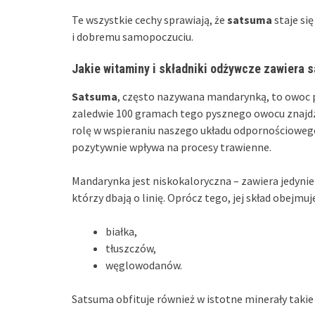
Te wszystkie cechy sprawiają, że
satsuma
staje si
i dobremu samopoczuciu.
Jakie witaminy i składniki odżywcze zawiera 
Satsuma
, często nazywana mandarynką, to owoc 
zaledwie 100 gramach tego pysznego owocu znaj
rolę w wspieraniu naszego układu odpornościowego
pozytywnie wpływa na procesy trawienne.
Mandarynka jest niskokaloryczna – zawiera jedyni
którzy dbają o linię. Oprócz tego, jej skład obejmuje
białka,
tłuszczów,
węglowodanów.
Satsuma obfituje również w istotne minerały takie 