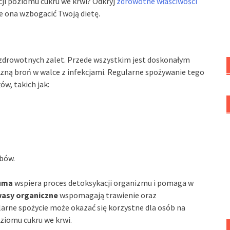
i poziomu cukru we krwi? Odkryj
zdrowotne właściwości
że ona wzbogacić Twoją dietę.
zdrowotnych zalet. Przede wszystkim jest doskonałym
eczną broń w walce z infekcjami. Regularne spożywanie tego
w, takich jak:
ębów.
uma
wspiera proces detoksykacji organizmu i pomaga w
asy organiczne
wspomagają trawienie oraz
gularne spożycie może okazać się korzystne dla osób na
ziomu cukru we krwi.