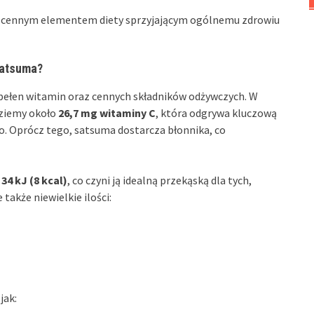
ę cennym elementem diety sprzyjającym ogólnemu zdrowiu
satsuma?
pełen witamin oraz cennych składników odżywczych. W
dziemy około
26,7 mg witaminy C
, która odgrywa kluczową
. Oprócz tego, satsuma dostarcza błonnika, co
e
34 kJ (8 kcal)
, co czyni ją idealną przekąską dla tych,
 także niewielkie ilości:
jak: