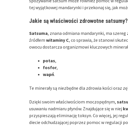
spożywanie satsum może również pomóc w regulacj
tej wyjątkowej mandarynki i przekonaj się, jak mo
Jakie są właściwości zdrowotne satsumy?
Satsuma
, znana odmiana mandarynki, ma szereg 
źródłem
witaminy C
, co sprawia, że stanowi skut
owocu dostarcza organizmowi kluczowych minerałó
potas
,
fosfor
,
wapń
.
Te minerały są niezbędne dla zdrowia kości oraz z
Dzięki swoim właściwościom moczopędnym,
sats
usuwaniu nadmiaru płynów. Znajdujące się w niej
kw
przyspieszają eliminację toksyn. Co więcej, jej re
diecie odchudzającej poprzez pomoc w regulacji po