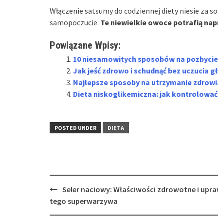
Włączenie satsumy do codziennej diety niesie za s
samopoczucie.
Te niewielkie owoce potrafią nap
Powiązane Wpisy:
10 niesamowitych sposobów na pozbycie s
Jak jeść zdrowo i schudnąć bez uczucia g
Najlepsze sposoby na utrzymanie zdrowia,
Dieta niskoglikemiczna: jak kontrolować
POSTED UNDER
DIETA
Post
Seler naciowy: Właściwości zdrowotne i upr
navigation
tego superwarzywa