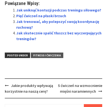
Powiązane Wpisy:
Jak uniknąć kontuzji podczas treningu siłowego?
Pięć ćwiczeń na płaski brzuch
Jak trenować, aby polepszyć swoją koordynację
ruchową?
Jak skutecznie spalić tłuszcz bez wyczerpujących
treningów?
POSTED UNDER
FITNESS I ĆWICZENIA
Post
Jakie produkty wpływają
5 ćwiczeń na wzmocnienie
navigation
korzystnie na naszą cerę?
mięśni naramiennych
Szukaj: