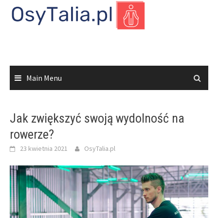
Skip
to
content
Main Menu
Jak zwiększyć swoją wydolność na
rowerze?
23 kwietnia 2021
OsyTalia.pl