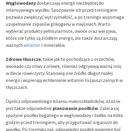
Węglowodany
dostarczają energii niezbędnej do
intensywnego wysiłku. Spożywanie ich przed treningiem
pozwala zwiększyć wytrzymałość, a po treningu wspomaga
uzupełnianie zapasów glikogenu w mięśniach. Warto
wybierać produkty pełnoziarniste, owoce oraz warzywa,
które nie tylko są źródłem energii, ale także dostarczają
ważnych
witamin
i minerałów.
Zdrowe tłuszcze
, takie jak te pochodzące z orzechów,
awokado czy oliwy z oliwek, również odgrywają ważną rolę
w diecie rowerzysty. Stanowią one źródło długotrwałej
energii i wspierają wchłanianie witamin rozpuszczalnych w
tłuszczach.
Oprócz odpowiedniego bilansu makroskładników, istotne
jest także odpowiednie
planowanie posiłków
. Zaleca się
spożycie posiłku bogatego w węglowodany i białko na kilka
godzin przed treningiem, aby przygotować organizm do
wysiłku. Po treningu zaś, odpowiedni posiłek powinien być