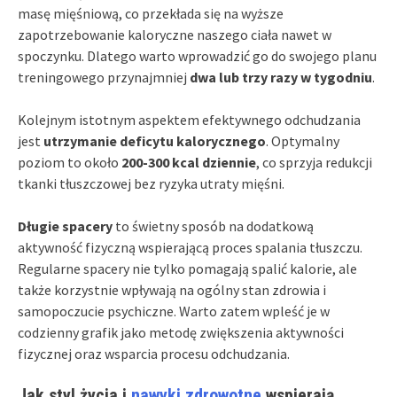
masę mięśniową, co przekłada się na wyższe
zapotrzebowanie kaloryczne naszego ciała nawet w
spoczynku. Dlatego warto wprowadzić go do swojego planu
treningowego przynajmniej
dwa lub trzy razy w tygodniu
.
Kolejnym istotnym aspektem efektywnego odchudzania
jest
utrzymanie deficytu kalorycznego
. Optymalny
poziom to około
200-300 kcal dziennie
, co sprzyja redukcji
tkanki tłuszczowej bez ryzyka utraty mięśni.
Długie spacery
to świetny sposób na dodatkową
aktywność fizyczną wspierającą proces spalania tłuszczu.
Regularne spacery nie tylko pomagają spalić kalorie, ale
także korzystnie wpływają na ogólny stan zdrowia i
samopoczucie psychiczne. Warto zatem wpleść je w
codzienny grafik jako metodę zwiększenia aktywności
fizycznej oraz wsparcia procesu odchudzania.
Jak styl życia i
nawyki zdrowotne
wspierają