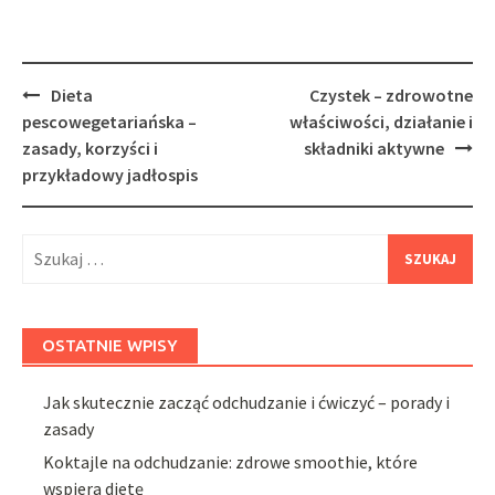
Post
Dieta
Czystek – zdrowotne
navigation
pescowegetariańska –
właściwości, działanie i
zasady, korzyści i
składniki aktywne
przykładowy jadłospis
Szukaj:
OSTATNIE WPISY
Jak skutecznie zacząć odchudzanie i ćwiczyć – porady i
zasady
Koktajle na odchudzanie: zdrowe smoothie, które
wspiera dietę