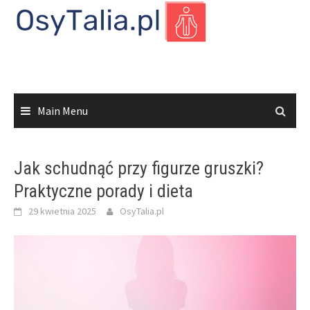
Skip
to
content
Main Menu
Jak schudnąć przy figurze gruszki?
Praktyczne porady i dieta
29 kwietnia 2025
OsyTalia.pl