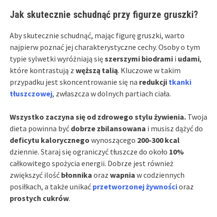
Jak skutecznie schudnąć przy figurze gruszki?
Aby skutecznie schudnąć, mając figurę gruszki, warto
najpierw poznać jej charakterystyczne cechy. Osoby o tym
typie sylwetki wyróżniają się
szerszymi biodrami
i
udami
,
które kontrastują z
węższą talią
. Kluczowe w takim
przypadku jest skoncentrowanie się na
redukcji
tkanki
tłuszczowej
, zwłaszcza w dolnych partiach ciała.
Wszystko zaczyna się od zdrowego stylu żywienia.
Twoja
dieta powinna być
dobrze zbilansowana
i musisz dążyć do
deficytu kalorycznego
wynoszącego
200-300 kcal
dziennie. Staraj się ograniczyć tłuszcze do około
10%
całkowitego spożycia energii. Dobrze jest również
zwiększyć ilość
błonnika
oraz
wapnia
w codziennych
posiłkach, a także unikać
przetworzonej żywności
oraz
prostych cukrów
.