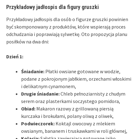
Przykładowy jadłospis dla figury gruszki
Przykładowy jadłospis dla osób o figurze gruszki powinien
być skomponowany z produktów, które wspierają proces
odchudzania i poprawiają sylwetkę. Oto propozycja planu
posiłków na dwa dni:
Dzień 1:
Śniadanie:
Płatki owsiane gotowane w wodzie,
podane z pokrojonym jabłkiem, orzechami włoskimi
i delikatnym cynamonem,
Drugie śniadanie:
Chleb pełnoziarnisty z chudym
serem oraz plasterkami soczystego pomidora,
Obiad:
Makaron razowy z grillowaną piersią
kurczaka i brokułami, polany oliwą z oliwek,
Podwieczorek:
Koktajl owocowy z mlekiem
owsianym, bananem i truskawkami w roli głównej,
Kolacja:
Sałatka zawierająca gotowane jajko,