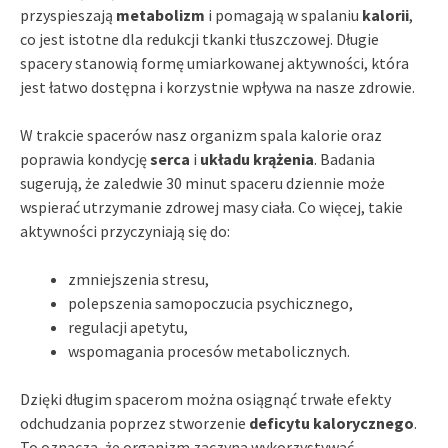
przyspieszają
metabolizm
i pomagają w spalaniu
kalorii
,
co jest istotne dla redukcji tkanki tłuszczowej. Długie
spacery stanowią formę umiarkowanej aktywności, która
jest łatwo dostępna i korzystnie wpływa na nasze zdrowie.
W trakcie spacerów nasz organizm spala kalorie oraz
poprawia kondycję
serca
i
układu krążenia
. Badania
sugerują, że zaledwie 30 minut spaceru dziennie może
wspierać utrzymanie zdrowej masy ciała. Co więcej, takie
aktywności przyczyniają się do:
zmniejszenia stresu,
polepszenia samopoczucia psychicznego,
regulacji apetytu,
wspomagania procesów metabolicznych.
Dzięki długim spacerom można osiągnąć trwałe efekty
odchudzania poprzez stworzenie
deficytu kalorycznego
.
To oznacza, że organizm zaczyna wykorzystywać