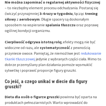
Nie można zapominać o regularnej aktywności fizycznej
– to niezbędny element procesu odchudzania. Postaraj się
ćwiczyć przynajmniej
3-4 razy w tygodniu
, łącząc
trening
siłowy
z
aerobowym
. Długie spacery są doskonałym
sposobem na wspieranie
spalania tłuszczu
oraz poprawę
ogólnej kondycji organizmu.
Cierpliwość odgrywa istotną rolę;
efekty mogą nie być
widoczne od razu, ale
systematyczność
z pewnością
przyniesie owoce. Pamiętaj, że niemożliwe jest
redukowanie
tkanki tłuszczowej
jedynie z wybranych części ciała. Mimo to
dobrze przemyślany plan działania pomoże wysmuklić
sylwetkę i poprawić proporcje figury gruszki.
Co jeść, a czego unikać w diecie dla figury
gruszki?
Dieta dla osób o figurze gruszki
powinna być oparta na
produktach pełnoziarnistych. Warto wprowadzić do