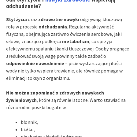
odchudzanie?
Styl życia
oraz
zdrowotne nawyki
odgrywają kluczową
rolę w procesie
odchudzania
. Regularna aktywność
fizyczna, obejmująca zarówno ćwiczenia aerobowe, jak i
siłowe, znacząco podkręca
metabolizm
, co sprzyja
efektywnemu spalaniu tkanki tłuszczowej. Osoby pragnące
zredukować swoją wagę powinny także zadbać o
odpowiednie nawodnienie
– picie wystarczającej ilości
wody nie tylko wspiera trawienie, ale również pomaga w
eliminacji toksyn z organizmu.
Nie można zapominać o zdrowych nawykach
żywieniowych
, które są równie istotne. Warto stawiać na
różnorodne posiłki bogate w:
błonnik,
białko,
niezbędne składniki odżywcze.