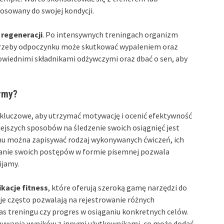
osowany do swojej kondycji.
 regeneracji
. Po intensywnych treningach organizm
otrzeby odpoczynku może skutkować wypaleniem oraz
wiednimi składnikami odżywczymi oraz dbać o sen, aby
rmy?
kluczowe, aby utrzymać motywację i ocenić efektywność
jszych sposobów na śledzenie swoich osiągnięć jest
emu można zapisywać rodzaj wykonywanych ćwiczeń, ich
wanie swoich postępów w formie pisemnej pozwala
ijamy.
ikacje fitness
, które oferują szeroką gamę narzędzi do
je często pozwalają na rejestrowanie różnych
zas treningu czy progres w osiąganiu konkretnych celów.
nywania wyników z innymi użytkownikami, co może dodać