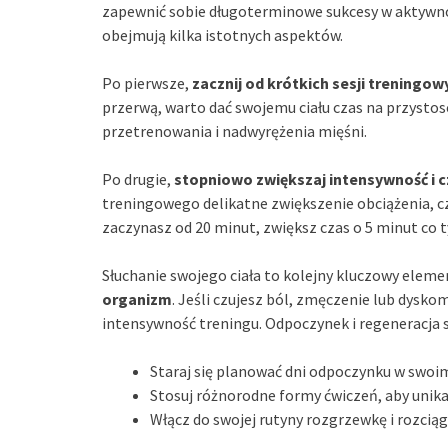
zapewnić sobie długoterminowe sukcesy w aktywnoś
obejmują kilka istotnych aspektów.
Po pierwsze,
zacznij od krótkich sesji treningow
przerwą, warto dać swojemu ciału czas na przystos
przetrenowania i nadwyrężenia mięśni.
Po drugie,
stopniowo zwiększaj intensywność i 
treningowego delikatne zwiększenie obciążenia, częs
zaczynasz od 20 minut, zwiększ czas o 5 minut co t
Słuchanie swojego ciała to kolejny kluczowy elem
organizm
. Jeśli czujesz ból, zmęczenie lub dysko
intensywność treningu. Odpoczynek i regeneracja 
Staraj się planować dni odpoczynku w sw
Stosuj różnorodne formy ćwiczeń, aby unik
Włącz do swojej rutyny rozgrzewkę i rozciąg