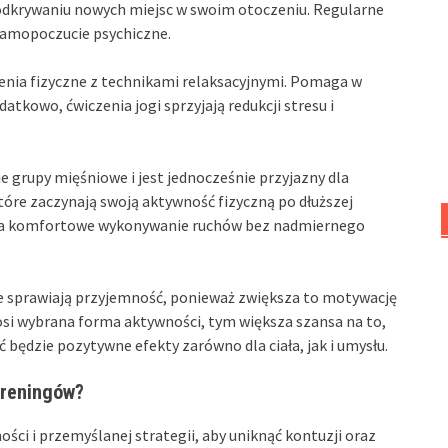
 odkrywaniu nowych miejsc w swoim otoczeniu. Regularne
 samopoczucie psychiczne.
zenia fizyczne z technikami relaksacyjnymi. Pomaga w
atkowo, ćwiczenia jogi sprzyjają redukcji stresu i
e grupy mięśniowe i jest jednocześnie przyjazny dla
óre zaczynają swoją aktywność fizyczną po dłuższej
a na komfortowe wykonywanie ruchów bez nadmiernego
re sprawiają przyjemność, ponieważ zwiększa to motywację
osi wybrana forma aktywności, tym większa szansa na to,
 będzie pozytywne efekty zarówno dla ciała, jak i umysłu.
treningów?
ci i przemyślanej strategii, aby uniknąć kontuzji oraz