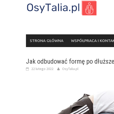
Skip
to
content
STRONA GŁÓWNA
WSPÓŁPRACA I KONTA
Jak odbudować formę po dłuższej
22 lutego 2022
OsyTalia.pl