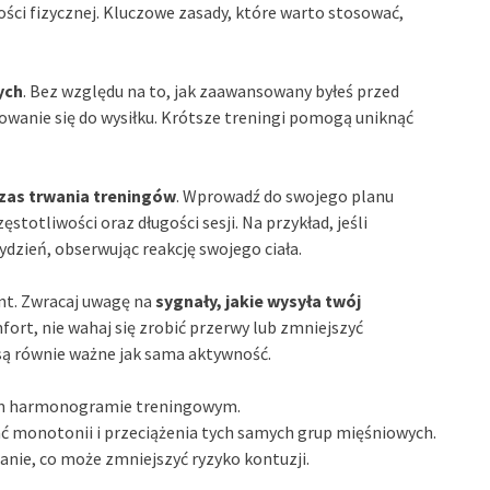
ci fizycznej. Kluczowe zasady, które warto stosować,
ych
. Bez względu na to, jak zaawansowany byłeś przed
owanie się do wysiłku. Krótsze treningi pomogą uniknąć
czas trwania treningów
. Wprowadź do swojego planu
totliwości oraz długości sesji. Na przykład, jeśli
ydzień, obserwując reakcję swojego ciała.
ent. Zwracaj uwagę na
sygnały, jakie wysyła twój
mfort, nie wahaj się zrobić przerwy lub zmniejszyć
są równie ważne jak sama aktywność.
oim harmonogramie treningowym.
ać monotonii i przeciążenia tych samych grup mięśniowych.
anie, co może zmniejszyć ryzyko kontuzji.