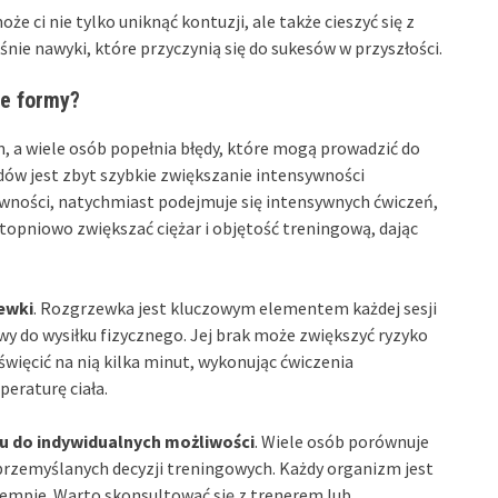
ci nie tylko uniknąć kontuzji, ale także cieszyć się z
nie nawyki, które przyczynią się do sukesów w przyszłości.
ie formy?
a wiele osób popełnia błędy, które mogą prowadzić do
ędów jest zbyt szybkie zwiększanie intensywności
ywności, natychmiast podejmuje się intensywnych ćwiczeń,
topniowo zwiększać ciężar i objętość treningową, dając
ewki
. Rozgrzewka jest kluczowym elementem każdej sesji
y do wysiłku fizycznego. Jej brak może zwiększyć ryzyko
święcić na nią kilka minut, wykonując ćwiczenia
peraturę ciała.
u do indywidualnych możliwości
. Wiele osób porównuje
przemyślanych decyzji treningowych. Każdy organizm jest
tempie. Warto skonsultować się z trenerem lub