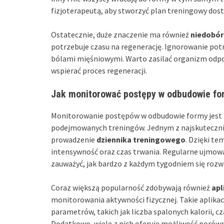
fizjoterapeutą, aby stworzyć plan treningowy dost
Ostatecznie, duże znaczenie ma również
niedobór
potrzebuje czasu na regenerację. Ignorowanie p
bólami mięśniowymi. Warto zasilać organizm odpo
wspierać proces regeneracji.
Jak monitorować postępy w odbudowie fo
Monitorowanie postępów w odbudowie formy jest 
podejmowanych treningów. Jednym z najskutecznie
prowadzenie
dziennika treningowego
. Dzięki t
intensywność oraz czas trwania. Regularne ujmo
zauważyć, jak bardzo z każdym tygodniem się rozw
Coraz większą popularność zdobywają również
apl
monitorowania aktywności fizycznej. Takie aplikac
parametrów, takich jak liczba spalonych kalorii, c
Dodatkowo, wiele z nich oferuje możliwość porów