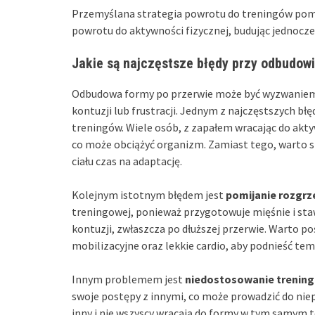
Przemyślana strategia powrotu do treningów pomoże 
powrotu do aktywności fizycznej, budując jednocześ
Jakie są najczęstsze błędy przy odbudow
Odbudowa formy po przerwie może być wyzwaniem, 
kontuzji lub frustracji. Jednym z najczęstszych bł
treningów. Wiele osób, z zapałem wracając do akt
co może obciążyć organizm. Zamiast tego, warto s
ciału czas na adaptację.
Kolejnym istotnym błędem jest
pomijanie rozgrz
treningowej, ponieważ przygotowuje mięśnie i staw
kontuzji, zwłaszcza po dłuższej przerwie. Warto po
mobilizacyjne oraz lekkie cardio, aby podnieść tem
Innym problemem jest
niedostosowanie trening
swoje postępy z innymi, co może prowadzić do nie
inny i nie wszyscy wracają do formy w tym samym 